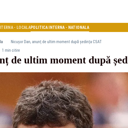
NTERNA - LOCALA
POLITICA INTERNA - NATIONALA
la
Nicușor Dan, anunț de ultim moment după ședința CSAT
1 min citire
nț de ultim moment după șe