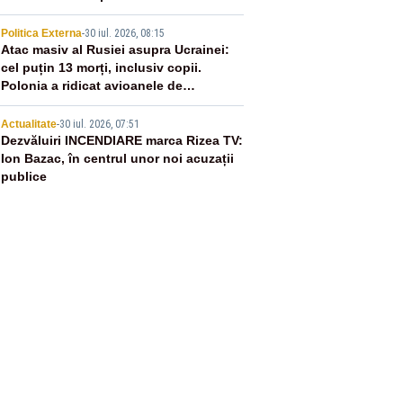
4
Politica Externa
-
30 iul. 2026, 08:15
Atac masiv al Rusiei asupra Ucrainei:
cel puțin 13 morți, inclusiv copii.
Polonia a ridicat avioanele de
vânătoare
5
Actualitate
-
30 iul. 2026, 07:51
Dezvăluiri INCENDIARE marca Rizea TV:
Ion Bazac, în centrul unor noi acuzații
publice