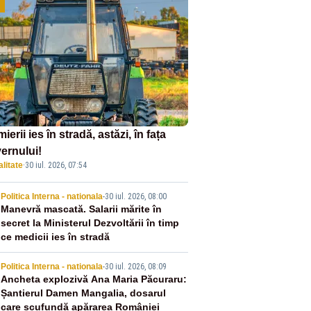
ierii ies în stradă, astăzi, în fața
ernului!
litate
·
30 iul. 2026, 07:54
2
Politica Interna - nationala
-
30 iul. 2026, 08:00
Manevră mascată. Salarii mărite în
secret la Ministerul Dezvoltării în timp
ce medicii ies în stradă
3
Politica Interna - nationala
-
30 iul. 2026, 08:09
Ancheta explozivă Ana Maria Păcuraru:
Șantierul Damen Mangalia, dosarul
care scufundă apărarea României