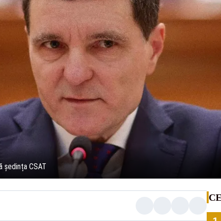
ă ședința CSAT
CE
1