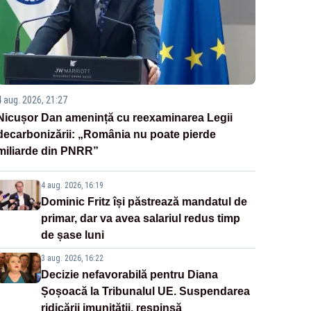
4 aug. 2026, 21:27
Nicușor Dan amenință cu reexaminarea Legii
decarbonizării: „România nu poate pierde
miliarde din PNRR”
4 aug. 2026, 16:19
Dominic Fritz își păstrează mandatul de
primar, dar va avea salariul redus timp
de șase luni
3 aug. 2026, 16:22
Decizie nefavorabilă pentru Diana
Șoșoacă la Tribunalul UE. Suspendarea
ridicării imunității, respinsă