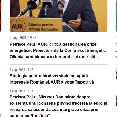
5 aug. 2026, 19:53
Petrișor Peiu (AUR) critică gestionarea crizei
energetice: Proiectele de la Complexul Energetic
Oltenia sunt blocate în birocrație și restricții
legislative
5 aug. 2026, 19:37
Strategia pentru biodiversitate nu apără
interesele României. AUR a votat împotrivă
5 aug. 2026, 18:45
Petrișor Peiu:„Nicușor Dan minte despre
existența unui consens privind trecerea la euro și
încearcă să ascundă cea mai gravă criză prin
l
care trece România”