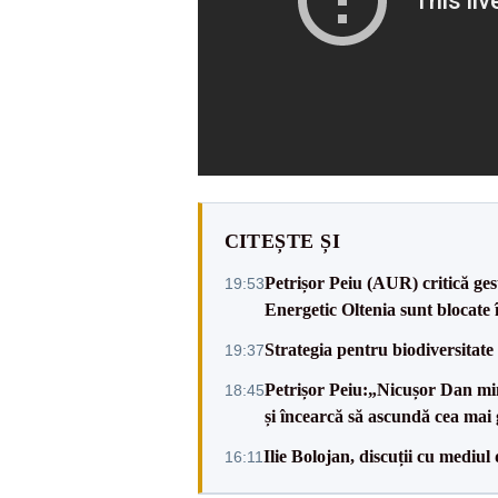
CITEȘTE ȘI
Petrișor Peiu (AUR) critică ges
19:53
Energetic Oltenia sunt blocate în 
Strategia pentru biodiversitat
19:37
Petrișor Peiu:„Nicușor Dan min
18:45
și încearcă să ascundă cea mai
Ilie Bolojan, discuții cu mediul
16:11