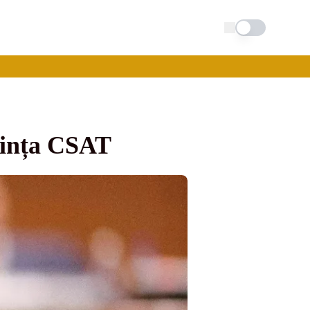
Schimba tema
dința CSAT