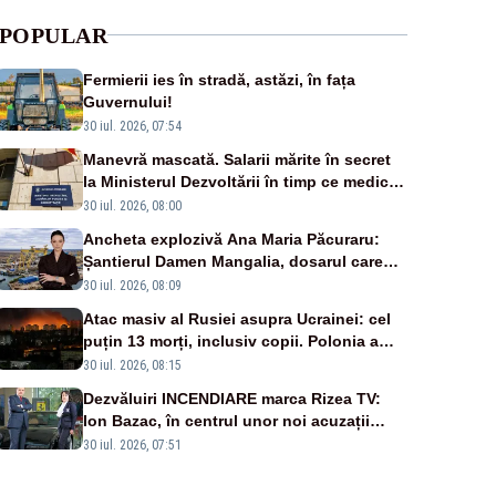
POPULAR
Fermierii ies în stradă, astăzi, în fața
Guvernului!
30 iul. 2026, 07:54
Manevră mascată. Salarii mărite în secret
la Ministerul Dezvoltării în timp ce medicii
ies în stradă
30 iul. 2026, 08:00
Ancheta explozivă Ana Maria Păcuraru:
Șantierul Damen Mangalia, dosarul care
scufundă apărarea României
30 iul. 2026, 08:09
Atac masiv al Rusiei asupra Ucrainei: cel
puțin 13 morți, inclusiv copii. Polonia a
ridicat avioanele de vânătoare
30 iul. 2026, 08:15
Dezvăluiri INCENDIARE marca Rizea TV:
Ion Bazac, în centrul unor noi acuzații
publice
30 iul. 2026, 07:51