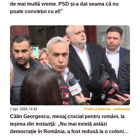
de mai multă vreme. PSD și-a dat seama că nu
poate conviețui cu el!”
2 apr. 2026, 14:42
Politica Interna - nationala
Călin Georgescu, mesaj crucial pentru români, la
ieșirea din instanță: „Nu mai există astăzi
democrație în România, a fost redusă la o colonie
obedientă, golită de memorie și tăcută de frică”