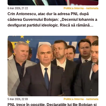
6 mai 2026, 21:22
Politica Interna - nationala
Crin Antonescu, atac dur la adresa PNL după
căderea Guvernului Bolojan: „Deceniul Iohannis a
desfigurat partidul ideologic. Riscă să rămână
doar în cartea de istorie”
5 mai 2026, 22:03
Politica Interna - nationala
PNL trece în opoziție. Declarațiile lui Ilie Bolojan și