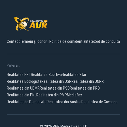
Contact
Termeni și condiții
Politică de confidențialitate
Cod de conduită
Parteneri:
Realitatea.NET
Realitatea Sportiva
Realitatea Star
Realitatea Ecologista
Realitatea din USR
Realitatea din UNPR
Realitatea din UDMR
Realitatea din PSD
Realitatea din PRO
Realitatea din PNL
Realitatea din PMP
Mediafax
Realitatea de Dambovita
Realitatea din Austria
Realitatea de Covasna
© 2026 PHG Media Invest LLC