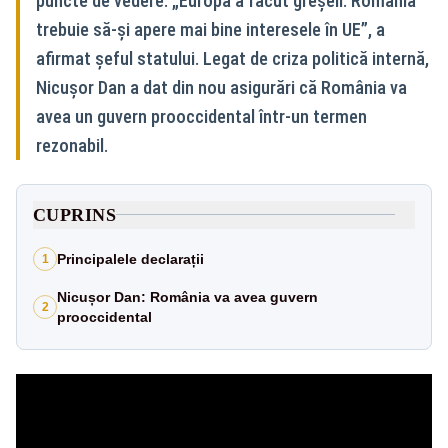
puncte de vedere. „Europa a făcut greșeli. România
trebuie să-și apere mai bine interesele în UE”, a
afirmat șeful statului. Legat de criza politică internă,
Nicușor Dan a dat din nou asigurări că România va
avea un guvern prooccidental într-un termen
rezonabil.
CUPRINS
Principalele declarații
1
Nicușor Dan: România va avea guvern
2
prooccidental