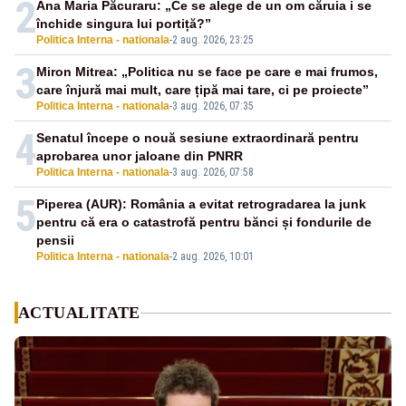
2
Ana Maria Păcuraru: „Ce se alege de un om căruia i se
închide singura lui portiță?”
Politica Interna - nationala
-
2 aug. 2026, 23:25
3
Miron Mitrea: „Politica nu se face pe care e mai frumos,
care înjură mai mult, care țipă mai tare, ci pe proiecte”
Politica Interna - nationala
-
3 aug. 2026, 07:35
4
Senatul începe o nouă sesiune extraordinară pentru
aprobarea unor jaloane din PNRR
Politica Interna - nationala
-
3 aug. 2026, 07:58
5
Piperea (AUR): România a evitat retrogradarea la junk
pentru că era o catastrofă pentru bănci și fondurile de
pensii
Politica Interna - nationala
-
2 aug. 2026, 10:01
ACTUALITATE