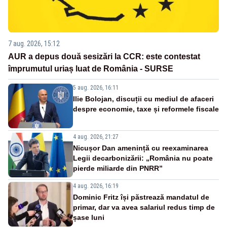
7 aug. 2026, 15:12
AUR a depus două sesizări la CCR: este contestat
împrumutul uriaș luat de România - SURSE
5 aug. 2026, 16:11
Ilie Bolojan, discuții cu mediul de afaceri
despre economie, taxe și reformele fiscale
4 aug. 2026, 21:27
Nicușor Dan amenință cu reexaminarea
Legii decarbonizării: „România nu poate
pierde miliarde din PNRR”
4 aug. 2026, 16:19
Dominic Fritz își păstrează mandatul de
primar, dar va avea salariul redus timp de
șase luni