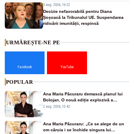
3 aug. 2026, 16:22
Decizie nefavorabilă pentru Diana
Șoșoacă la Tribunalul UE. Suspendarea
ridicării imunității, respinsă
URMĂREȘTE-NE PE
Facebook
YouTube
POPULAR
Ana Maria Păcuraru demască planul lui
Bolojan. O nouă ediție explozivă a
emisiunii „Miza Zilei” la Realitatea PLUS
2 aug. 2026, 15:42
Ana Maria Păcuraru: „Ce se alege de un
om căruia i se închide singura lui