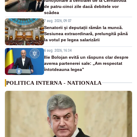
funcționare a centralei de la Cernavodă
de patru-cinci zile dacă debitele vor
scădea
7 aug. 2026, 09:07
Senatorii și deputații rămân la muncă.
Sesiunea extraordinară, prelungită până
la votul pe legea salarizării
6 aug. 2026, 16:34
Ilie Bolojan evită un răspuns clar despre
averea partenerei sale: „Am respectat
întotdeauna legea”
POLITICA INTERNA - NATIONALA