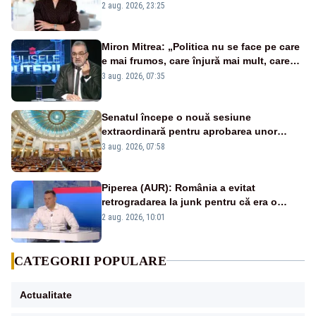
portiță?”
2 aug. 2026, 23:25
Miron Mitrea: „Politica nu se face pe care
e mai frumos, care înjură mai mult, care
țipă mai tare, ci pe proiecte”
3 aug. 2026, 07:35
Senatul începe o nouă sesiune
extraordinară pentru aprobarea unor
jaloane din PNRR
3 aug. 2026, 07:58
Piperea (AUR): România a evitat
retrogradarea la junk pentru că era o
catastrofă pentru bănci și fondurile de
2 aug. 2026, 10:01
pensii
CATEGORII POPULARE
Actualitate