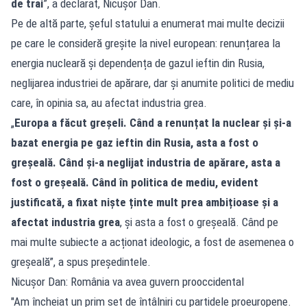
de trai
”, a declarat, Nicuşor Dan.
Pe de altă parte, șeful statului a enumerat mai multe decizii
pe care le consideră greșite la nivel european: renunțarea la
energia nucleară și dependența de gazul ieftin din Rusia,
neglijarea industriei de apărare, dar și anumite politici de mediu
care, în opinia sa, au afectat industria grea.
„
Europa a făcut greșeli. Când a renunțat la nuclear și și-a
bazat energia pe gaz ieftin din Rusia, asta a fost o
greșeală. Când și-a neglijat industria de apărare, asta a
fost o greșeală. Când în politica de mediu, evident
justificată, a fixat niște ținte mult prea ambițioase și a
afectat industria grea
, și asta a fost o greșeală. Când pe
mai multe subiecte a acționat ideologic, a fost de asemenea o
greșeală”, a spus președintele.
Nicușor Dan: România va avea guvern prooccidental
"Am încheiat un prim set de întâlniri cu partidele proeuropene.