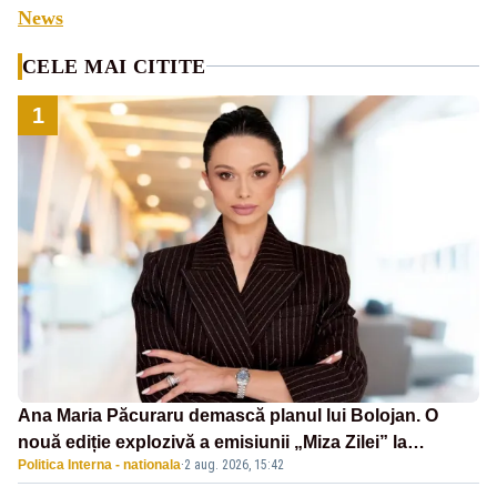
News
CELE MAI CITITE
1
Ana Maria Păcuraru demască planul lui Bolojan. O
nouă ediție explozivă a emisiunii „Miza Zilei” la
Politica Interna - nationala
·
2 aug. 2026, 15:42
Realitatea PLUS