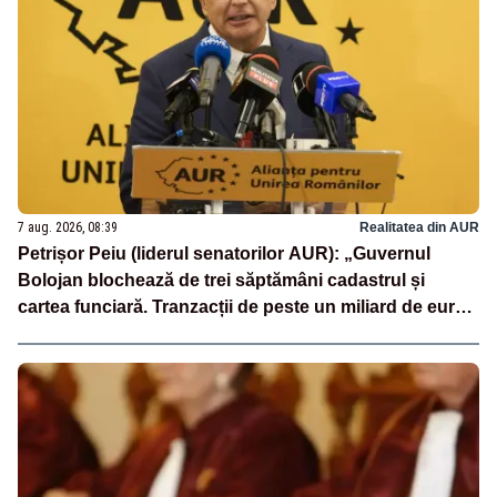
7 aug. 2026, 08:39
Realitatea din AUR
Petrișor Peiu (liderul senatorilor AUR): „Guvernul
Bolojan blochează de trei săptămâni cadastrul și
cartea funciară. Tranzacții de peste un miliard de euro
sunt paralizate, iar românii nu primesc nici măcar un
termen clar”