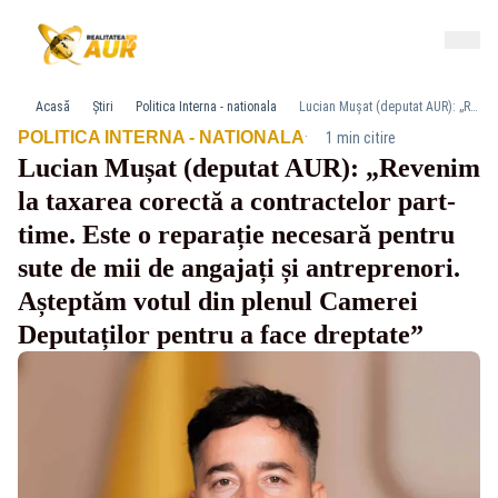
Acasă
Știri
Politica Interna - nationala
Lucian Mușat (deputat AUR): „Revenim la taxarea corectă a contractelor part-time. Este o reparație necesară pentru sute de mii de angajați și antreprenori. Așteptăm votul din plenul Camerei Deputaților pentru a face dreptate”
·
POLITICA INTERNA - NATIONALA
1 min citire
Lucian Mușat (deputat AUR): „Revenim
la taxarea corectă a contractelor part-
time. Este o reparație necesară pentru
sute de mii de angajați și antreprenori.
Așteptăm votul din plenul Camerei
Deputaților pentru a face dreptate”