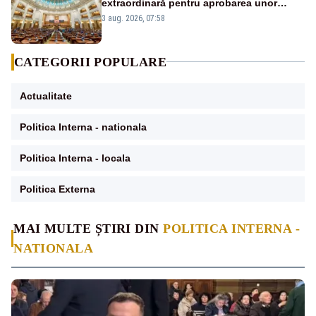
extraordinară pentru aprobarea unor
jaloane din PNRR
3 aug. 2026, 07:58
CATEGORII POPULARE
Actualitate
Politica Interna - nationala
Politica Interna - locala
Politica Externa
MAI MULTE ȘTIRI DIN
POLITICA INTERNA -
NATIONALA