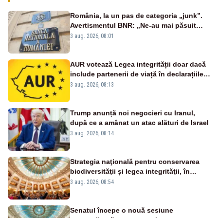
România, la un pas de categoria „junk”.
Avertismentul BNR: „Ne-au mai păsuit
pentru câteva luni”
3 aug. 2026, 08:01
AUR votează Legea integrității doar dacă
include partenerii de viață în declarațiile
de avere și interese, așa cum a anunțat
3 aug. 2026, 08:13
public Sorin Grindeanu. Cine este
incompatibil sau în conflict de interese
trebuie să plece din funcție: fără excepții!
Trump anunță noi negocieri cu Iranul,
după ce a amânat un atac alături de Israel
3 aug. 2026, 08:14
Strategia naţională pentru conservarea
biodiversităţii și legea integrităţii, în
dezbatere
3 aug. 2026, 08:54
Senatul începe o nouă sesiune