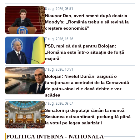
8 aug. 2026, 08:51
Nicușor Dan, avertisment după decizia
Moody’s: „România trebuie să revină la
creștere economică”
7 aug. 2026, 15:26
PSD, replică dură pentru Bolojan:
„România este într-o situație de forță
majoră”
7 aug. 2026, 10:51
Bolojan: Nivelul Dunării asigură o
funcționare a centralei de la Cernavodă
de patru-cinci zile dacă debitele vor
scădea
7 aug. 2026, 09:07
Senatorii și deputații rămân la muncă.
Sesiunea extraordinară, prelungită până
la votul pe legea salarizării
POLITICA INTERNA - NATIONALA