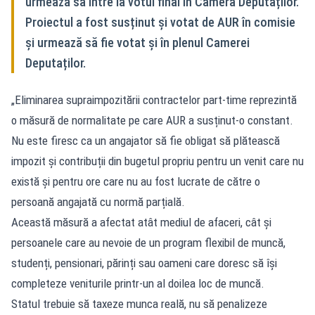
urmează să intre la votul final în Camera Deputaților.
Proiectul a fost susținut și votat de AUR în comisie
și urmează să fie votat și în plenul Camerei
Deputaților.
„Eliminarea supraimpozitării contractelor part-time reprezintă
o măsură de normalitate pe care AUR a susținut-o constant.
Nu este firesc ca un angajator să fie obligat să plătească
impozit și contribuții din bugetul propriu pentru un venit care nu
există și pentru ore care nu au fost lucrate de către o
persoană angajată cu normă parțială.
Această măsură a afectat atât mediul de afaceri, cât și
persoanele care au nevoie de un program flexibil de muncă,
studenți, pensionari, părinți sau oameni care doresc să își
completeze veniturile printr-un al doilea loc de muncă.
Statul trebuie să taxeze munca reală, nu să penalizeze