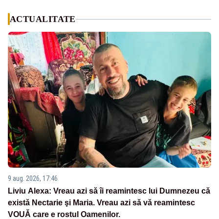
ACTUALITATE
9 aug. 2026, 17:46
Liviu Alexa: Vreau azi sǎ îi reamintesc lui Dumnezeu cǎ
existǎ Nectarie şi Maria. Vreau azi sǎ vǎ reamintesc
VOUǍ care e rostul Oamenilor.