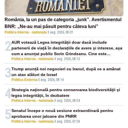
România, la un pas de categoria „junk”. Avertismentul
BNR: „Ne-au mai păsuit pentru câteva luni”
Politica Interna - nationala
·
3 aug. 2026, 08:01
2
AUR votează Legea integrității doar dacă include
partenerii de viață în declarațiile de avere și interese, așa
cum a anunțat public Sorin Grindeanu. Cine este
Politica Interna - nationala
-
3 aug. 2026, 08:13
incompatibil sau în conflict de interese trebuie să plece
din funcție: fără excepții!
3
Trump anunță noi negocieri cu Iranul, după ce a amânat
un atac alături de Israel
Politica Externa
-
3 aug. 2026, 08:14
4
Strategia naţională pentru conservarea biodiversităţii și
legea integrităţii, în dezbatere
Politica Interna - nationala
-
3 aug. 2026, 08:54
5
Senatul începe o nouă sesiune extraordinară pentru
aprobarea unor jaloane din PNRR
Politica Interna - nationala
-
3 aug. 2026, 07:58