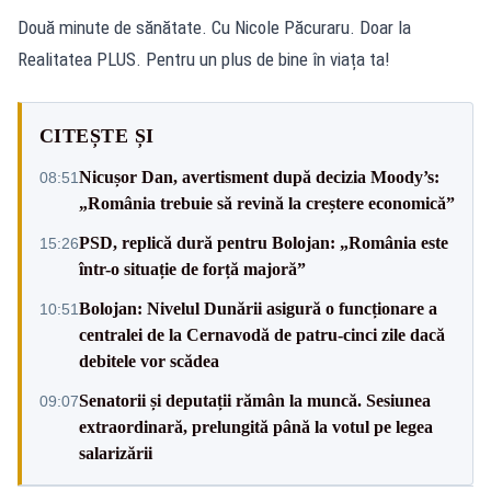
Două minute de sănătate. Cu Nicole Păcuraru. Doar la
Realitatea PLUS. Pentru un plus de bine în viața ta!
CITEȘTE ȘI
Nicușor Dan, avertisment după decizia Moody’s:
08:51
„România trebuie să revină la creștere economică”
PSD, replică dură pentru Bolojan: „România este
15:26
într-o situație de forță majoră”
Bolojan: Nivelul Dunării asigură o funcționare a
10:51
centralei de la Cernavodă de patru-cinci zile dacă
debitele vor scădea
Senatorii și deputații rămân la muncă. Sesiunea
09:07
extraordinară, prelungită până la votul pe legea
salarizării