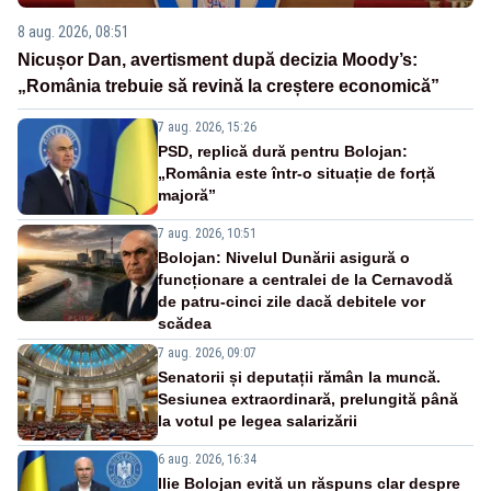
8 aug. 2026, 08:51
Nicușor Dan, avertisment după decizia Moody’s:
„România trebuie să revină la creștere economică”
7 aug. 2026, 15:26
PSD, replică dură pentru Bolojan:
„România este într-o situație de forță
majoră”
7 aug. 2026, 10:51
Bolojan: Nivelul Dunării asigură o
funcționare a centralei de la Cernavodă
de patru-cinci zile dacă debitele vor
scădea
7 aug. 2026, 09:07
Senatorii și deputații rămân la muncă.
Sesiunea extraordinară, prelungită până
la votul pe legea salarizării
6 aug. 2026, 16:34
Ilie Bolojan evită un răspuns clar despre