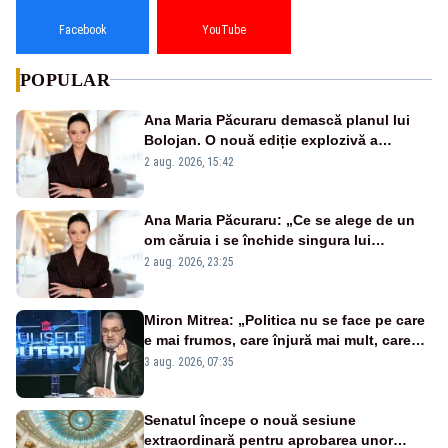
Facebook
YouTube
POPULAR
Ana Maria Păcuraru demască planul lui
Bolojan. O nouă ediție explozivă a
emisiunii „Miza Zilei” la Realitatea PLUS
2 aug. 2026, 15:42
Ana Maria Păcuraru: „Ce se alege de un
om căruia i se închide singura lui
portiță?”
2 aug. 2026, 23:25
Miron Mitrea: „Politica nu se face pe care
e mai frumos, care înjură mai mult, care
țipă mai tare, ci pe proiecte”
3 aug. 2026, 07:35
Senatul începe o nouă sesiune
extraordinară pentru aprobarea unor