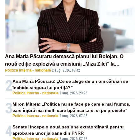
Ana Maria Păcuraru demască planul lui Bolojan. O
nouă ediție explozivă a emisiunii „Miza Zilei” la
Politica Interna - nationala
·
2 aug. 2026, 15:42
Realitatea PLUS
2
Ana Maria Păcuraru: „Ce se alege de un om căruia i se
închide singura lui portiță?”
Politica Interna - nationala
-
2 aug. 2026, 23:25
3
Miron Mitrea: „Politica nu se face pe care e mai frumos,
care înjură mai mult, care țipă mai tare, ci pe proiecte”
Politica Interna - nationala
-
3 aug. 2026, 07:35
4
Senatul începe o nouă sesiune extraordinară pentru
aprobarea unor jaloane din PNRR
Politica Interna - nationala
-
3 aug. 2026, 07:58