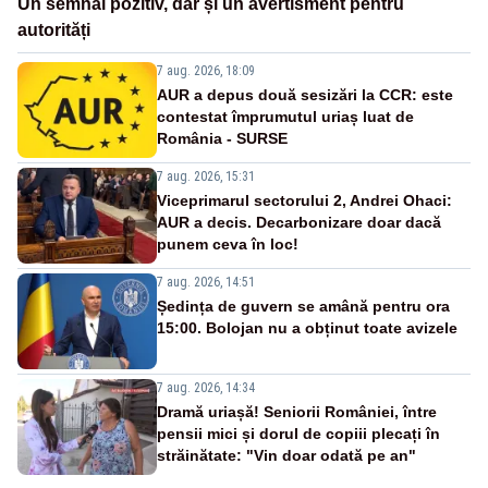
Un semnal pozitiv, dar și un avertisment pentru
autorități
7 aug. 2026, 18:09
AUR a depus două sesizări la CCR: este
contestat împrumutul uriaș luat de
România - SURSE
7 aug. 2026, 15:31
Viceprimarul sectorului 2, Andrei Ohaci:
AUR a decis. Decarbonizare doar dacă
punem ceva în loc!
7 aug. 2026, 14:51
Ședința de guvern se amână pentru ora
15:00. Bolojan nu a obținut toate avizele
7 aug. 2026, 14:34
Dramă uriașă! Seniorii României, între
pensii mici și dorul de copiii plecați în
străinătate: "Vin doar odată pe an"