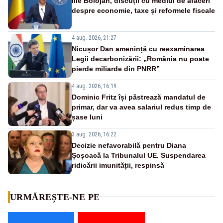
Ilie Bolojan, discuții cu mediul de afaceri
despre economie, taxe și reformele fiscale
4 aug. 2026, 21:27
Nicușor Dan amenință cu reexaminarea
Legii decarbonizării: „România nu poate
pierde miliarde din PNRR”
4 aug. 2026, 16:19
Dominic Fritz își păstrează mandatul de
primar, dar va avea salariul redus timp de
șase luni
3 aug. 2026, 16:22
Decizie nefavorabilă pentru Diana
Șoșoacă la Tribunalul UE. Suspendarea
ridicării imunității, respinsă
URMĂREȘTE-NE PE