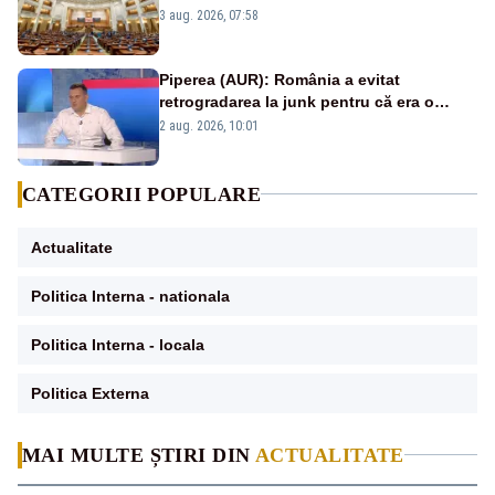
jaloane din PNRR
3 aug. 2026, 07:58
Piperea (AUR): România a evitat
retrogradarea la junk pentru că era o
catastrofă pentru bănci și fondurile de
2 aug. 2026, 10:01
pensii
CATEGORII POPULARE
Actualitate
Politica Interna - nationala
Politica Interna - locala
Politica Externa
MAI MULTE ȘTIRI DIN
ACTUALITATE