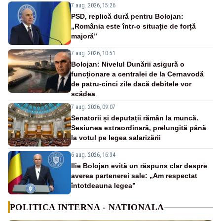
7 aug. 2026, 15:26
PSD, replică dură pentru Bolojan:
„România este într-o situație de forță
majoră”
7 aug. 2026, 10:51
Bolojan: Nivelul Dunării asigură o
funcționare a centralei de la Cernavodă
de patru-cinci zile dacă debitele vor
scădea
7 aug. 2026, 09:07
Senatorii și deputații rămân la muncă.
Sesiunea extraordinară, prelungită până
la votul pe legea salarizării
6 aug. 2026, 16:34
Ilie Bolojan evită un răspuns clar despre
averea partenerei sale: „Am respectat
întotdeauna legea”
POLITICA INTERNA - NATIONALA