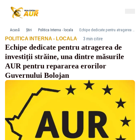
Acasă
Știri
Politica Interna - locala
Echipe dedicate pentru atragerea de investiții străine, una dintre măsurile AUR pentru repararea erorilor Guvernului Bolojan
·
POLITICA INTERNA - LOCALA
3 min citire
Echipe dedicate pentru atragerea de
investiții străine, una dintre măsurile
AUR pentru repararea erorilor
Guvernului Bolojan