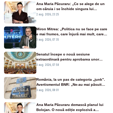
Ana Maria Păcuraru: „Ce se alege de un
om căruia i se închide singura lui
portiță?”
2 aug. 2026, 23:25
Miron Mitrea: „Politica nu se face pe care
e mai frumos, care înjură mai mult, care
țipă mai tare, ci pe proiecte”
3 aug. 2026, 07:35
Senatul începe o nouă sesiune
extraordinară pentru aprobarea unor
jaloane din PNRR
3 aug. 2026, 07:58
România, la un pas de categoria „junk”.
Avertismentul BNR: „Ne-au mai păsuit
pentru câteva luni”
3 aug. 2026, 08:01
Ana Maria Păcuraru demască planul lui
Bolojan. O nouă ediție explozivă a