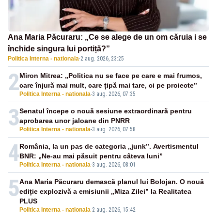
Ana Maria Păcuraru: „Ce se alege de un om căruia i se
închide singura lui portiță?”
Politica Interna - nationala
·
2 aug. 2026, 23:25
2
Miron Mitrea: „Politica nu se face pe care e mai frumos,
care înjură mai mult, care țipă mai tare, ci pe proiecte”
Politica Interna - nationala
-
3 aug. 2026, 07:35
3
Senatul începe o nouă sesiune extraordinară pentru
aprobarea unor jaloane din PNRR
Politica Interna - nationala
-
3 aug. 2026, 07:58
4
România, la un pas de categoria „junk”. Avertismentul
BNR: „Ne-au mai păsuit pentru câteva luni”
Politica Interna - nationala
-
3 aug. 2026, 08:01
5
Ana Maria Păcuraru demască planul lui Bolojan. O nouă
ediție explozivă a emisiunii „Miza Zilei” la Realitatea
PLUS
Politica Interna - nationala
-
2 aug. 2026, 15:42