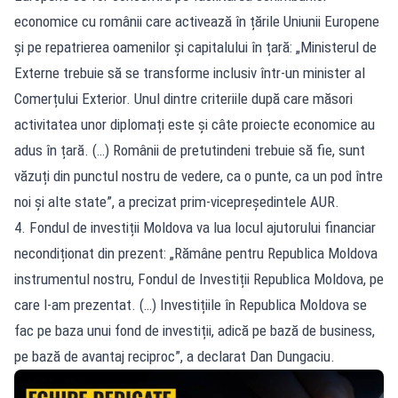
economice cu românii care activează în țările Uniunii Europene
și pe repatrierea oamenilor și capitalului în țară: „Ministerul de
Externe trebuie să se transforme inclusiv într-un minister al
Comerțului Exterior. Unul dintre criteriile după care măsori
activitatea unor diplomați este și câte proiecte economice au
adus în țară. (…) Românii de pretutindeni trebuie să fie, sunt
văzuți din punctul nostru de vedere, ca o punte, ca un pod între
noi și alte state”, a precizat prim-vicepreședintele AUR.
4. Fondul de investiții Moldova va lua locul ajutorului financiar
necondiționat din prezent: „Rămâne pentru Republica Moldova
instrumentul nostru, Fondul de Investiții Republica Moldova, pe
care l-am prezentat. (…) Investițiile în Republica Moldova se
fac pe baza unui fond de investiții, adică pe bază de business,
pe bază de avantaj reciproc”, a declarat Dan Dungaciu.