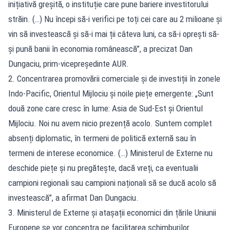
inițiativă greșită, o instituție care pune bariere investitorului
străin. (…) Nu începi să-i verifici pe toți cei care au 2 milioane și
vin să investească și să-i mai ții câteva luni, ca să-i oprești să-
și pună banii în economia românească”, a precizat Dan
Dungaciu, prim-vicepreședinte AUR.
2. Concentrarea promovării comerciale și de investiții în zonele
Indo-Pacific, Orientul Mijlociu și noile piețe emergente: „Sunt
două zone care cresc în lume: Asia de Sud-Est și Orientul
Mijlociu. Noi nu avem nicio prezență acolo. Suntem complet
absenți diplomatic, în termeni de politică externă sau în
termeni de interese economice. (…) Ministerul de Externe nu
deschide piețe și nu pregătește, dacă vreți, ca eventualii
campioni regionali sau campioni naționali să se ducă acolo să
investească”, a afirmat Dan Dungaciu.
3. Ministerul de Externe și atașații economici din țările Uniunii
Europene se vor concentra pe facilitarea schimburilor