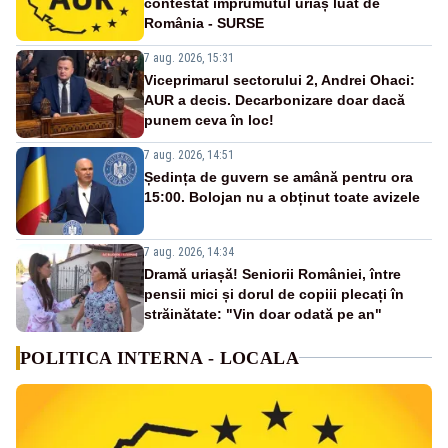
contestat împrumutul uriaș luat de
România - SURSE
7 aug. 2026, 15:31
Viceprimarul sectorului 2, Andrei Ohaci:
AUR a decis. Decarbonizare doar dacă
punem ceva în loc!
7 aug. 2026, 14:51
Ședința de guvern se amână pentru ora
15:00. Bolojan nu a obținut toate avizele
7 aug. 2026, 14:34
Dramă uriașă! Seniorii României, între
pensii mici și dorul de copiii plecați în
străinătate: "Vin doar odată pe an"
POLITICA INTERNA - LOCALA