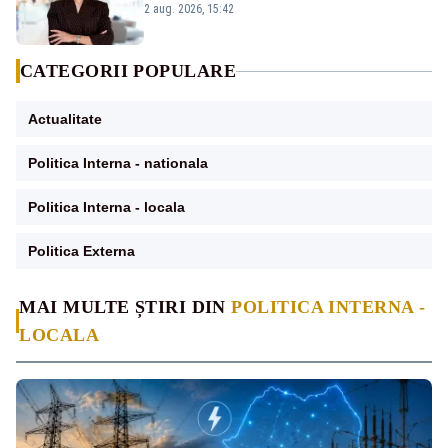
emisiunii „Miza Zilei” la Realitatea PLUS
2 aug. 2026, 15:42
CATEGORII POPULARE
Actualitate
Politica Interna - nationala
Politica Interna - locala
Politica Externa
MAI MULTE ȘTIRI DIN
POLITICA INTERNA -
LOCALA