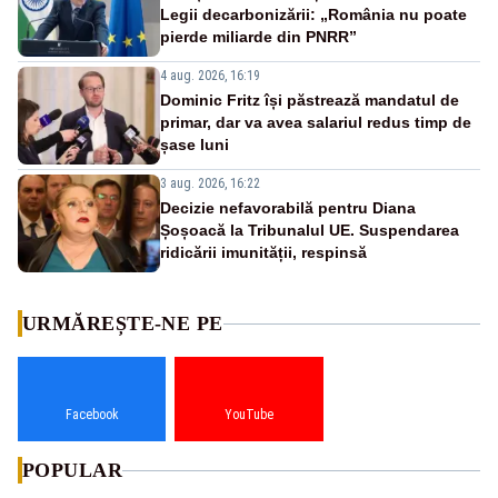
Legii decarbonizării: „România nu poate
pierde miliarde din PNRR”
4 aug. 2026, 16:19
Dominic Fritz își păstrează mandatul de
primar, dar va avea salariul redus timp de
șase luni
3 aug. 2026, 16:22
Decizie nefavorabilă pentru Diana
Șoșoacă la Tribunalul UE. Suspendarea
ridicării imunității, respinsă
URMĂREȘTE-NE PE
Facebook
YouTube
POPULAR