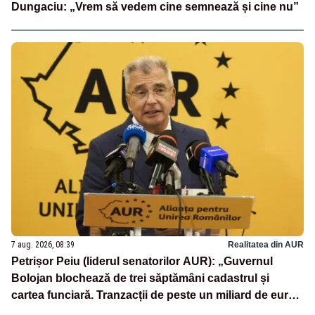
Dungaciu: „Vrem să vedem cine semnează și cine nu”
7 aug. 2026, 08:39
Realitatea din AUR
Petrișor Peiu (liderul senatorilor AUR): „Guvernul
Bolojan blochează de trei săptămâni cadastrul și
cartea funciară. Tranzacții de peste un miliard de euro
sunt paralizate, iar românii nu primesc nici măcar un