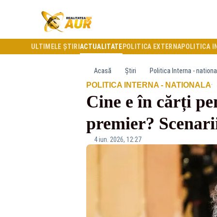
ULTIMELE ȘTIRI
ACTUALITATE
POLITICA EXTERNA
POLITICA I
Acasă
Știri
Politica Interna - nationa
·
POLITICA INTERNA - NATIONALA
Cine e în cărți 
premier? Scenariil
4 iun. 2026, 12:27