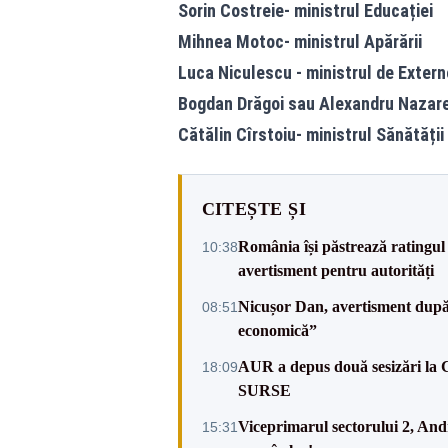
Sorin Costreie- ministrul Educației
Mihnea Motoc- ministrul Apărării
Luca Niculescu - ministrul de Extern
Bogdan Drăgoi sau Alexandru Nazare-
Cătălin Cîrstoiu- ministrul Sănătății
CITEȘTE ȘI
România își păstrează ratingul 
10:38
avertisment pentru autorități
Nicușor Dan, avertisment după 
08:51
economică”
AUR a depus două sesizări la 
18:09
SURSE
Viceprimarul sectorului 2, An
15:31