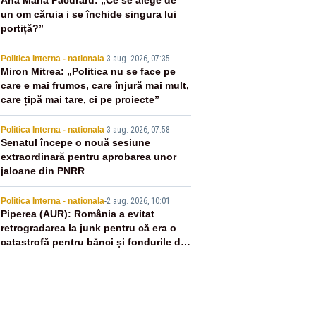
2
Ana Maria Păcuraru: „Ce se alege de
un om căruia i se închide singura lui
portiță?”
3
Politica Interna - nationala
-
3 aug. 2026, 07:35
Miron Mitrea: „Politica nu se face pe
care e mai frumos, care înjură mai mult,
care țipă mai tare, ci pe proiecte”
4
Politica Interna - nationala
-
3 aug. 2026, 07:58
Senatul începe o nouă sesiune
extraordinară pentru aprobarea unor
jaloane din PNRR
5
Politica Interna - nationala
-
2 aug. 2026, 10:01
Piperea (AUR): România a evitat
retrogradarea la junk pentru că era o
catastrofă pentru bănci și fondurile de
pensii