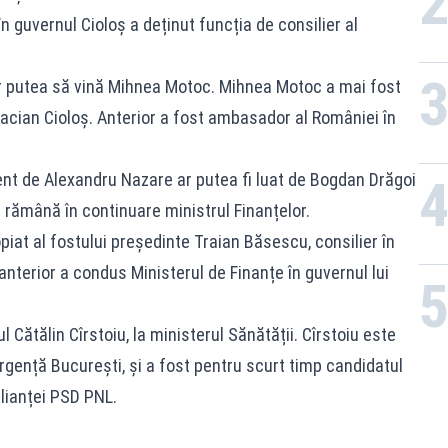
în guvernul Cioloș a deținut funcția de consilier al
 ar putea să vină Mihnea Motoc. Mihnea Motoc a mai fost
 Dacian Cioloș. Anterior a fost ambasador al României în
ezent de Alexandru Nazare ar putea fi luat de Bogdan Drăgoi
 rămână în continuare ministrul Finanțelor.
iat al fostului președinte Traian Băsescu, consilier în
anterior a condus Ministerul de Finanțe în guvernul lui
l Cătălin Cîrstoiu, la ministerul Sănătății. Cîrstoiu este
rgență București, și a fost pentru scurt timp candidatul
alianței PSD PNL.