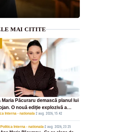
LE MAI CITITE
 Maria Păcuraru demască planul lui
ojan. O nouă ediție explozivă a
ica Interna - nationala
·
2 aug. 2026, 15:42
iunii „Miza Zilei” la Realitatea
US
Politica Interna - nationala
-
2 aug. 2026, 23:25