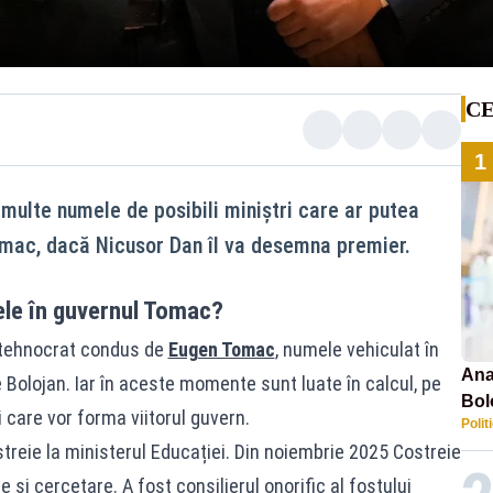
CE
1
ulte numele de posibili miniștri care ar putea
Tomac, dacă Nicusor Dan îl va desemna premier.
ele în guvernul Tomac?
 tehnocrat condus de
Eugen Tomac
, numele vehiculat în
Ana
ie Bolojan. Iar în aceste momente sunt luate în calcul, pe
Bol
 care vor forma viitorul guvern.
Polit
emis
treie la ministerul Educației. Din noiembrie 2025 Costreie
PL
 și cercetare. A fost consilierul onorific al fostului