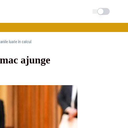
Schimba tema
iile luate în calcul
omac ajunge