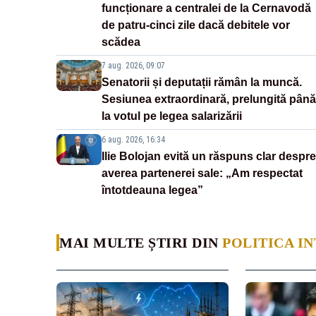
funcționare a centralei de la Cernavodă
de patru-cinci zile dacă debitele vor
scădea
7 aug. 2026, 09:07
Senatorii și deputații rămân la muncă.
Sesiunea extraordinară, prelungită până
la votul pe legea salarizării
6 aug. 2026, 16:34
Ilie Bolojan evită un răspuns clar despre
averea partenerei sale: „Am respectat
întotdeauna legea”
MAI MULTE ȘTIRI DIN
POLITICA I