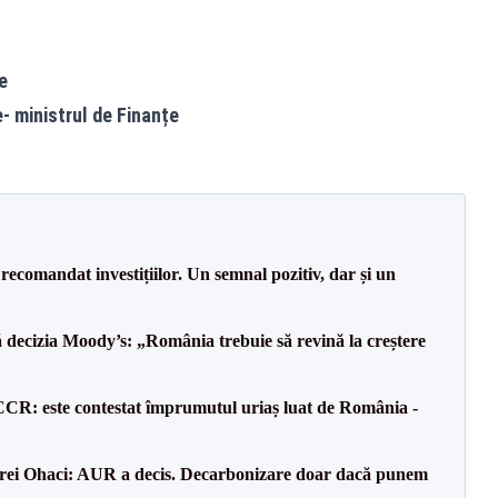
e
 ministrul de Finanțe
recomandat investițiilor. Un semnal pozitiv, dar și un
decizia Moody’s: „România trebuie să revină la creștere
CCR: este contestat împrumutul uriaș luat de România -
drei Ohaci: AUR a decis. Decarbonizare doar dacă punem