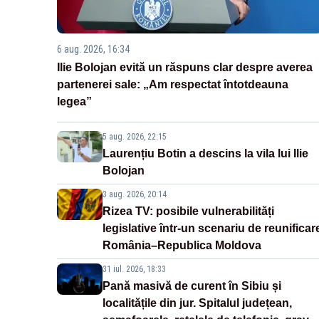
6 aug. 2026, 16:34
Ilie Bolojan evită un răspuns clar despre averea
partenerei sale: „Am respectat întotdeauna
legea”
5 aug. 2026, 22:15
Laurențiu Botin a descins la vila lui Ilie
Bolojan
3 aug. 2026, 20:14
Rizea TV: posibile vulnerabilități
legislative într-un scenariu de reunificar
România–Republica Moldova
31 iul. 2026, 18:33
Pană masivă de curent în Sibiu și
localitățile din jur. Spitalul județean,