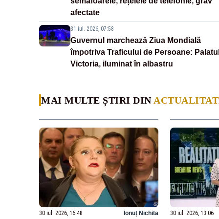
semafoarele, rețelele de telefonie, grav
afectate
31 iul. 2026, 07:58
Guvernul marchează Ziua Mondială
împotriva Traficului de Persoane: Palatu
Victoria, iluminat în albastru
MAI MULTE ȘTIRI DIN
ACTUALITAT
30 iul. 2026, 16:48
Ionuț Nichita
30 iul. 2026, 13:06