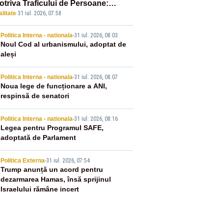
otriva Traficului de Persoane:
litate
·
31 iul. 2026, 07:58
tul Victoria, iluminat în albastru
2
Politica Interna - nationala
-
31 iul. 2026, 08:03
Noul Cod al urbanismului, adoptat de
aleși
3
Politica Interna - nationala
-
31 iul. 2026, 08:07
Noua lege de funcționare a ANI,
respinsă de senatori
4
Politica Interna - nationala
-
31 iul. 2026, 08:16
Legea pentru Programul SAFE,
adoptată de Parlament
5
Politica Externa
-
31 iul. 2026, 07:54
Trump anunță un acord pentru
dezarmarea Hamas, însă sprijinul
Israelului rămâne incert