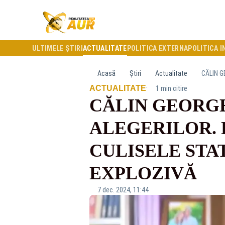
ULTIMELE ȘTIRI
ACTUALITATE
POLITICA EXTERNA
POLITICA I
Acasă
Știri
Actualitate
·
ACTUALITATE
1 min citire
CĂLIN GEORG
ALEGERILOR. 
CULISELE STAT
EXPLOZIVĂ
7 dec. 2024, 11:44