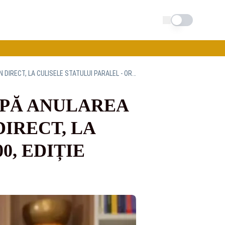
Schimba tema
CĂLIN GEORGESCU RUPE TĂCEREA, DUPĂ ANULAREA ALEGERILOR. DEZVĂLUIRI BOMBĂ, ÎN DIRECT, LA CULISELE STATULUI PARALEL - ORA 21.00, EDIȚIE EXPLOZIVĂ
UPĂ ANULAREA
IRECT, LA
0, EDIȚIE