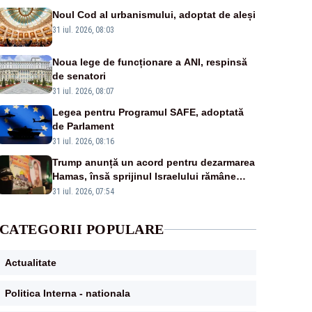
Noul Cod al urbanismului, adoptat de aleși
31 iul. 2026, 08:03
Noua lege de funcționare a ANI, respinsă
de senatori
31 iul. 2026, 08:07
Legea pentru Programul SAFE, adoptată
de Parlament
31 iul. 2026, 08:16
Trump anunță un acord pentru dezarmarea
Hamas, însă sprijinul Israelului rămâne
incert
31 iul. 2026, 07:54
CATEGORII POPULARE
Actualitate
Politica Interna - nationala