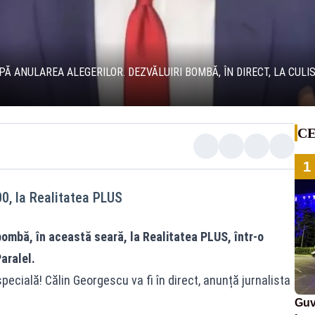
 ANULAREA ALEGERILOR. DEZVĂLUIRI BOMBĂ, ÎN DIRECT, LA CULISE
CE
1
00, la Realitatea PLUS
ombă, în această seară, la Realitatea PLUS, într-o
Paralel.
specială! Călin Georgescu va fi în direct, anunță jurnalista
Guv