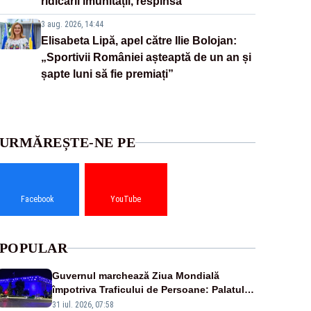
ridicării imunității, respinsă
3 aug. 2026, 14:44
Elisabeta Lipă, apel către Ilie Bolojan:
„Sportivii României așteaptă de un an și
șapte luni să fie premiați”
URMĂREȘTE-NE PE
Facebook
YouTube
POPULAR
Guvernul marchează Ziua Mondială
împotriva Traficului de Persoane: Palatul
Victoria, iluminat în albastru
31 iul. 2026, 07:58