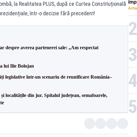
împ
ombă, la Realitatea PLUS, după ce Curtea Constituțională
Actua
Pala
prezidențiale, într-o decizie fără precedent!
lar despre averea partenerei sale: „Am respectat
a lui Ilie Bolojan
ăți legislative într-un scenariu de reunificare România–
i localitățile din jur. Spitalul județean, semafoarele,
ate