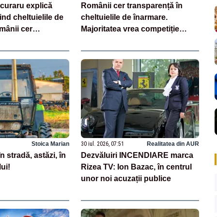
curaru explică
Românii cer transparență în
ind cheltuielile de
cheltuielile de înarmare.
mânii cer
Majoritatea vrea competiție
n achiziții și un
reală și industrie locală –
e partenerii externi
SONDAJ
Stoica Marian
30 iul. 2026, 07:51
Realitatea din AUR
în stradă, astăzi, în
Dezvăluiri INCENDIARE marca
ui!
Rizea TV: Ion Bazac, în centrul
unor noi acuzații publice