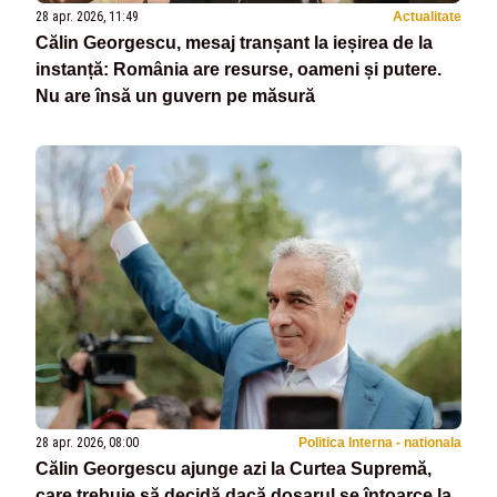
28 apr. 2026, 11:49
Actualitate
Călin Georgescu, mesaj tranșant la ieșirea de la
instanță: România are resurse, oameni și putere.
Nu are însă un guvern pe măsură
28 apr. 2026, 08:00
Politica Interna - nationala
Călin Georgescu ajunge azi la Curtea Supremă,
care trebuie să decidă dacă dosarul se întoarce la