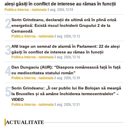
aleși găsiți în conflict de interese au rămas în funcții
Politica Interna - nationala
·
3 aug. 2026, 12:59
2
Sorin Grindeanu, declarații de ultimă oră în plină criză
energetică: Există riscul închiderii Grupului 2 de la
Cernavodă
Politica Interna - nationala
-
3 aug. 2026, 13:12
3
ANI trage un semnal de alarmă în Parlament: 22 de aleși
găsiți în conflict de interese au rămas în funcții
Politica Interna - nationala
-
3 aug. 2026, 13:16
4
Dan Dungaciu (AUR): “Diaspora românească față în față
cu mediocritatea statului român”
Politica Interna - nationala
-
3 aug. 2026, 13:39
5
Sorin Grindeanu: „Îi cer public lui Ilie Bolojan să meargă
la Bruxelles și să amâne închiderea termocentralelor” –
VIDEO
Politica Interna - nationala
-
3 aug. 2026, 12:51
ACTUALITATE