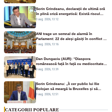
Sorin Grindeanu, declarații de ultimă oră
în plină criză energetică: Există riscul
închiderii Grupului 2 de la Cernavodă
3 aug. 2026, 13:12
ANI trage un semnal de alarmă în
Parlament: 22 de aleși găsiți în conflict de
interese au rămas în funcții
3 aug. 2026, 13:16
Dan Dungaciu (AUR): “Diaspora
românească față în față cu mediocritatea
statului român”
3 aug. 2026, 13:39
Sorin Grindeanu: „Îi cer public lui Ilie
Bolojan să meargă la Bruxelles și să
amâne închiderea termocentralelor” –
3 aug. 2026, 12:51
VIDEO
CATEGORII POPULARE