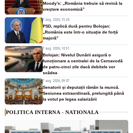
Moody’s: „România trebuie să revină la
creștere economică”
7 aug. 2026, 15:26
PSD, replică dură pentru Bolojan:
„România este într-o situație de forță
majoră”
7 aug. 2026, 10:51
Bolojan: Nivelul Dunării asigură o
funcționare a centralei de la Cernavodă
de patru-cinci zile dacă debitele vor
scădea
7 aug. 2026, 09:07
Senatorii și deputații rămân la muncă.
Sesiunea extraordinară, prelungită până
la votul pe legea salarizării
POLITICA INTERNA - NATIONALA