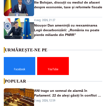
Ilie Bolojan, discuții cu mediul de afaceri
despre economie, taxe și reformele fiscale
4 aug. 2026, 21:27
Nicușor Dan amenință cu reexaminarea
Legii decarbonizării: „România nu poate
pierde miliarde din PNRR”
URMĂREȘTE-NE PE
Facebook
YouTube
POPULAR
ANI trage un semnal de alarmă în
Parlament: 22 de aleși găsiți în conflict de
interese au rămas în funcții
3 aug. 2026, 12:59