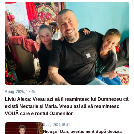
9 aug. 2026, 17:46
Liviu Alexa: Vreau azi sǎ îi reamintesc lui Dumnezeu cǎ
existǎ Nectarie şi Maria. Vreau azi sǎ vǎ reamintesc
VOUǍ care e rostul Oamenilor.
8 aug. 2026, 08:51
Nicușor Dan, avertisment după decizia