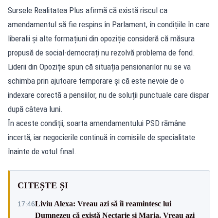
Sursele Realitatea Plus afirmă că există riscul ca
amendamentul să fie respins în Parlament, în condițiile în care
liberalii și alte formațiuni din opoziție consideră că măsura
propusă de social-democrați nu rezolvă problema de fond.
Liderii din Opoziție spun că situația pensionarilor nu se va
schimba prin ajutoare temporare și că este nevoie de o
indexare corectă a pensiilor, nu de soluții punctuale care dispar
după câteva luni.
În aceste condiții, soarta amendamentului PSD rămâne
incertă, iar negocierile continuă în comisiile de specialitate
înainte de votul final.
CITEȘTE ȘI
Liviu Alexa: Vreau azi sǎ îi reamintesc lui
17:46
Dumnezeu cǎ existǎ Nectarie şi Maria. Vreau azi