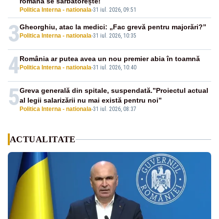
română se sărbătorește!
Politica Interna - nationala
-
31 iul. 2026, 09:51
3
Gheorghiu, atac la medici: „Fac grevă pentru majorări?”
Politica Interna - nationala
-
31 iul. 2026, 10:35
4
România ar putea avea un nou premier abia în toamnă
Politica Interna - nationala
-
31 iul. 2026, 10:40
5
Greva generală din spitale, suspendată.”Proiectul actual
al legii salarizării nu mai există pentru noi”
Politica Interna - nationala
-
31 iul. 2026, 08:37
ACTUALITATE