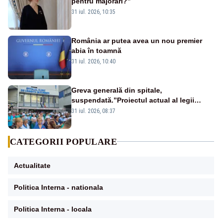
pentru majorări?”
31 iul. 2026, 10:35
România ar putea avea un nou premier
abia în toamnă
31 iul. 2026, 10:40
Greva generală din spitale,
suspendată.”Proiectul actual al legii
salarizării nu mai există pentru noi”
31 iul. 2026, 08:37
CATEGORII POPULARE
Actualitate
Politica Interna - nationala
Politica Interna - locala