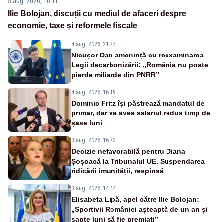
5 aug. 2026, 16:11
Ilie Bolojan, discuții cu mediul de afaceri despre
economie, taxe și reformele fiscale
4 aug. 2026, 21:27
Nicușor Dan amenință cu reexaminarea
Legii decarbonizării: „România nu poate
pierde miliarde din PNRR”
4 aug. 2026, 16:19
Dominic Fritz își păstrează mandatul de
primar, dar va avea salariul redus timp de
șase luni
3 aug. 2026, 16:22
Decizie nefavorabilă pentru Diana
Șoșoacă la Tribunalul UE. Suspendarea
ridicării imunității, respinsă
3 aug. 2026, 14:44
Elisabeta Lipă, apel către Ilie Bolojan:
„Sportivii României așteaptă de un an și
șapte luni să fie premiați”