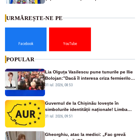
URMĂREȘTE-NE PE
Facebook
YouTube
POPULAR
Lia Olguța Vasilescu pune tunurile pe Ilie
Bolojan:”Dacă îl interesa criza fermierilor
pleca din funcție”
31 iul. 2026, 08:53
Guvernul de la Chișinău lovește în
simbolurile identității naționale! Limba
română nu se economisește! Limba
31 iul. 2026, 09:51
română se sărbătorește!
Gheorghiu, atac la medici: „Fac grevă