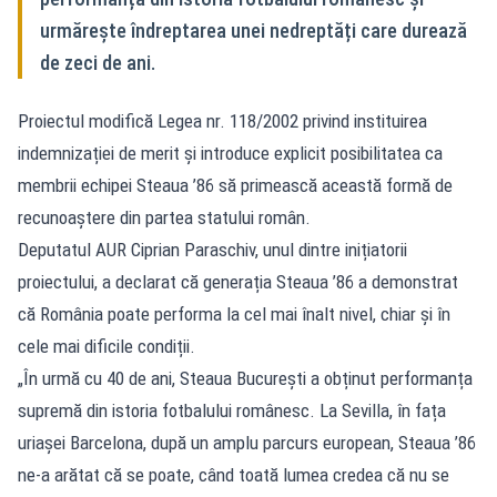
urmărește îndreptarea unei nedreptăți care durează
de zeci de ani.
Proiectul modifică Legea nr. 118/2002 privind instituirea
indemnizației de merit și introduce explicit posibilitatea ca
membrii echipei Steaua ’86 să primească această formă de
recunoaștere din partea statului român.
Deputatul AUR Ciprian Paraschiv, unul dintre inițiatorii
proiectului, a declarat că generația Steaua ’86 a demonstrat
că România poate performa la cel mai înalt nivel, chiar și în
cele mai dificile condiții.
„În urmă cu 40 de ani, Steaua București a obținut performanța
supremă din istoria fotbalului românesc. La Sevilla, în fața
uriașei Barcelona, după un amplu parcurs european, Steaua ’86
ne-a arătat că se poate, când toată lumea credea că nu se