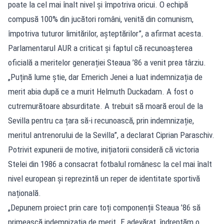
poate la cel mai înalt nivel și împotriva oricui. O echipă
compusă 100% din jucători români, venită din comunism,
împotriva tuturor limitărilor, așteptărilor”, a afirmat acesta.
Parlamentarul AUR a criticat și faptul că recunoașterea
oficială a meritelor generației Steaua ’86 a venit prea târziu.
„Puțină lume știe, dar Emerich Jenei a luat indemnizația de
merit abia după ce a murit Helmuth Duckadam. A fost o
cutremurătoare absurditate. A trebuit să moară eroul de la
Sevilla pentru ca țara să-i recunoască, prin indemnizație,
meritul antrenorului de la Sevilla”, a declarat Ciprian Paraschiv.
Potrivit expunerii de motive, inițiatorii consideră că victoria
Stelei din 1986 a consacrat fotbalul românesc la cel mai înalt
nivel european și reprezintă un reper de identitate sportivă
națională.
„Depunem proiect prin care toți componenții Steaua ’86 să
primească indemnizația de merit. E adevărat, îndreptăm o