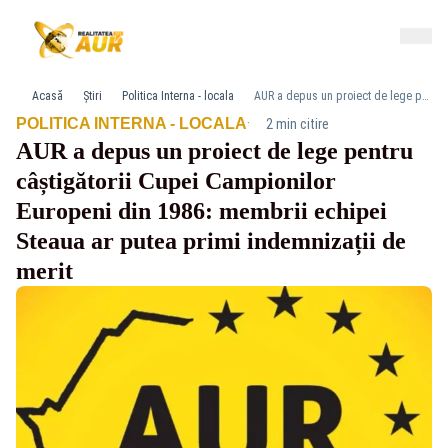
Acasă
Știri
Politica Interna - locala
AUR a depus un proiect de lege pentru câștigătorii Cupei Campionilor Europeni din 1986: membrii echipei Steaua ar putea primi indemnizații de merit
·
POLITICA INTERNA - LOCALA
2 min citire
AUR a depus un proiect de lege pentru
câștigătorii Cupei Campionilor
Europeni din 1986: membrii echipei
Steaua ar putea primi indemnizații de
merit