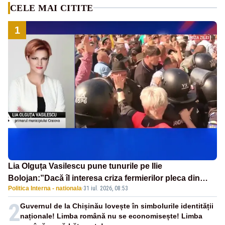
CELE MAI CITITE
1
Lia Olguța Vasilescu pune tunurile pe Ilie
Bolojan:”Dacă îl interesa criza fermierilor pleca din
Politica Interna - nationala
·
31 iul. 2026, 08:53
funcție”
2
Guvernul de la Chișinău lovește în simbolurile identității
naționale! Limba română nu se economisește! Limba