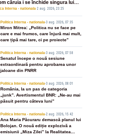
om căruia i se închide singura lui
ica Interna - nationala
·
2 aug. 2026, 23:25
tiță?”
2
Politica Interna - nationala
-
3 aug. 2026, 07:35
Miron Mitrea: „Politica nu se face pe
care e mai frumos, care înjură mai mult,
care țipă mai tare, ci pe proiecte”
3
Politica Interna - nationala
-
3 aug. 2026, 07:58
Senatul începe o nouă sesiune
extraordinară pentru aprobarea unor
jaloane din PNRR
4
Politica Interna - nationala
-
3 aug. 2026, 08:01
România, la un pas de categoria
„junk”. Avertismentul BNR: „Ne-au mai
păsuit pentru câteva luni”
5
Politica Interna - nationala
-
2 aug. 2026, 15:42
Ana Maria Păcuraru demască planul lui
Bolojan. O nouă ediție explozivă a
emisiunii „Miza Zilei” la Realitatea