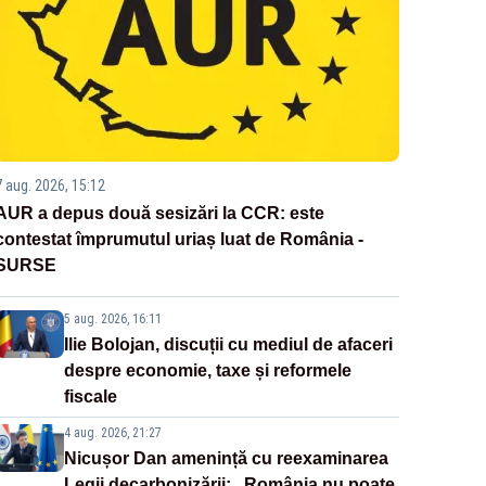
7 aug. 2026, 15:12
AUR a depus două sesizări la CCR: este
contestat împrumutul uriaș luat de România -
SURSE
5 aug. 2026, 16:11
Ilie Bolojan, discuții cu mediul de afaceri
despre economie, taxe și reformele
fiscale
4 aug. 2026, 21:27
Nicușor Dan amenință cu reexaminarea
Legii decarbonizării: „România nu poate