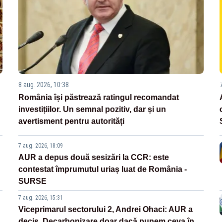
8 aug. 2026, 10:38
România își păstrează ratingul recomandat
investițiilor. Un semnal pozitiv, dar și un
avertisment pentru autorități
7 aug. 2026, 18:09
AUR a depus două sesizări la CCR: este
contestat împrumutul uriaș luat de România -
SURSE
7 aug. 2026, 15:31
Viceprimarul sectorului 2, Andrei Ohaci: AUR a
decis. Decarbonizare doar dacă punem ceva în