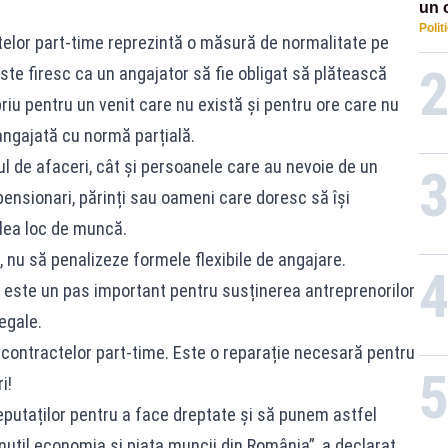
un 
Polit
por
telor part-time reprezintă o măsură de normalitate pe
te firesc ca un angajator să fie obligat să plătească
priu pentru un venit care nu există și pentru ore care nu
angajată cu normă parțială.
 de afaceri, cât și persoanele care au nevoie de un
pensionari, părinți sau oameni care doresc să își
ilea loc de muncă.
 nu să penalizeze formele flexibile de angajare.
e este un pas important pentru susținerea antreprenorilor
egale.
 contractelor part-time. Este o reparație necesară pentru
i!
putaților pentru a face dreptate și să punem astfel
nutil economia și piața muncii din România”, a declarat