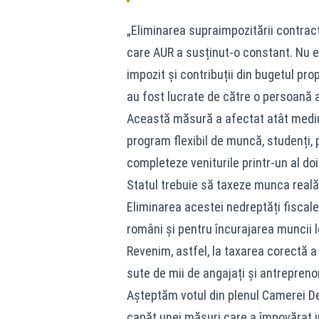
„Eliminarea supraimpozitării contrac
care AUR a susținut-o constant. Nu es
impozit și contribuții din bugetul pro
au fost lucrate de către o persoană 
Această măsură a afectat atât mediul
program flexibil de muncă, studenți, 
completeze veniturile printr-un al do
Statul trebuie să taxeze munca reală,
Eliminarea acestei nedreptăți fiscal
români și pentru încurajarea muncii l
Revenim, astfel, la taxarea corectă a
sute de mii de angajați și antreprenor
Așteptăm votul din plenul Camerei De
capăt unei măsuri care a împovărat i