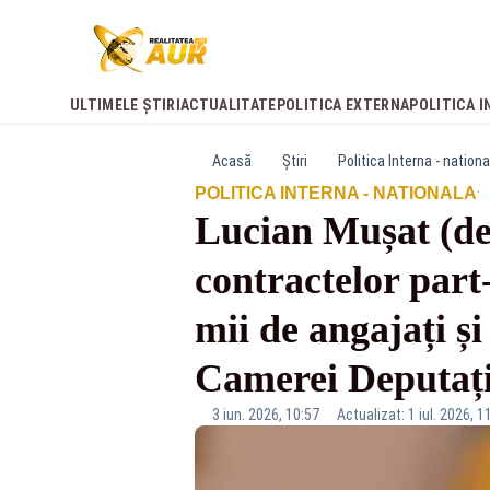
ULTIMELE ȘTIRI
ACTUALITATE
POLITICA EXTERNA
POLITICA I
Acasă
Știri
Politica Interna - nationa
·
POLITICA INTERNA - NATIONALA
Lucian Mușat (de
contractelor part
mii de angajați ș
Camerei Deputațil
3 iun. 2026, 10:57
Actualizat: 1 iul. 2026, 1