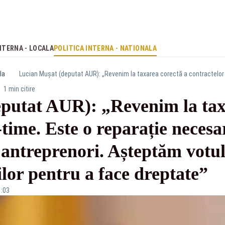
NTERNA - LOCALA
POLITICA INTERNA - NATIONALA
la
1 min citire
putat AUR): „Revenim la tax
-time. Este o reparație necesa
i antreprenori. Așteptăm votul
or pentru a face dreptate”
1:03