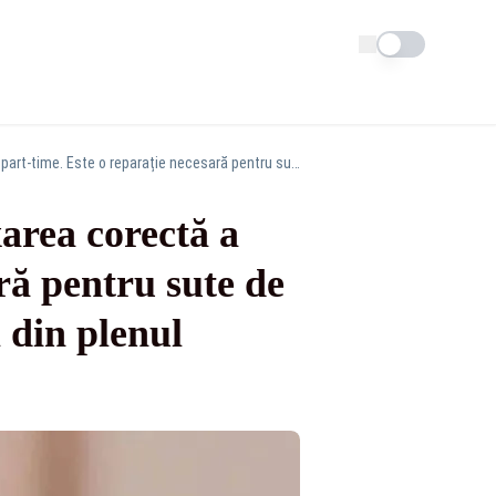
Schimba tema
Lucian Mușat (deputat AUR): „Revenim la taxarea corectă a contractelor part-time. Este o reparație necesară pentru sute de mii de angajați și antreprenori. Așteptăm votul din plenul Camerei Deputaților pentru a face dreptate”
area corectă a
ră pentru sute de
 din plenul