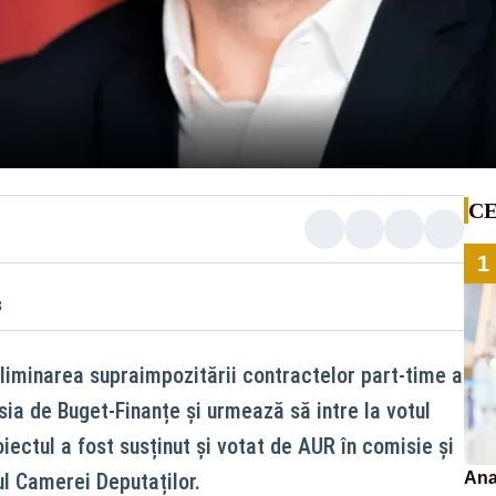
CE
1
3
liminarea supraimpozitării contractelor part-time a
sia de Buget-Finanțe și urmează să intre la votul
oiectul a fost susținut și votat de AUR în comisie și
ul Camerei Deputaților.
Ana