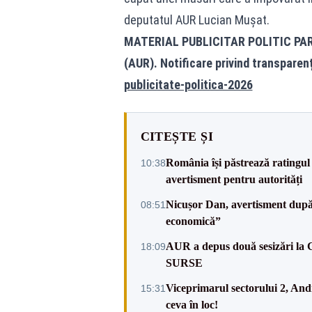
deputatul AUR Lucian Mușat.
MATERIAL PUBLICITAR POLITIC PA
(AUR). Notificare privind transparen
publicitate-politica-2026
CITEȘTE ȘI
România își păstrează ratingul 
10:38
avertisment pentru autorități
Nicușor Dan, avertisment după 
08:51
economică”
AUR a depus două sesizări la 
18:09
SURSE
Viceprimarul sectorului 2, An
15:31
ceva în loc!