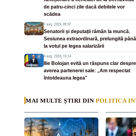
de patru-cinci zile dacă debitele vor
scădea
7 aug. 2026, 09:07
Senatorii și deputații rămân la muncă.
Sesiunea extraordinară, prelungită până
la votul pe legea salarizării
6 aug. 2026, 16:34
Ilie Bolojan evită un răspuns clar despre
averea partenerei sale: „Am respectat
întotdeauna legea”
MAI MULTE ȘTIRI DIN
POLITICA I