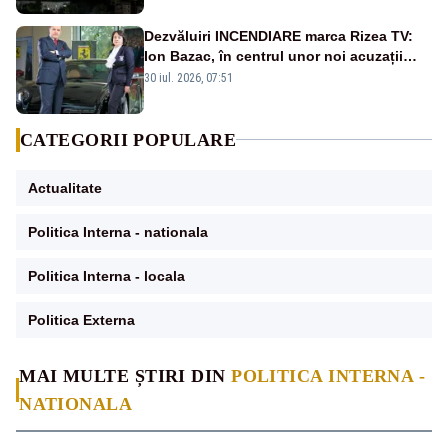
Dezvăluiri INCENDIARE marca Rizea TV:
Ion Bazac, în centrul unor noi acuzații
publice
30 iul. 2026, 07:51
CATEGORII POPULARE
Actualitate
Politica Interna - nationala
Politica Interna - locala
Politica Externa
MAI MULTE ȘTIRI DIN
POLITICA INTERNA -
NATIONALA