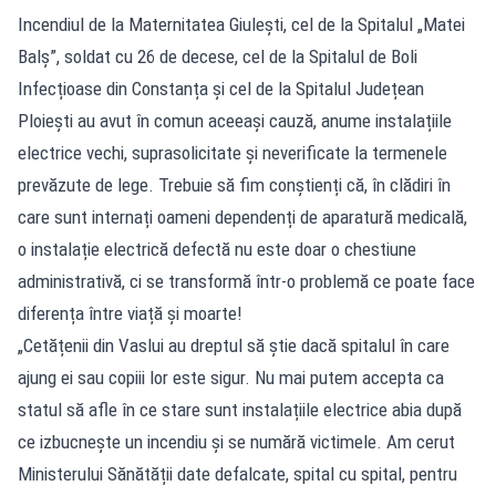
Incendiul de la Maternitatea Giulești, cel de la Spitalul „Matei
Balș”, soldat cu 26 de decese, cel de la Spitalul de Boli
Infecțioase din Constanța și cel de la Spitalul Județean
Ploiești au avut în comun aceeași cauză, anume instalațiile
electrice vechi, suprasolicitate și neverificate la termenele
prevăzute de lege. Trebuie să fim conștienți că, în clădiri în
care sunt internați oameni dependenți de aparatură medicală,
o instalație electrică defectă nu este doar o chestiune
administrativă, ci se transformă într-o problemă ce poate face
diferența între viață și moarte!
„Cetățenii din Vaslui au dreptul să știe dacă spitalul în care
ajung ei sau copiii lor este sigur. Nu mai putem accepta ca
statul să afle în ce stare sunt instalațiile electrice abia după
ce izbucnește un incendiu și se numără victimele. Am cerut
Ministerului Sănătății date defalcate, spital cu spital, pentru