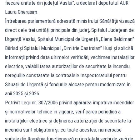
fiecare unitate din județul Vaslui”, a declarat deputatul AUR
Laura Gherasim.
Întrebarea parlamentară adresată ministrului Sănătății vizează
direct cele trei unități principale din județ, Spitalul Județean de
Urgență Vaslui, Spitalul Municipal de Urgență „Elena Beldiman”
Bârlad și Spitalul Municipal „Dimitrie Castroian” Huși și solicită
informații privind data ultimelor verificări, vechimea instalațiilor
electrice, valabilitatea autorizațiilor de securitate la incendiu,
neregulile constatate la controalele Inspectoratului pentru
Situații de Urgență și fondurile alocate pentru modernizare în
anii 2025 și 2026.
Potrivit Legii nr. 307/2006 privind apărarea împotriva incendiilor
și normativelor tehnice în vigoare, verificarea periodică a
instalațiilor electrice și deținerea autorizației de securitate la
incendiu sunt obligatorii și, cu toate acestea, numeroase
spitale din România funcționează cu instalații vechi de zeci de