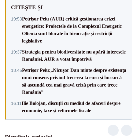
CITEȘTE ȘI
Petrișor Peiu (AUR) critică gestionarea crizei
19:53
energetice: Proiectele de la Complexul Energetic
Oltenia sunt blocate în birocrație și restricții
legislative
Strategia pentru biodiversitate nu apără interesele
19:37
României. AUR a votat împotrivă
Petrișor Peiu:„Nicușor Dan minte despre existența
18:45
unui consens privind trecerea la euro și încearcă
să ascundă cea mai gravă criză prin care trece
România”
Ilie Bolojan, discuții cu mediul de afaceri despre
16:11
economie, taxe și reformele fiscale
Distribuie articolul