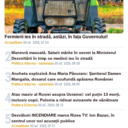
Fermierii ies în stradă, astăzi, în fața Guvernului!
Actualitate
·
30 iul. 2026, 07:54
2
Manevră mascată. Salarii mărite în secret la Ministerul
Dezvoltării în timp ce medicii ies în stradă
Politica Interna - nationala
-
30 iul. 2026, 08:00
3
Ancheta explozivă Ana Maria Păcuraru: Șantierul Damen
Mangalia, dosarul care scufundă apărarea României
Politica Interna - nationala
-
30 iul. 2026, 08:09
4
Atac masiv al Rusiei asupra Ucrainei: cel puțin 13 morți,
inclusiv copii. Polonia a ridicat avioanele de vânătoare
Politica Externa
-
30 iul. 2026, 08:15
5
Dezvăluiri INCENDIARE marca Rizea TV: Ion Bazac, în
centrul unor noi acuzații publice
Actualitate
-
30 iul. 2026, 07:51