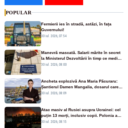
POPULAR
Fermierii ies în stradă, astăzi, în fața
Guvernului!
30 iul. 2026, 07:54
Manevră mascată. Salarii mărite în secret
la Ministerul Dezvoltării în timp ce medicii
ies în stradă
30 iul. 2026, 08:00
Ancheta explozivă Ana Maria Păcuraru:
Șantierul Damen Mangalia, dosarul care
scufundă apărarea României
30 iul. 2026, 08:09
Atac masiv al Rusiei asupra Ucrainei: cel
puțin 13 morți, inclusiv copii. Polonia a
ridicat avioanele de vânătoare
30 iul. 2026, 08:15