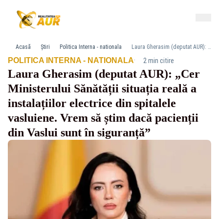
Acasă
Știri
Politica Interna - nationala
Laura Gherasim (deputat AUR): „Cer Ministerului Sănătății situația reală a instalațiilor electrice din spitalele vasluiene. Vrem să știm dacă pacienții din Vaslui sunt în siguranță”
·
POLITICA INTERNA - NATIONALA
2 min citire
Laura Gherasim (deputat AUR): „Cer
Ministerului Sănătății situația reală a
instalațiilor electrice din spitalele
vasluiene. Vrem să știm dacă pacienții
din Vaslui sunt în siguranță”