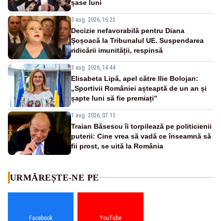
șase luni
3 aug. 2026, 16:22
Decizie nefavorabilă pentru Diana
Șoșoacă la Tribunalul UE. Suspendarea
ridicării imunității, respinsă
3 aug. 2026, 14:44
Elisabeta Lipă, apel către Ilie Bolojan:
„Sportivii României așteaptă de un an și
șapte luni să fie premiați”
1 aug. 2026, 07:13
Traian Băsescu îi torpilează pe politicienii
puterii: Cine vrea să vadă ce înseamnă să
fii prost, se uită la România
URMĂREȘTE-NE PE
Facebook
YouTube