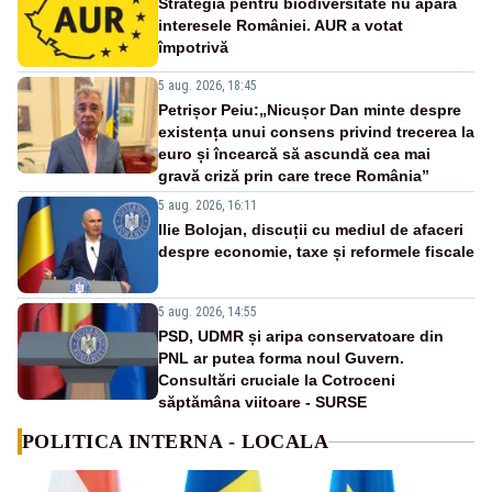
Strategia pentru biodiversitate nu apără
interesele României. AUR a votat
împotrivă
5 aug. 2026, 18:45
Petrișor Peiu:„Nicușor Dan minte despre
existența unui consens privind trecerea la
euro și încearcă să ascundă cea mai
gravă criză prin care trece România”
5 aug. 2026, 16:11
Ilie Bolojan, discuții cu mediul de afaceri
despre economie, taxe și reformele fiscale
5 aug. 2026, 14:55
PSD, UDMR și aripa conservatoare din
PNL ar putea forma noul Guvern.
Consultări cruciale la Cotroceni
săptămâna viitoare - SURSE
POLITICA INTERNA - LOCALA