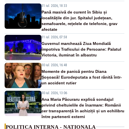
31 iul. 2026, 18:33
Pană masivă de curent în Sibiu și
localitățile din jur. Spitalul județean,
semafoarele, rețelele de telefonie, grav
afectate
31 iul. 2026, 07:58
Guvernul marchează Ziua Mondială
împotriva Traficului de Persoane: Palatul
Victoria, iluminat în albastru
30 iul. 2026, 16:48
Momente de panică pentru Diana
Șoșoacă! Eurodeputata a fost rănită într-
un accident rutier
30 iul. 2026, 13:06
Ana Maria Păcuraru explică sondajul
privind cheltuielile de înarmare: Românii
cer transparență în achiziții și un echilibru
între partenerii externi
POLITICA INTERNA - NATIONALA