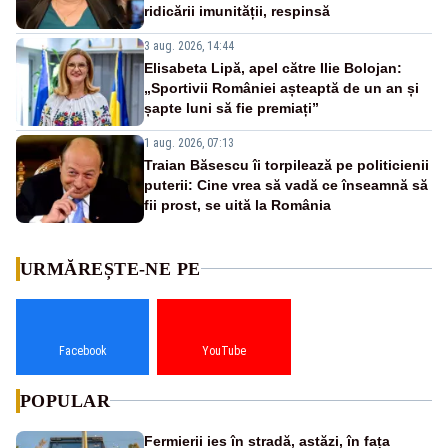
ridicării imunității, respinsă
3 aug. 2026, 14:44
Elisabeta Lipă, apel către Ilie Bolojan:
„Sportivii României așteaptă de un an și
șapte luni să fie premiați”
1 aug. 2026, 07:13
Traian Băsescu îi torpilează pe politicienii
puterii: Cine vrea să vadă ce înseamnă să
fii prost, se uită la România
URMĂREȘTE-NE PE
Facebook
YouTube
POPULAR
Fermierii ies în stradă, astăzi, în fața