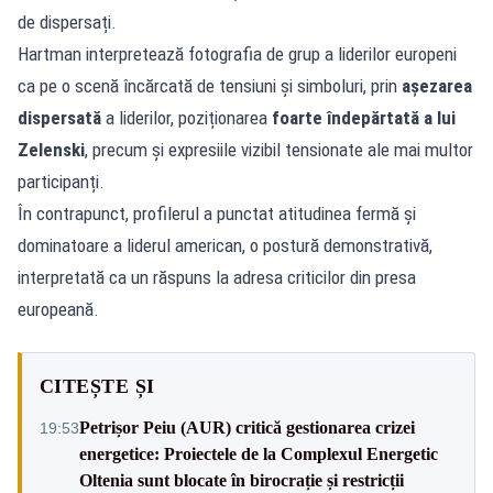
de dispersați.
Hartman interpretează fotografia de grup a liderilor europeni
ca pe o scenă încărcată de tensiuni și simboluri, prin
așezarea
dispersată
a liderilor, poziționarea
foarte îndepărtată a lui
Zelenski
, precum și expresiile vizibil tensionate ale mai multor
participanți.
În contrapunct, profilerul a punctat atitudinea fermă și
dominatoare a liderul american, o postură demonstrativă,
interpretată ca un răspuns la adresa criticilor din presa
europeană.
CITEȘTE ȘI
Petrișor Peiu (AUR) critică gestionarea crizei
19:53
energetice: Proiectele de la Complexul Energetic
Oltenia sunt blocate în birocrație și restricții