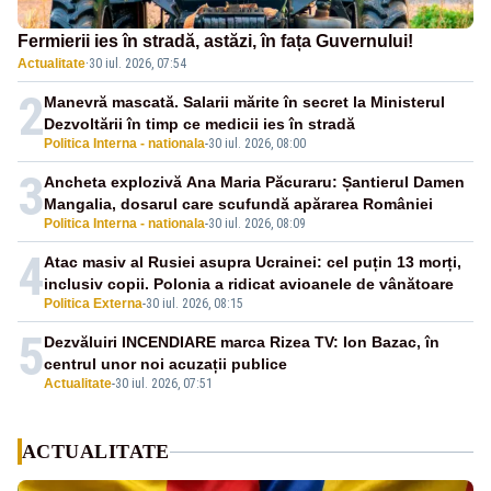
Fermierii ies în stradă, astăzi, în fața Guvernului!
Actualitate
·
30 iul. 2026, 07:54
2
Manevră mascată. Salarii mărite în secret la Ministerul
Dezvoltării în timp ce medicii ies în stradă
Politica Interna - nationala
-
30 iul. 2026, 08:00
3
Ancheta explozivă Ana Maria Păcuraru: Șantierul Damen
Mangalia, dosarul care scufundă apărarea României
Politica Interna - nationala
-
30 iul. 2026, 08:09
4
Atac masiv al Rusiei asupra Ucrainei: cel puțin 13 morți,
inclusiv copii. Polonia a ridicat avioanele de vânătoare
Politica Externa
-
30 iul. 2026, 08:15
5
Dezvăluiri INCENDIARE marca Rizea TV: Ion Bazac, în
centrul unor noi acuzații publice
Actualitate
-
30 iul. 2026, 07:51
ACTUALITATE