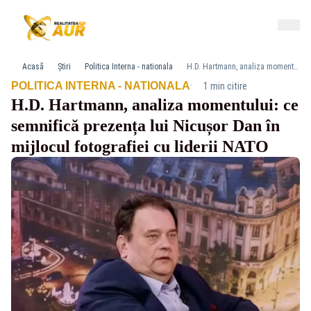
Acasă
Știri
Politica Interna - nationala
H.D. Hartmann, analiza momentului: ce semnifică prezența lui Nicușor Dan în mijlocul fotografiei cu liderii NATO
·
POLITICA INTERNA - NATIONALA
1 min citire
H.D. Hartmann, analiza momentului: ce
semnifică prezența lui Nicușor Dan în
mijlocul fotografiei cu liderii NATO