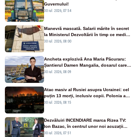
Guvernului!
30 iul. 2026, 07:54
Manevră mascată. Salarii mărite în secret
la Ministerul Dezvoltării în timp ce medicii
ies în stradă
30 iul. 2026, 08:00
Ancheta explozivă Ana Maria Păcuraru:
Șantierul Damen Mangalia, dosarul care
scufundă apărarea României
30 iul. 2026, 08:09
Atac masiv al Rusiei asupra Ucrainei: cel
puțin 13 morți, inclusiv copii. Polonia a
ridicat avioanele de vânătoare
30 iul. 2026, 08:15
Dezvăluiri INCENDIARE marca Rizea TV:
Ion Bazac, în centrul unor noi acuzații
publice
30 iul. 2026, 07:51