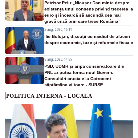
Petrișor Peiu:„Nicușor Dan minte despre
existența unui consens privind trecerea la
euro și încearcă să ascundă cea mai
gravă criză prin care trece România”
5 aug. 2026, 16:11
Ilie Bolojan, discuții cu mediul de afaceri
despre economie, taxe și reformele fiscale
5 aug. 2026, 14:55
PSD, UDMR și aripa conservatoare din
PNL ar putea forma noul Guvern.
Consultări cruciale la Cotroceni
săptămâna viitoare - SURSE
POLITICA INTERNA - LOCALA