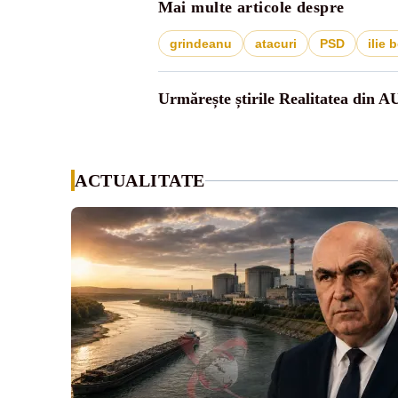
Mai multe articole despre
grindeanu
atacuri
PSD
ilie 
Urmărește știrile Realitatea din A
ACTUALITATE