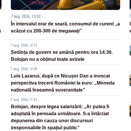
7 aug. 2026, 13:02
În intervalul orar de seară, consumul de curent „a
ă
scăzut cu 200-300 de megawați”
7 aug. 2026, 12:31
Ședința de guvern se amână pentru ora 14:30.
Bolojan nu a obținut toate avizele
7 aug. 2026, 12:09
Luis Lazarus, după ce Nicușor Dan a invocat
perspectiva trecerii României la euro: „Moneda
națională înseamnă suveranitate”
7 aug. 2026, 11:51
Bolojan, despre legea salarizării: „Ar putea fi
adoptată în perioada următoare. S-a întârziat
depunerea din cauza unor discursuri
iresponsabile în spaţiul public”