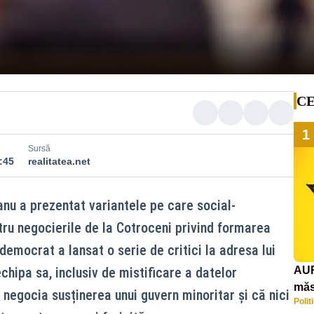
CE
1
Sursă
:45
realitatea.net
nu a prezentat variantele pe care social-
tru negocierile de la Cotroceni privind formarea
-democrat a lansat o serie de critici la adresa lui
echipa sa, inclusiv de mistificare a datelor
AUR
măs
negocia susținerea unui guvern minoritar și că nici
Polit
răsp