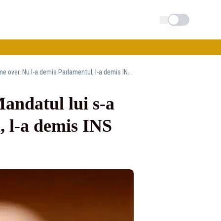
Schimba tema
Grindeanu, mesaj tranșant pentru Bolojan: „Mandatul lui s-a încheiat. Game over. Nu l-a demis Parlamentul, l-a demis INS azi.”
andatul lui s-a
, l-a demis INS