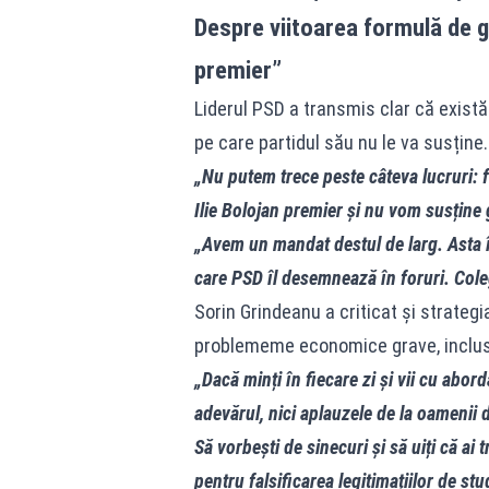
Despre viitoarea formulă de g
premier”
Liderul PSD a transmis clar că exist
pe care partidul său nu le va susține.
„Nu putem trece peste câteva lucruri: f
Ilie Bolojan premier și nu vom susține 
„Avem un mandat destul de larg. Asta î
care PSD îl desemnează în foruri. Cole
Sorin Grindeanu a criticat și strateg
problememe economice grave, inclusiv
„Dacă minți în fiecare zi și vii cu abo
adevărul, nici aplauzele de la oamenii 
Să vorbești de sinecuri și să uiți că ai
pentru falsificarea legitimațiilor de stu