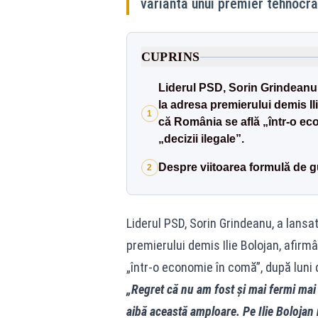
varianta unui premier tehnocra
CUPRINS
Liderul PSD, Sorin Grindeanu, 
la adresa premierului demis Il
1
că România se află „într-o ec
„decizii ilegale”.
Despre viitoarea formulă de g
2
Liderul PSD, Sorin Grindeanu, a lansa
premierului demis Ilie Bolojan, afirm
„într-o economie în comă”, după luni d
„Regret că nu am fost și mai fermi mai
aibă această amploare. Pe Ilie Bolojan 