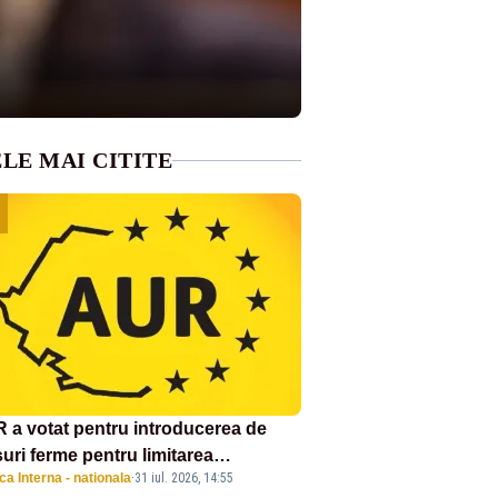
LE MAI CITITE
 a votat pentru introducerea de
uri ferme pentru limitarea
ica Interna - nationala
·
31 iul. 2026, 14:55
ândirii virusului pestei porcine