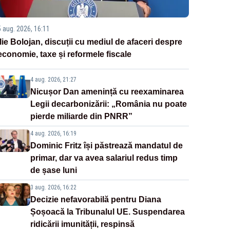
5 aug. 2026, 16:11
Ilie Bolojan, discuții cu mediul de afaceri despre
economie, taxe și reformele fiscale
4 aug. 2026, 21:27
Nicușor Dan amenință cu reexaminarea
Legii decarbonizării: „România nu poate
pierde miliarde din PNRR”
4 aug. 2026, 16:19
Dominic Fritz își păstrează mandatul de
primar, dar va avea salariul redus timp
de șase luni
3 aug. 2026, 16:22
Decizie nefavorabilă pentru Diana
Șoșoacă la Tribunalul UE. Suspendarea
ridicării imunității, respinsă