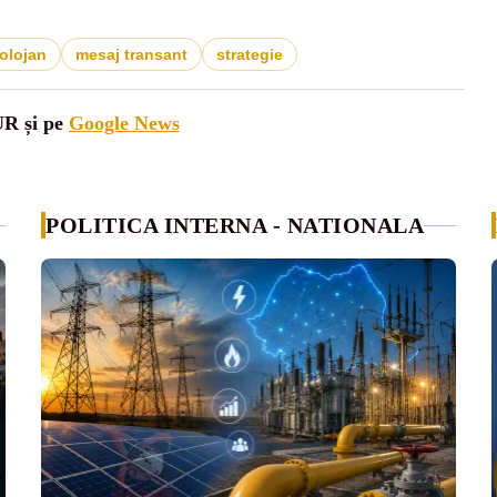
bolojan
mesaj transant
strategie
UR și pe
Google News
POLITICA INTERNA - NATIONALA