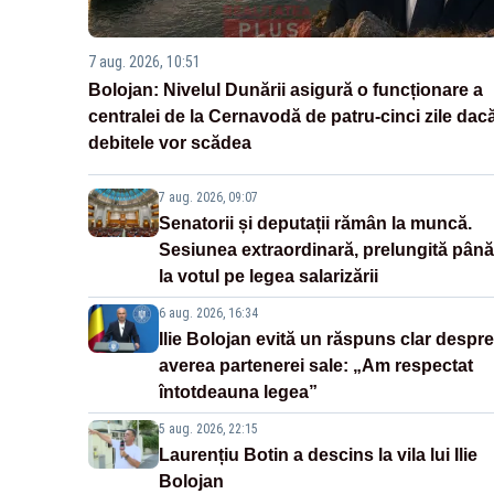
7 aug. 2026, 10:51
Bolojan: Nivelul Dunării asigură o funcționare a
centralei de la Cernavodă de patru-cinci zile dac
debitele vor scădea
7 aug. 2026, 09:07
Senatorii și deputații rămân la muncă.
Sesiunea extraordinară, prelungită până
la votul pe legea salarizării
6 aug. 2026, 16:34
Ilie Bolojan evită un răspuns clar despre
averea partenerei sale: „Am respectat
întotdeauna legea”
5 aug. 2026, 22:15
Laurențiu Botin a descins la vila lui Ilie
Bolojan