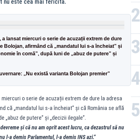
t nu este cea mai fericită.
afr
a lansat miercuri o serie de acuzații extrem de dure
ie Bolojan, afirmând că „mandatul lui s-a încheiat” și
onomie în comă”, după luni de „abuz de putere” și
uvernare: „Nu există varianta Bolojan premier”
t miercuri o serie de acuzații extrem de dure la adresa
ând că „mandatul lui s-a încheiat” și că România se află
e „abuz de putere” și „decizii ilegale”.
 devreme și că nu am oprit acest lucru, ca dezastrul să nu
nu l-a demis Parlamentul, l-a demis INS azi.”