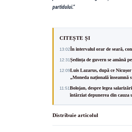
partidului.”
CITEȘTE ȘI
În intervalul orar de seară, c
13:02
Ședința de guvern se amână pen
12:31
Luis Lazarus, după ce Nicușor 
12:09
„Moneda națională înseamnă s
Bolojan, despre legea salarizăr
11:51
întârziat depunerea din cauza u
Distribuie articolul