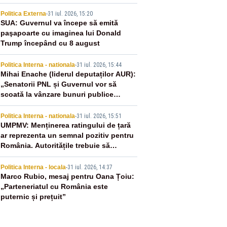
icane
2
Politica Externa
-
31 iul. 2026, 15:20
SUA: Guvernul va începe să emită
paşapoarte cu imaginea lui Donald
Trump începând cu 8 august
3
Politica Interna - nationala
-
31 iul. 2026, 15:44
Mihai Enache (liderul deputaților AUR):
„Senatorii PNL și Guvernul vor să
scoată la vânzare bunuri publice
pentru a stinge datoriile pentru
4
vaccinurile Pfizer!”
Politica Interna - nationala
-
31 iul. 2026, 15:51
UMPMV: Menținerea ratingului de țară
ar reprezenta un semnal pozitiv pentru
România. Autoritățile trebuie să
continue consolidarea stabilității
5
economice și financiare
Politica Interna - locala
-
31 iul. 2026, 14:37
Marco Rubio, mesaj pentru Oana Țoiu:
„Parteneriatul cu România este
puternic și prețuit”