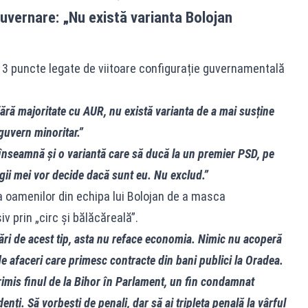
uvernare: „Nu există varianta Bolojan
ă 3 puncte legate de viitoare configurație guvernamentală
ără majoritate cu AUR, nu există varianta de a mai susține
guvern minoritar.”
nseamnă și o variantă care să ducă la un premier PSD, pe
gii mei vor decide dacă sunt eu. Nu exclud.”
ia oamenilor din echipa lui Bolojan de a masca
 prin „circ și bălăcăreală”.
rdări de acest tip, asta nu reface economia. Nimic nu acoperă
de afaceri care primesc contracte din bani publici la Oradea.
 trimis finul de la Bihor în Parlament, un fin condamnat
denți. Să vorbești de penali, dar să ai tripleta penală la vârful