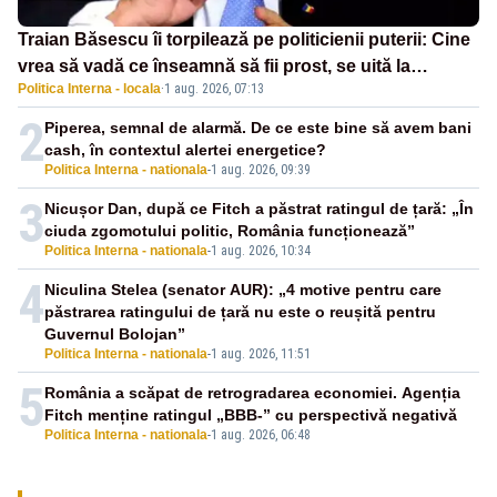
Traian Băsescu îi torpilează pe politicienii puterii: Cine
vrea să vadă ce înseamnă să fii prost, se uită la
Politica Interna - locala
·
1 aug. 2026, 07:13
România
2
Piperea, semnal de alarmă. De ce este bine să avem bani
cash, în contextul alertei energetice?
Politica Interna - nationala
-
1 aug. 2026, 09:39
3
Nicușor Dan, după ce Fitch a păstrat ratingul de țară: „În
ciuda zgomotului politic, România funcționează”
Politica Interna - nationala
-
1 aug. 2026, 10:34
4
Niculina Stelea (senator AUR): „4 motive pentru care
păstrarea ratingului de țară nu este o reușită pentru
Guvernul Bolojan”
Politica Interna - nationala
-
1 aug. 2026, 11:51
5
România a scăpat de retrogradarea economiei. Agenția
Fitch menține ratingul „BBB-” cu perspectivă negativă
Politica Interna - nationala
-
1 aug. 2026, 06:48