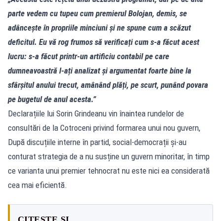
parte vedem cu tupeu cum premierul Bolojan, demis, se
adâncește în propriile minciuni și ne spune cum a scăzut
deficitul. Eu vă rog frumos să verificați cum s-a făcut acest
lucru: s-a făcut printr-un artificiu contabil pe care
dumneavoastră l-ați analizat și argumentat foarte bine la
sfârșitul anului trecut, amânând plăți, pe scurt, punând povara
pe bugetul de anul acesta.”
Declarațiile lui Sorin Grindeanu vin înaintea rundelor de
consultări de la Cotroceni privind formarea unui nou guvern,
După discuțiile interne în partid, social-democrații și-au
conturat strategia de a nu susține un guvern minoritar, în timp
ce varianta unui premier tehnocrat nu este nici ea considerată
cea mai eficientă.
CITEȘTE ȘI