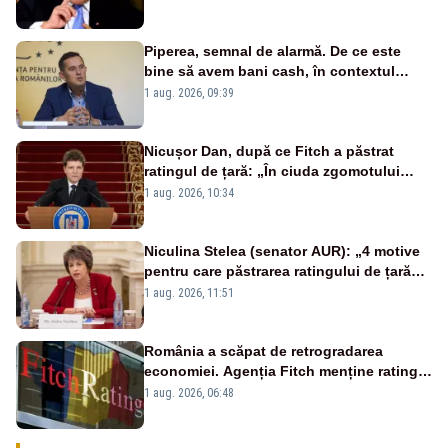
Piperea, semnal de alarmă. De ce este
bine să avem bani cash, în contextul
alertei energetice?
1 aug. 2026, 09:39
Nicușor Dan, după ce Fitch a păstrat
ratingul de țară: „În ciuda zgomotului
politic, România funcționează”
1 aug. 2026, 10:34
Niculina Stelea (senator AUR): „4 motive
pentru care păstrarea ratingului de țară
nu este o reușită pentru Guvernul
1 aug. 2026, 11:51
Bolojan”
România a scăpat de retrogradarea
economiei. Agenția Fitch menține ratingul
„BBB-” cu perspectivă negativă
1 aug. 2026, 06:48