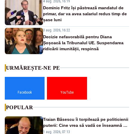
4 aug. 2026, 16:19
Dominic Fritz își păstrează mandatul de
primar, dar va avea salariul redus timp de
șase luni
3 aug. 2026, 16:22
Decizie nefavorabilă pentru Diana
Șoșoacă la Tribunalul UE. Suspendarea
ridicării imunității, respinsă
URMĂREȘTE-NE PE
Facebook
YouTube
POPULAR
Traian Băsescu îi torpilează pe politicienii
puterii: Cine vrea să vadă ce înseamnă să
fii prost, se uită la România
1 aug. 2026, 07:13