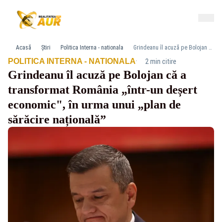
Acasă
Știri
Politica Interna - nationala
Grindeanu îl acuză pe Bolojan că a transformat România „într-un deșert economic", în urma unui „plan de sărăcire națională”
·
POLITICA INTERNA - NATIONALA
2 min citire
Grindeanu îl acuză pe Bolojan că a
transformat România „într-un deșert
economic", în urma unui „plan de
sărăcire națională”