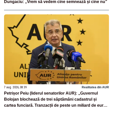
Dungaciu: „Vrem să vedem cine semnează și cine nu”
7 aug. 2026, 08:39
Realitatea din AUR
Petrișor Peiu (liderul senatorilor AUR): „Guvernul
Bolojan blochează de trei săptămâni cadastrul și
cartea funciară. Tranzacții de peste un miliard de euro
sunt paralizate, iar românii nu primesc nici măcar un