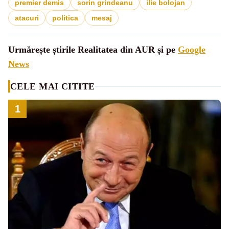
premier demis
sorin grindeanu
ilie bolojan
atacuri
politica
mesaj
Urmărește știrile Realitatea din AUR și pe
Google
News
CELE MAI CITITE
1