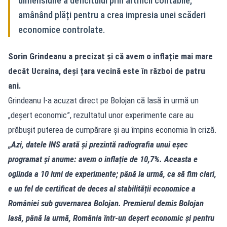
dimensiune a deficitului prin artificii contabile,
amânând plăți pentru a crea impresia unei scăderi
economice controlate.
Sorin Grindeanu a precizat și că avem o inflație mai mare
decât Ucraina, deși țara vecină este în război de patru
ani.
Grindeanu l-a acuzat direct pe Bolojan că lasă în urmă un
„deșert economic”, rezultatul unor experimente care au
prăbușit puterea de cumpărare și au împins economia în criză.
„Azi, datele INS arată și prezintă radiografia unui eșec
programat și anume: avem o inflație de 10,7%. Aceasta e
oglinda a 10 luni de experimente; până la urmă, ca să fim clari,
e un fel de certificat de deces al stabilității economice a
României sub guvernarea Bolojan. Premierul demis Bolojan
lasă, până la urmă, România într-un deșert economic și pentru