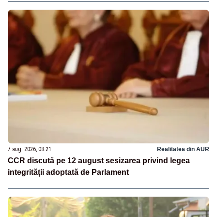
termen clar”
7 aug. 2026, 08:21
Realitatea din AUR
CCR discută pe 12 august sesizarea privind legea
integrității adoptată de Parlament