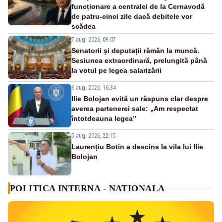
funcționare a centralei de la Cernavodă
de patru-cinci zile dacă debitele vor
scădea
7 aug. 2026, 09:07
Senatorii și deputații rămân la muncă.
Sesiunea extraordinară, prelungită până
la votul pe legea salarizării
6 aug. 2026, 16:34
Ilie Bolojan evită un răspuns clar despre
averea partenerei sale: „Am respectat
întotdeauna legea”
5 aug. 2026, 22:15
Laurențiu Botin a descins la vila lui Ilie
Bolojan
POLITICA INTERNA - NATIONALA