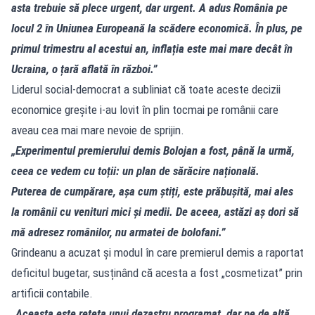
asta trebuie să plece urgent, dar urgent. A adus România pe
locul 2 în Uniunea Europeană la scădere economică. În plus, pe
primul trimestru al acestui an, inflația este mai mare decât în
Ucraina, o țară aflată în război.”
Liderul social-democrat a subliniat că toate aceste decizii
economice greșite i-au lovit în plin tocmai pe românii care
aveau cea mai mare nevoie de sprijin.
„Experimentul premierului demis Bolojan a fost, până la urmă,
ceea ce vedem cu toții: un plan de sărăcire națională.
Puterea de cumpărare, așa cum știți, este prăbușită, mai ales
la românii cu venituri mici și medii. De aceea, astăzi aș dori să
mă adresez românilor, nu armatei de bolofani.”
Grindeanu a acuzat și modul în care premierul demis a raportat
deficitul bugetar, susținând că acesta a fost „cosmetizat” prin
artificii contabile.
„Aceasta este rețeta unui dezastru programat, dar pe de altă