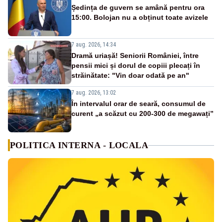
Ședința de guvern se amână pentru ora
15:00. Bolojan nu a obținut toate avizele
7 aug. 2026, 14:34
Dramă uriașă! Seniorii României, între
pensii mici și dorul de copiii plecați în
străinătate: "Vin doar odată pe an"
7 aug. 2026, 13:02
În intervalul orar de seară, consumul de
curent „a scăzut cu 200-300 de megawați”
POLITICA INTERNA - LOCALA