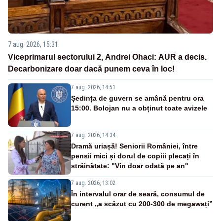
7 aug. 2026, 15:31
Viceprimarul sectorului 2, Andrei Ohaci: AUR a decis.
Decarbonizare doar dacă punem ceva în loc!
7 aug. 2026, 14:51
Ședința de guvern se amână pentru ora
15:00. Bolojan nu a obținut toate avizele
7 aug. 2026, 14:34
Dramă uriașă! Seniorii României, între
pensii mici și dorul de copiii plecați în
străinătate: "Vin doar odată pe an"
7 aug. 2026, 13:02
În intervalul orar de seară, consumul de
curent „a scăzut cu 200-300 de megawați”