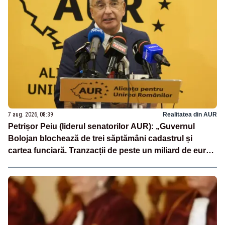
7 aug. 2026, 08:39
Realitatea din AUR
Petrișor Peiu (liderul senatorilor AUR): „Guvernul
Bolojan blochează de trei săptămâni cadastrul și
cartea funciară. Tranzacții de peste un miliard de euro
sunt paralizate, iar românii nu primesc nici măcar un
termen clar”