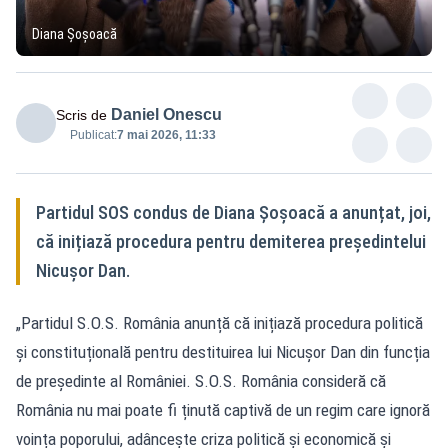
Diana Șoșoacă
Daniel Onescu
Scris de
Publicat:
7 mai 2026, 11:33
Partidul SOS condus de Diana Șoșoacă a anunțat, joi,
că inițiază procedura pentru demiterea președintelui
Nicușor Dan.
„Partidul S.O.S. România anunță că inițiază procedura politică
și constituțională pentru destituirea lui Nicușor Dan din funcția
de președinte al României. S.O.S. România consideră că
România nu mai poate fi ținută captivă de un regim care ignoră
voința poporului, adâncește criza politică și economică și