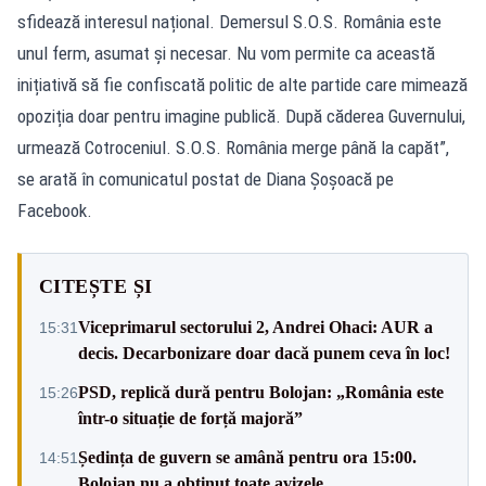
sfidează interesul național. Demersul S.O.S. România este
unul ferm, asumat și necesar. Nu vom permite ca această
inițiativă să fie confiscată politic de alte partide care mimează
opoziția doar pentru imagine publică. După căderea Guvernului,
urmează Cotroceniul. S.O.S. România merge până la capăt”,
se arată în comunicatul postat de Diana Șoșoacă pe
Facebook.
CITEȘTE ȘI
Viceprimarul sectorului 2, Andrei Ohaci: AUR a
15:31
decis. Decarbonizare doar dacă punem ceva în loc!
PSD, replică dură pentru Bolojan: „România este
15:26
într-o situație de forță majoră”
Ședința de guvern se amână pentru ora 15:00.
14:51
Bolojan nu a obținut toate avizele