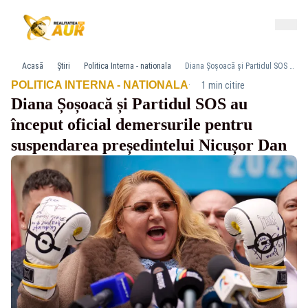
Acasă
Știri
Politica Interna - nationala
Diana Șoșoacă și Partidul SOS au început oficial demersurile pentru suspendarea președintelui Nicușor Dan
·
POLITICA INTERNA - NATIONALA
1 min citire
Diana Șoșoacă și Partidul SOS au
început oficial demersurile pentru
suspendarea președintelui Nicușor Dan