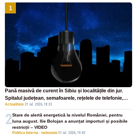
1
Pană masivă de curent în Sibiu și localitățile din jur.
Spitalul județean, semafoarele, rețelele de telefonie,
Actualitate
·
31 iul. 2026, 18:33
grav afectate
2
Stare de alertă energetică la nivelul României, pentru
luna august. Ilie Bolojan a anunțat importuri și posibile
restricții – VIDEO
Politica Interna - nationala
-
31 iul. 2026, 19:43