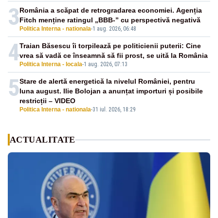
3
România a scăpat de retrogradarea economiei. Agenția
Fitch menține ratingul „BBB-” cu perspectivă negativă
Politica Interna - nationala
-
1 aug. 2026, 06:48
4
Traian Băsescu îi torpilează pe politicienii puterii: Cine
vrea să vadă ce înseamnă să fii prost, se uită la România
Politica Interna - locala
-
1 aug. 2026, 07:13
5
Stare de alertă energetică la nivelul României, pentru
luna august. Ilie Bolojan a anunțat importuri și posibile
restricții – VIDEO
Politica Interna - nationala
-
31 iul. 2026, 18:29
ACTUALITATE