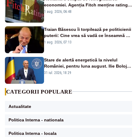
economiei. Agenția Fitch menține ratingul
„BBB-” cu perspectivă negativă
1 aug. 2026, 06:48
Traian Băsescu îi torpilează pe politicienii
puterii: Cine vrea să vadă ce înseamnă să
fii prost, se uită la România
1 aug. 2026, 07:13
Stare de alertă energetică la nivelul
României, pentru luna august. Ilie Bolojan
a anunțat importuri și posibile restricții –
31 iul. 2026, 18:29
VIDEO
CATEGORII POPULARE
Actualitate
Politica Interna - nationala
Politica Interna - locala