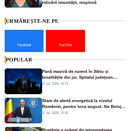
ridicării imunității, respinsă
URMĂREȘTE-NE PE
Facebook
YouTube
POPULAR
Pană masivă de curent în Sibiu și
localitățile din jur. Spitalul județean,
semafoarele, rețelele de telefonie, grav
31 iul. 2026, 18:33
afectate
Stare de alertă energetică la nivelul
României, pentru luna august. Ilie Bolojan
a anunțat importuri și posibile restricții –
31 iul. 2026, 19:43
VIDEO
România a scăpat de retrogradarea