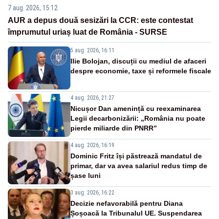
7 aug. 2026, 15:12
AUR a depus două sesizări la CCR: este contestat
împrumutul uriaș luat de România - SURSE
5 aug. 2026, 16:11
Ilie Bolojan, discuții cu mediul de afaceri
despre economie, taxe și reformele fiscale
4 aug. 2026, 21:27
Nicușor Dan amenință cu reexaminarea
Legii decarbonizării: „România nu poate
pierde miliarde din PNRR”
4 aug. 2026, 16:19
Dominic Fritz își păstrează mandatul de
primar, dar va avea salariul redus timp de
șase luni
3 aug. 2026, 16:22
Decizie nefavorabilă pentru Diana
Șoșoacă la Tribunalul UE. Suspendarea