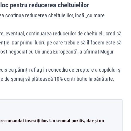
loc pentru reducerea cheltuielilor
a continua reducerea cheltuielilor, însă „cu mare
e, eventual, continuarea reducerilor de cheltuieli, cred că
enţie. Dar primul lucru pe care trebuie să îl facem este să
fost negociat cu Uniunea Europeană”, a afirmat Mugur
is ca părinții aflați în concediu de creștere a copilului și
e de șomaj să plătească 10% contribuție la sănătate,
recomandat investițiilor. Un semnal pozitiv, dar și un