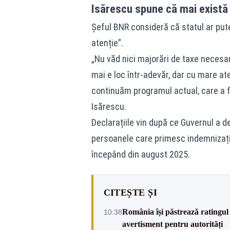
Isărescu spune că mai există 
Șeful BNR consideră că statul ar pute
atenție”.
„Nu văd nici majorări de taxe necesar
mai e loc într-adevăr, dar cu mare at
continuăm programul actual, care a 
Isărescu.
Declarațiile vin după ce Guvernul a dec
persoanele care primesc indemnizați
începând din august 2025.
CITEȘTE ȘI
România își păstrează ratingul 
10:38
avertisment pentru autorități