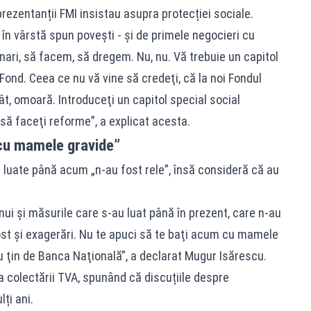
prezentanții FMI insistau asupra protecției sociale.
în vârstă spun poveşti - şi de primele negocieri cu
nari, să facem, să dregem. Nu, nu. Vă trebuie un capitol
 Fond. Ceea ce nu vă vine să credeţi, că la noi Fondul
ât, omoară. Introduceţi un capitol special social
 să faceţi reforme”, a explicat acesta.
 cu mamele gravide”
luate până acum „n-au fost rele”, însă consideră că au
ui şi măsurile care s-au luat până în prezent, care n-au
fost şi exagerări. Nu te apuci să te baţi acum cu mamele
e nu ţin de Banca Naţională”, a declarat Mugur Isărescu.
a colectării TVA, spunând că discuțiile despre
ți ani.