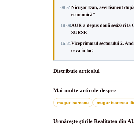
Nicușor Dan, avertisment după 
08:51
economică”
AUR a depus două sesizări la 
18:09
SURSE
Viceprimarul sectorului 2, An
15:31
ceva în loc!
Distribuie articolul
Mai multe articole despre
mugur isarescu
mugur isarescu ili
Urmărește știrile Realitatea din A