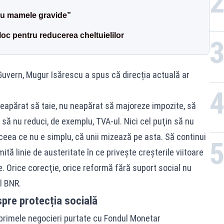
 cu mamele gravide”
oc pentru reducerea cheltuielilor
l Guvern, Mugur Isărescu a spus că direcția actuală ar
neapărat să taie, nu neapărat să majoreze impozite, să
să nu reduci, de exemplu, TVA-ul. Nici cel puţin să nu
 ceea ce nu e simplu, că unii mizează pe asta. Să continui
tă linie de austeritate în ce priveşte creşterile viitoare
e. Orice corecţie, orice reformă fără suport social nu
l BNR.
pre protecția socială
primele negocieri purtate cu Fondul Monetar