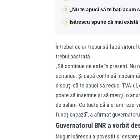
„Nu te apuci să te baţi acum
2
Isărescu spune că mai există l
3
Întrebat ce ar trebui să facă viitoru
trebui păstrată.
„Să continue ce este în prezent. Nu 
continue. Şi dacă continuă înseamnă 
discuţi că te apuci să reduci TVA-ul,
poate să însemne şi să menţii o anumi
de salarii. Cu toate că aici am rezerv
funcţionează”, a afirmat guvernatoru
Guvernatorul BNR a vorbit des
Mugur Isărescu a povestit și despre 