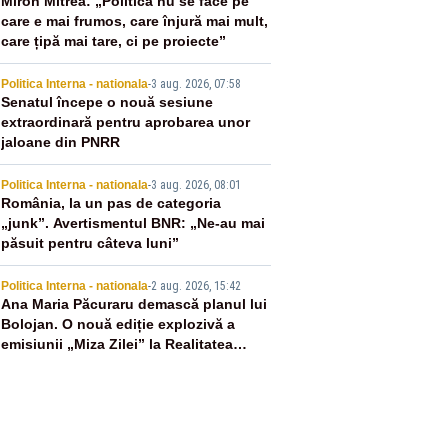
2
Miron Mitrea: „Politica nu se face pe
care e mai frumos, care înjură mai mult,
care țipă mai tare, ci pe proiecte”
3
Politica Interna - nationala
-
3 aug. 2026, 07:58
Senatul începe o nouă sesiune
extraordinară pentru aprobarea unor
jaloane din PNRR
4
Politica Interna - nationala
-
3 aug. 2026, 08:01
România, la un pas de categoria
„junk”. Avertismentul BNR: „Ne-au mai
păsuit pentru câteva luni”
5
Politica Interna - nationala
-
2 aug. 2026, 15:42
Ana Maria Păcuraru demască planul lui
Bolojan. O nouă ediție explozivă a
emisiunii „Miza Zilei” la Realitatea
PLUS