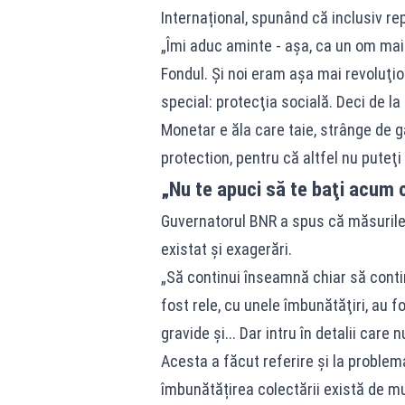
Internațional, spunând că inclusiv re
„Îmi aduc aminte - aşa, ca un om mai 
Fondul. Şi noi eram aşa mai revoluţio
special: protecţia socială. Deci de la
Monetar e ăla care taie, strânge de g
protection, pentru că altfel nu puteţi
„Nu te apuci să te baţi acum
Guvernatorul BNR a spus că măsurile 
existat și exagerări.
„Să continui înseamnă chiar să contin
fost rele, cu unele îmbunătăţiri, au 
gravide şi... Dar intru în detalii car
Acesta a făcut referire și la problem
îmbunătățirea colectării există de mul