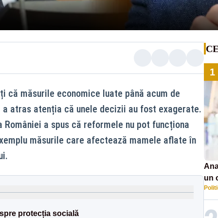
CE
1
ți că măsurile economice luate până acum de
 a atras atenția că unele decizii au fost exagerate.
a României a spus că reformele nu pot funcționa
a exemplu măsurile care afectează mamele aflate în
i.
Ana
un 
Polit
por
pre protecția socială