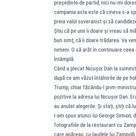
președinte de partid, nici nu-mi dores
campania asta este că cineva s-a sp
preia valul suveranist și să candidez
Știu că pe unii îi doare și vreau să m
bun simț, că îi doare trădarea. Va ve
nimeni. O să arăt în continuare ceea 
întâmplă.
Când a plecat Nicușor Dan la summit-
după ce am văzut întâlnirile de pe ho
Trump, chiar făcându-l prim-ministru,
pozitive la adresa lui Nicușor Dan. Er
au anulat alegerile. Și stați, știți că 
I-am spus atunci lui George Simion, d
fotografiile de la restaurant cu Zamp
care apăreau, cu laudele lui Zampolli 