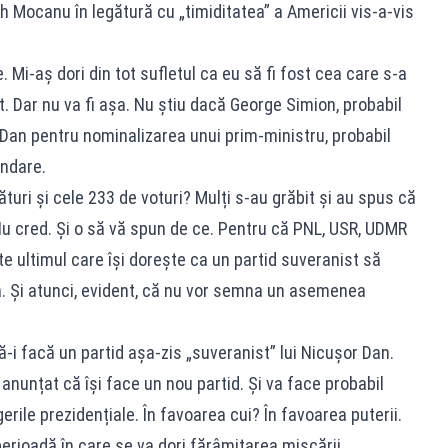
ch Mocanu în legătură cu „timiditatea” a Americii vis-a-vis
e. Mi-aș dori din tot sufletul ca eu să fi fost cea care s-a
it. Dar nu va fi așa. Nu știu dacă George Simion, probabil
 Dan pentru nominalizarea unui prim-ministru, probabil
ndare.
turi și cele 233 de voturi? Mulți s-au grăbit și au spus că
u cred. Și o să vă spun de ce. Pentru că PNL, USR, UDMR
te ultimul care își dorește ca un partid suveranist să
. Și atunci, evident, că nu vor semna un asemenea
-i facă un partid așa-zis „suveranist” lui Nicușor Dan.
anunțat că își face un nou partid. Și va face probabil
gerile prezidențiale. În favoarea cui? În favoarea puterii.
rioadă în care se va dori fărâmițarea mișcării