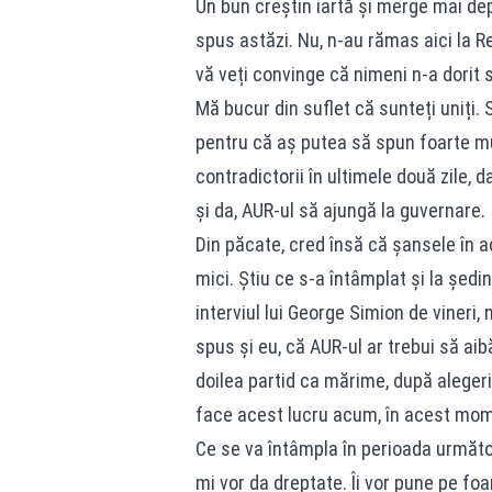
Un bun creștin iartă și merge mai dep
spus astăzi. Nu, n-au rămas aici la Rea
vă veți convinge că nimeni n-a dorit s
Mă bucur din suflet că sunteți uniți. 
pentru că aș putea să spun foarte mul
contradictorii în ultimele două zile, 
și da, AUR-ul să ajungă la guvernare.
Din păcate, cred însă că șansele în a
mici. Știu ce s-a întâmplat și la șed
interviul lui George Simion de vineri
spus și eu, că AUR-ul ar trebui să aibă
doilea partid ca mărime, după alegeri
face acest lucru acum, în acest mom
Ce se va întâmpla în perioada următoar
mi vor da dreptate. Îi vor pune pe foar