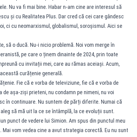
le. Nu va fi mai bine. Habar n-am cine are interesul să
scu și cu Realitatea Plus. Dar cred că cei care gândesc
noi, ci cu neomarxismul, globalismul, soroșismul. Aici se
te, să o ducă. Nu-i nicio problemă. Noi vom merge în
veranistă, pe care o ținem dinainte de 2024, prin toate
mpreună cu invitații mei, care au rămas aceiași. Acum,
 această curățenie generală.
rățenie. Fie că e vorba de televiziune, fie că e vorba de
ba de așa-ziși prieteni, nu condamn pe nimeni, nu voi
esc în continuare. Nu suntem de părți diferite. Numai că
aleg să mă uit la ce se întâmplă, la ce evoluții sunt.
ciun punct de vedere lui Simion. Am spus din punctul meu
ă. Mai vom vedea cine a avut strategia corectă. Eu nu sunt