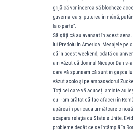
grijă că vor încerca să blocheze acce
guvernarea și puterea în mână, putân
la o parte”.
Să știți că au avansat în acest sens.
lui Predoiu în America. Mesajele pe c
că în acest weekend, odată cu aniver
am văzut că domnul Nicușor Dan s-a 
care vă spuneam că sunt în gașca lui 
văzut acolo și pe ambasadorul Zuck
Toți cei care vă aduceți aminte au ieș
eu i-am arătat că fac afaceri în Româ
apărea în perioada următoare o nouă 
acapara relația cu Statele Unite. Evid
probleme decât ce se întâmplă în Rom