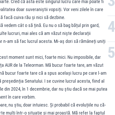
arte. Cred că asta este singurul lucru care mai poate fi
litatea doar suveraniștii vopsiți. Vor veni zilele în care
ă facă cuiva rău și nici să dezbine.
Să vedem cât o să țină. Eu nu o să bag bățul prin gard,
te lucruri, mai ales că am văzut niște declarații
dar n-am să fac lucrul acesta. Mi-aș dori să rămâneți uniți
cest moment sunt mici, foarte mici. Nu imposibile, dar
ința AUR de la Teleorman. Mă bucur foarte tare, am văzut
, mă bucur foarte tare că a spus același lucru pe care l-am
 președinția Senatului. I se cuvine lucrul acesta, fiind al
le din 2024, în 1 decembrie, dar nu știu dacă se mai putea
ent în care vorbim.
e, nu știu, doar intuiesc. Și probabil că evoluțiile nu că-
te mulți într-o situație și mai proastă. Mă refer la faptul