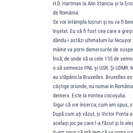
H.D. Hartman la Alin Stanciu și la Eri
de România.
Se vor întâmpla lucruri și nu va fi bin
înșelat. Eu să fi fost cea care a greș
dându-i astăzi ultimatum lui Nicușor
mâine va porni demersurile de suspe
Însă, de unde să ia cele 155 de semnă
o să semneze PNL și USR. Și UDMR. N
au stăpânii la Bruxelles. Bruxelles es
câștige oriunde, nu numai în România
demers. Este la mintea cocoșului.
Sigur că vor încerca, cum am spus, să
După cum ați văzut, și Victor Ponta a 
același joc pe care l-a făcut și la ale
V-am spus că mă tem că va urma o pe