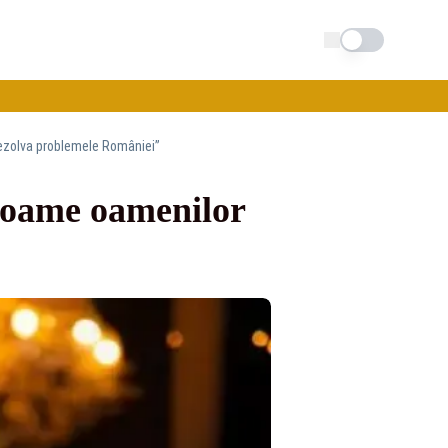
Schimba tema
rezolva problemele României”
 foame oamenilor