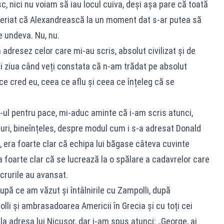
c, nici nu voiam să iau locul cuiva, deși așa pare că toată
eriat că Alexandrească la un moment dat s-ar putea să
e undeva. Nu, nu.
ă adresez celor care mi-au scris, absolut civilizat și de
ni ziua când veți constata că n-am trădat pe absolut
ce cred eu, ceea ce aflu și ceea ce înțeleg că se
ul pentru pace, mi-aduc aminte că i-am scris atunci,
luri, bineînțeles, despre modul cum i s-a adresat Donald
 era foarte clar că echipa lui băgase câteva cuvinte
a foarte clar că se lucrează la o spălare a cadavrelor care
lucrurile au avansat.
upă ce am văzut și întâlnirile cu Zampolli, după
olli și ambrasadoarea Americii în Grecia și cu toți cei
la adresa lui Nicușor, dar i-am spus atunci: „George, ai