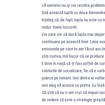
că oamenii nu-și vor rezolva probleme
țină această luptă cu Anca Alexandre
înțeleg că, de fapt, lupta nu este cu 
reduc toate lucrurile.
Cei care vor să ducă lupta mai depar
continuare pe această linie. Linia su
emisiunile pe care le-am făcut aici î
știți cumva, mă bucur că se produce
E bine în viață să-ți faci astfel de cu
conturile de socializare, fie că e vor
judeca pe nimeni. Unii dintre ei vorb
unii aleg să arunce cu piatra. Eu însă 
Să știți că eu n-am vrut să impun ni
de vedere că este o strategie greșit