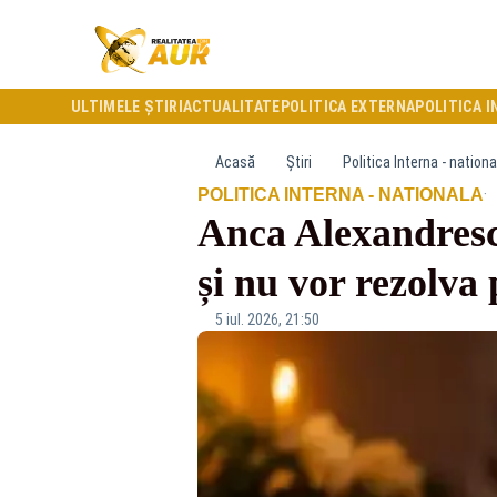
ULTIMELE ȘTIRI
ACTUALITATE
POLITICA EXTERNA
POLITICA I
Acasă
Știri
Politica Interna - nationa
·
POLITICA INTERNA - NATIONALA
Anca Alexandresc
și nu vor rezolv
5 iul. 2026, 21:50