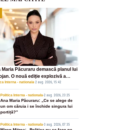
 Maria Păcuraru demască planul lui
ojan. O nouă ediție explozivă a
ica Interna - nationala
·
2 aug. 2026, 15:42
iunii „Miza Zilei” la Realitatea
US
2
Politica Interna - nationala
-
2 aug. 2026, 23:25
Ana Maria Păcuraru: „Ce se alege de
un om căruia i se închide singura lui
portiță?”
Politica Interna - nationala
-
3 aug. 2026, 07:35
Miron Mitrea: „Politica nu se face pe