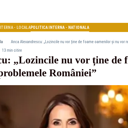
NTERNA - LOCALA
POLITICA INTERNA - NATIONALA
la
Anca Alexandrescu: „Lozincile nu vor ține de foame oamenilor și nu vor 
13 min citire
u: „Lozincile nu vor ține de
a problemele României”