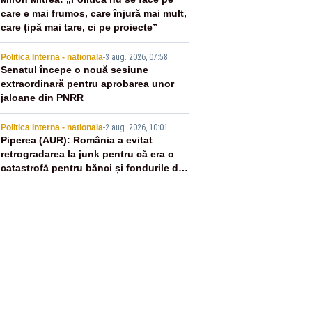
3
care e mai frumos, care înjură mai mult,
care țipă mai tare, ci pe proiecte”
4
Politica Interna - nationala
-
3 aug. 2026, 07:58
Senatul începe o nouă sesiune
extraordinară pentru aprobarea unor
jaloane din PNRR
5
Politica Interna - nationala
-
2 aug. 2026, 10:01
Piperea (AUR): România a evitat
retrogradarea la junk pentru că era o
catastrofă pentru bănci și fondurile de
pensii