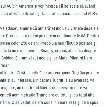
sul AUR în America și vor încerca să se spele ei, având
d să oferă contracte și facilități economice, dând AUR-ul
 Vă aduceți aminte că am arătat inclusiv vizitele dese ale
are Predoiu le-a dat și pe care în continuare le dă. Pentru
sarea celor 250 de ani, Predoiu a mai făcut o postare și
dus la un eveniment la Snagov, organizat de ăia despre
Coldea. Și l-am văzut acolo și pe Matei Păun, și l-am
erman.
it în stradă să-i susțină pe pro-europeni. Toți ăia pe care
nia și au interese. Din păcate, lucrurile au avansat. Va
mișcare, un nou trend liberal-conservator care va
ent că administrația Trump are cu totul și cu totul alte
ânia. O să vedeți că am scos în seara asta și ce a spus