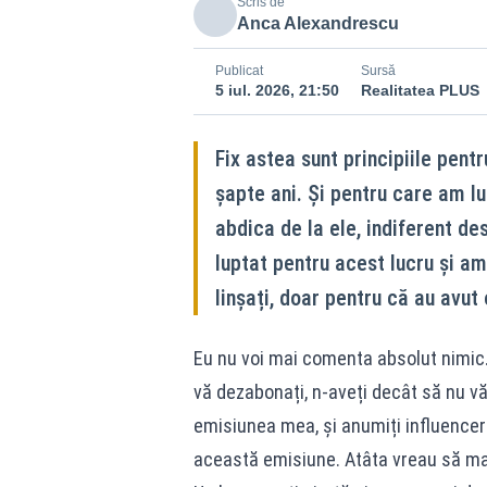
Scris de
Anca Alexandrescu
Publicat
Sursă
5 iul. 2026, 21:50
Realitatea PLUS
Fix astea sunt principiile pentru
șapte ani. Și pentru care am lupt
abdica de la ele, indiferent d
luptat pentru acest lucru și am 
linșați, doar pentru că au avut
Eu nu voi mai comenta absolut nimic. 
vă dezabonați, n-aveți decât să nu vă
emisiunea mea, și anumiți influenceri 
această emisiune. Atâta vreau să ma