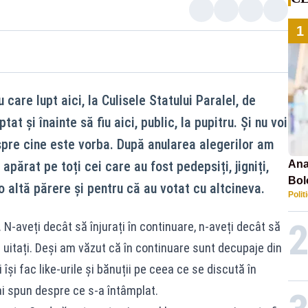
1
 care lupt aici, la Culisele Statului Paralel, de
at și înainte să fiu aici, public, la pupitru. Și nu voi
espre cine este vorba. După anularea alegerilor am
apărat pe toți cei care au fost pedepsiți, jigniți,
Ana
Bol
 o altă părere și pentru că au votat cu altcineva.
Polit
emis
PL
N-aveți decât să înjurați în continuare, n-aveți decât să
 uitați. Deși am văzut că în continuare sunt decupaje din
își fac like-urile și bănuții pe ceea ce se discută în
i spun despre ce s-a întâmplat.