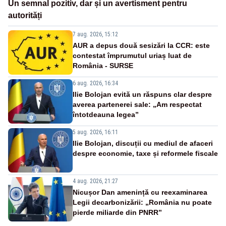
Un semnal pozitiv, dar și un avertisment pentru
autorități
7 aug. 2026, 15:12
AUR a depus două sesizări la CCR: este
contestat împrumutul uriaș luat de
România - SURSE
6 aug. 2026, 16:34
Ilie Bolojan evită un răspuns clar despre
averea partenerei sale: „Am respectat
întotdeauna legea”
5 aug. 2026, 16:11
Ilie Bolojan, discuții cu mediul de afaceri
despre economie, taxe și reformele fiscale
4 aug. 2026, 21:27
Nicușor Dan amenință cu reexaminarea
Legii decarbonizării: „România nu poate
pierde miliarde din PNRR”