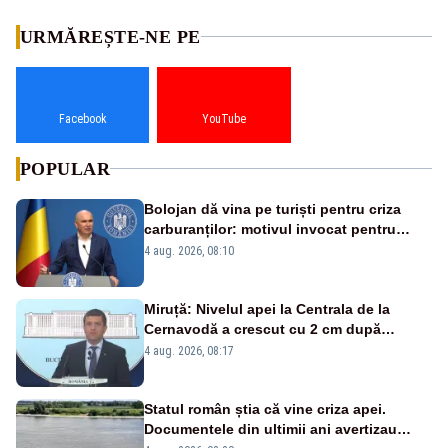
URMĂREȘTE-NE PE
Facebook
YouTube
POPULAR
Bolojan dă vina pe turiști pentru criza
carburanților: motivul invocat pentru
scumpirile de la pompă
4 aug. 2026, 08:10
Miruță: Nivelul apei la Centrala de la
Cernavodă a crescut cu 2 cm după
intervenția de pe Brațul Bala
4 aug. 2026, 08:17
Statul român știa că vine criza apei.
Documentele din ultimii ani avertizau