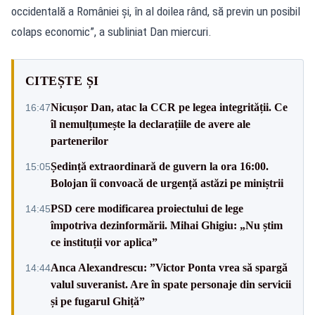
occidentală a României și, în al doilea rând, să previn un posibil
colaps economic”, a subliniat Dan miercuri.
CITEȘTE ȘI
Nicușor Dan, atac la CCR pe legea integrității. Ce
16:47
îl nemulțumește la declarațiile de avere ale
partenerilor
Ședință extraordinară de guvern la ora 16:00.
15:05
Bolojan îi convoacă de urgență astăzi pe miniștrii
PSD cere modificarea proiectului de lege
14:45
împotriva dezinformării. Mihai Ghigiu: „Nu știm
ce instituții vor aplica”
Anca Alexandrescu: ”Victor Ponta vrea să spargă
14:44
valul suveranist. Are în spate personaje din servicii
și pe fugarul Ghiță”