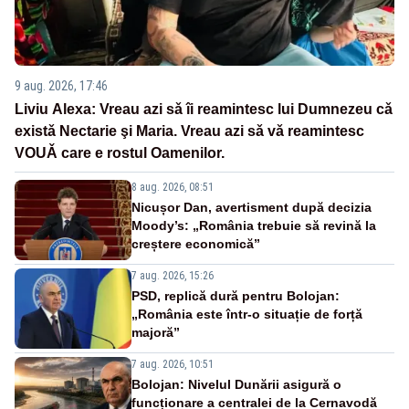
9 aug. 2026, 17:46
Liviu Alexa: Vreau azi sǎ îi reamintesc lui Dumnezeu cǎ
existǎ Nectarie şi Maria. Vreau azi sǎ vǎ reamintesc
VOUǍ care e rostul Oamenilor.
8 aug. 2026, 08:51
Nicușor Dan, avertisment după decizia
Moody’s: „România trebuie să revină la
creștere economică”
7 aug. 2026, 15:26
PSD, replică dură pentru Bolojan:
„România este într-o situație de forță
majoră”
7 aug. 2026, 10:51
Bolojan: Nivelul Dunării asigură o
funcționare a centralei de la Cernavodă