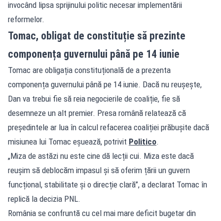
invocând lipsa sprijinului politic necesar implementării
reformelor.
Tomac, obligat de constituție să prezinte
componența guvernului până pe 14 iunie
Tomac are obligația constituțională de a prezenta
componența guvernului până pe 14 iunie. Dacă nu reușește,
Dan va trebui fie să reia negocierile de coaliție, fie să
desemneze un alt premier. Presa română relatează că
președintele ar lua în calcul refacerea coaliției prăbușite dacă
misiunea lui Tomac eșuează, potrivit
Politico
.
„Miza de astăzi nu este cine dă lecții cui. Miza este dacă
reușim să deblocăm impasul și să oferim țării un guvern
funcțional, stabilitate și o direcție clară”, a declarat Tomac în
replică la decizia PNL.
România se confruntă cu cel mai mare deficit bugetar din