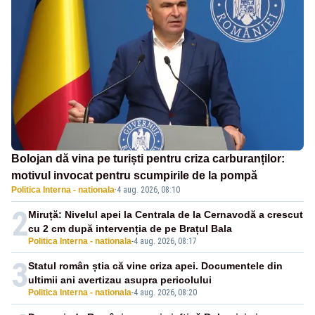
Bolojan dă vina pe turiști pentru criza carburanților:
motivul invocat pentru scumpirile de la pompă
Politica Interna - nationala
·
4 aug. 2026, 08:10
2
Miruță: Nivelul apei la Centrala de la Cernavodă a crescut
cu 2 cm după intervenția de pe Brațul Bala
Politica Interna - nationala
-
4 aug. 2026, 08:17
3
Statul român știa că vine criza apei. Documentele din
ultimii ani avertizau asupra pericolului
Politica Interna - nationala
-
4 aug. 2026, 08:20