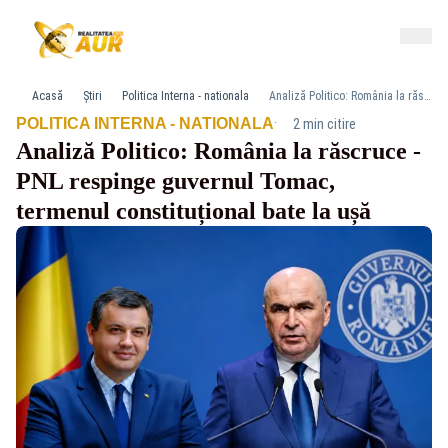
Acasă
Știri
Politica Interna - nationala
Analiză Politico: România la răscruce - PNL respinge guvernul Tomac, termenul constituțional bate la ușă
·
POLITICA INTERNA - NATIONALA
2 min citire
Analiză Politico: România la răscruce -
PNL respinge guvernul Tomac,
termenul constituțional bate la ușă