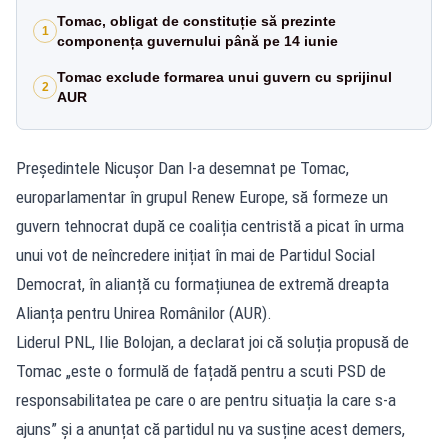
Tomac, obligat de constituție să prezinte
1
componența guvernului până pe 14 iunie
Tomac exclude formarea unui guvern cu sprijinul
2
AUR
Președintele Nicușor Dan l-a desemnat pe Tomac,
europarlamentar în grupul Renew Europe, să formeze un
guvern tehnocrat după ce coaliția centristă a picat în urma
unui vot de neîncredere inițiat în mai de Partidul Social
Democrat, în alianță cu formațiunea de extremă dreapta
Alianța pentru Unirea Românilor (AUR).
Liderul PNL, Ilie Bolojan, a declarat joi că soluția propusă de
Tomac „este o formulă de fațadă pentru a scuti PSD de
responsabilitatea pe care o are pentru situația la care s-a
ajuns” și a anunțat că partidul nu va susține acest demers,