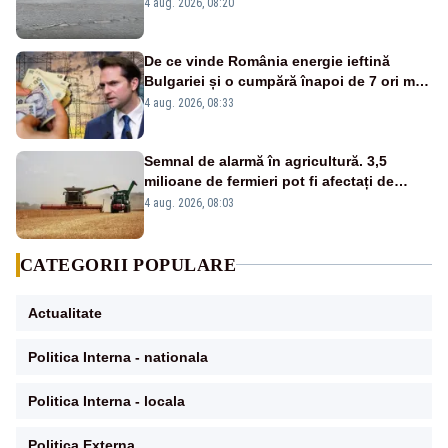
asupra pericolului
4 aug. 2026, 08:20
De ce vinde România energie ieftină
Bulgariei și o cumpără înapoi de 7 ori mai
scump? Explicațiile unui fost ministru
4 aug. 2026, 08:33
Semnal de alarmă în agricultură. 3,5
milioane de fermieri pot fi afectați de
strategia pentru conservarea
4 aug. 2026, 08:03
biodiversității
CATEGORII POPULARE
Actualitate
Politica Interna - nationala
Politica Interna - locala
Politica Externa