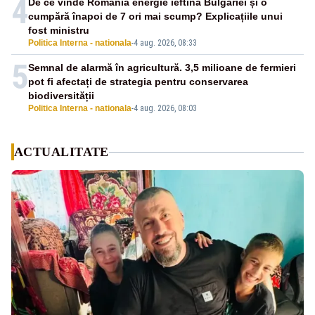
4
De ce vinde România energie ieftină Bulgariei și o
cumpără înapoi de 7 ori mai scump? Explicațiile unui
fost ministru
Politica Interna - nationala
-
4 aug. 2026, 08:33
5
Semnal de alarmă în agricultură. 3,5 milioane de fermieri
pot fi afectați de strategia pentru conservarea
biodiversității
Politica Interna - nationala
-
4 aug. 2026, 08:03
ACTUALITATE