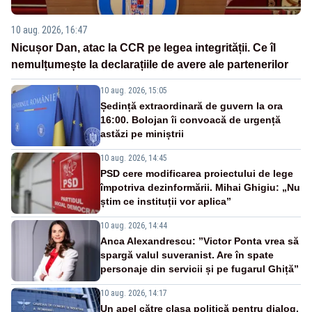
10 aug. 2026, 16:47
Nicușor Dan, atac la CCR pe legea integrității. Ce îl
nemulțumește la declarațiile de avere ale partenerilor
10 aug. 2026, 15:05
Ședință extraordinară de guvern la ora
16:00. Bolojan îi convoacă de urgență
astăzi pe miniștrii
10 aug. 2026, 14:45
PSD cere modificarea proiectului de lege
împotriva dezinformării. Mihai Ghigiu: „Nu
știm ce instituții vor aplica”
10 aug. 2026, 14:44
Anca Alexandrescu: ”Victor Ponta vrea să
spargă valul suveranist. Are în spate
personaje din servicii și pe fugarul Ghiță”
10 aug. 2026, 14:17
Un apel către clasa politică pentru dialog,