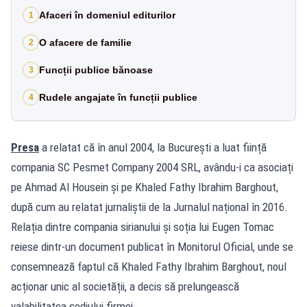
Afaceri în domeniul editurilor
1
O afacere de familie
2
Funcții publice bănoase
3
Rudele angajate în funcții publice
4
Presa
a relatat că în anul 2004, la București a luat ființă
compania SC Pesmet Company 2004 SRL, avându-i ca asociați
pe Ahmad Al Housein și pe Khaled Fathy Ibrahim Barghout,
după cum au relatat jurnaliștii de la Jurnalul național în 2016.
Relația dintre compania sirianului și soția lui Eugen Tomac
reiese dintr-un document publicat în Monitorul Oficial, unde se
consemnează faptul că Khaled Fathy Ibrahim Barghout, noul
acționar unic al societății, a decis să prelungească
valabilitatea sediului firmei.