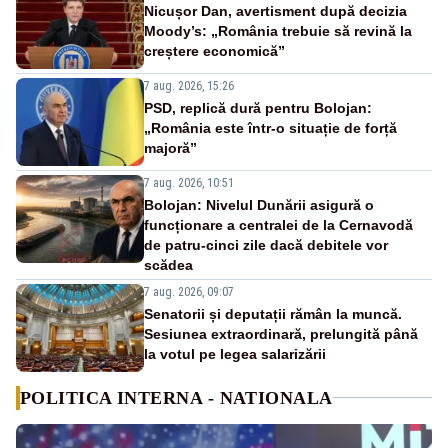
Nicușor Dan, avertisment după decizia
Moody’s: „România trebuie să revină la
creștere economică”
7 aug. 2026, 15:26
PSD, replică dură pentru Bolojan:
„România este într-o situație de forță
majoră”
7 aug. 2026, 10:51
Bolojan: Nivelul Dunării asigură o
funcționare a centralei de la Cernavodă
de patru-cinci zile dacă debitele vor
scădea
7 aug. 2026, 09:07
Senatorii și deputații rămân la muncă.
Sesiunea extraordinară, prelungită până
la votul pe legea salarizării
POLITICA INTERNA - NATIONALA