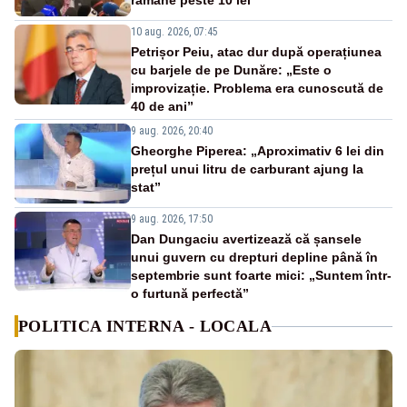
rămâne peste 10 lei”
10 aug. 2026, 07:45
Petrișor Peiu, atac dur după operațiunea
cu barjele de pe Dunăre: „Este o
improvizație. Problema era cunoscută de
40 de ani”
9 aug. 2026, 20:40
Gheorghe Piperea: „Aproximativ 6 lei din
prețul unui litru de carburant ajung la
stat”
9 aug. 2026, 17:50
Dan Dungaciu avertizează că șansele
unui guvern cu drepturi depline până în
septembrie sunt foarte mici: „Suntem într-
o furtună perfectă”
POLITICA INTERNA - LOCALA