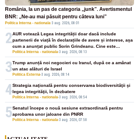
România, la un pas de categoria „junk”. Avertismentul
BNR: „Ne-au mai păsuit pentru câteva luni”
Politica Interna - nationala
·
3 aug. 2026, 08:01
2
AUR votează Legea integrității doar dacă include
partenerii de viață în declarațiile de avere și interese, așa
cum a anunțat public Sorin Grindeanu. Cine este
Politica Interna - nationala
-
3 aug. 2026, 08:13
incompatibil sau în conflict de interese trebuie să plece
din funcție: fără excepții!
3
Trump anunță noi negocieri cu Iranul, după ce a amânat
un atac alături de Israel
Politica Externa
-
3 aug. 2026, 08:14
4
Strategia naţională pentru conservarea biodiversităţii și
legea integrităţii, în dezbatere
Politica Interna - nationala
-
3 aug. 2026, 08:54
5
Senatul începe o nouă sesiune extraordinară pentru
aprobarea unor jaloane din PNRR
Politica Interna - nationala
-
3 aug. 2026, 07:58