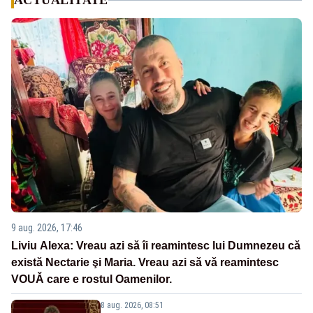
ACTUALITATE
9 aug. 2026, 17:46
Liviu Alexa: Vreau azi sǎ îi reamintesc lui Dumnezeu cǎ
existǎ Nectarie şi Maria. Vreau azi sǎ vǎ reamintesc
VOUǍ care e rostul Oamenilor.
8 aug. 2026, 08:51