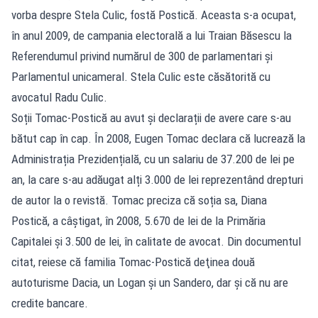
vorba despre Stela Culic, fostă Postică. Aceasta s-a ocupat,
în anul 2009, de campania electorală a lui Traian Băsescu la
Referendumul privind numărul de 300 de parlamentari și
Parlamentul unicameral. Stela Culic este căsătorită cu
avocatul Radu Culic.
Soții Tomac-Postică au avut și declarații de avere care s-au
bătut cap în cap. În 2008, Eugen Tomac declara că lucrează la
Administrația Prezidențială, cu un salariu de 37.200 de lei pe
an, la care s-au adăugat alți 3.000 de lei reprezentând drepturi
de autor la o revistă. Tomac preciza că soția sa, Diana
Postică, a câștigat, în 2008, 5.670 de lei de la Primăria
Capitalei și 3.500 de lei, în calitate de avocat. Din documentul
citat, reiese că familia Tomac-Postică deţinea două
autoturisme Dacia, un Logan și un Sandero, dar și că nu are
credite bancare.