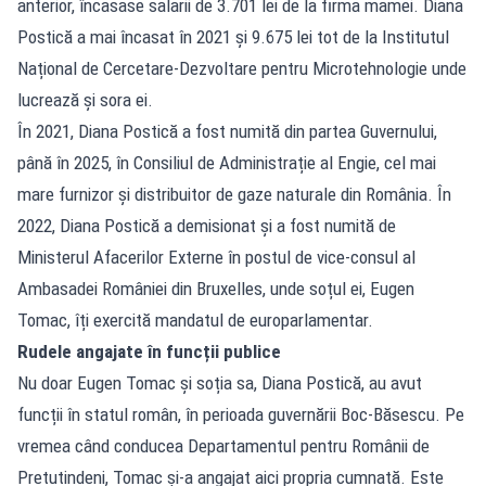
anterior, încasase salarii de 3.701 lei de la firma mamei. Diana
Postică a mai încasat în 2021 și 9.675 lei tot de la Institutul
Național de Cercetare-Dezvoltare pentru Microtehnologie unde
lucrează și sora ei.
În 2021, Diana Postică a fost numită din partea Guvernului,
până în 2025, în Consiliul de Administrație al Engie, cel mai
mare furnizor și distribuitor de gaze naturale din România. În
2022, Diana Postică a demisionat și a fost numită de
Ministerul Afacerilor Externe în postul de vice-consul al
Ambasadei României din Bruxelles, unde soțul ei, Eugen
Tomac, îți exercită mandatul de europarlamentar.
Rudele angajate în funcții publice
Nu doar Eugen Tomac și soția sa, Diana Postică, au avut
funcții în statul român, în perioada guvernării Boc-Băsescu. Pe
vremea când conducea Departamentul pentru Românii de
Pretutindeni, Tomac și-a angajat aici propria cumnată. Este