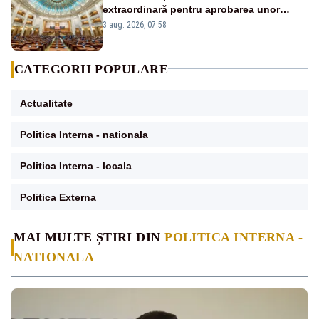
extraordinară pentru aprobarea unor
jaloane din PNRR
3 aug. 2026, 07:58
CATEGORII POPULARE
Actualitate
Politica Interna - nationala
Politica Interna - locala
Politica Externa
MAI MULTE ȘTIRI DIN
POLITICA INTERNA -
NATIONALA