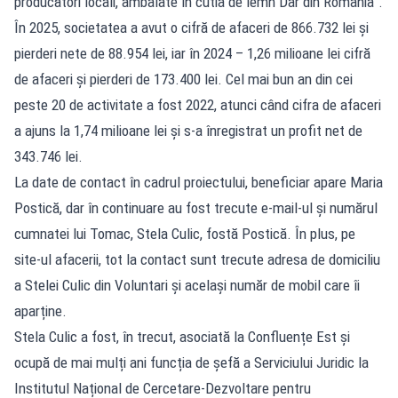
producători locali, ambalate în cutia de lemn Dar din România”.
În 2025, societatea a avut o cifră de afaceri de 866.732 lei și
pierderi nete de 88.954 lei, iar în 2024 – 1,26 milioane lei cifră
de afaceri și pierderi de 173.400 lei. Cel mai bun an din cei
peste 20 de activitate a fost 2022, atunci când cifra de afaceri
a ajuns la 1,74 milioane lei și s-a înregistrat un profit net de
343.746 lei.
La date de contact în cadrul proiectului, beneficiar apare Maria
Postică, dar în continuare au fost trecute e-mail-ul și numărul
cumnatei lui Tomac, Stela Culic, fostă Postică. În plus, pe
site-ul afacerii, tot la contact sunt trecute adresa de domiciliu
a Stelei Culic din Voluntari și același număr de mobil care îi
aparține.
Stela Culic a fost, în trecut, asociată la Confluențe Est și
ocupă de mai mulți ani funcția de șefă a Serviciului Juridic la
Institutul Național de Cercetare-Dezvoltare pentru