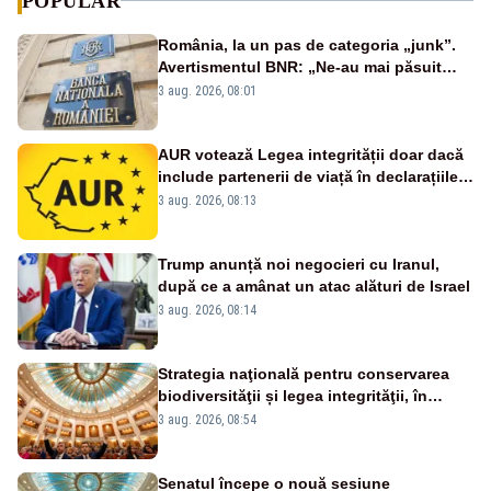
POPULAR
România, la un pas de categoria „junk”.
Avertismentul BNR: „Ne-au mai păsuit
pentru câteva luni”
3 aug. 2026, 08:01
AUR votează Legea integrității doar dacă
include partenerii de viață în declarațiile
de avere și interese, așa cum a anunțat
3 aug. 2026, 08:13
public Sorin Grindeanu. Cine este
incompatibil sau în conflict de interese
trebuie să plece din funcție: fără excepții!
Trump anunță noi negocieri cu Iranul,
după ce a amânat un atac alături de Israel
3 aug. 2026, 08:14
Strategia naţională pentru conservarea
biodiversităţii și legea integrităţii, în
dezbatere
3 aug. 2026, 08:54
Senatul începe o nouă sesiune