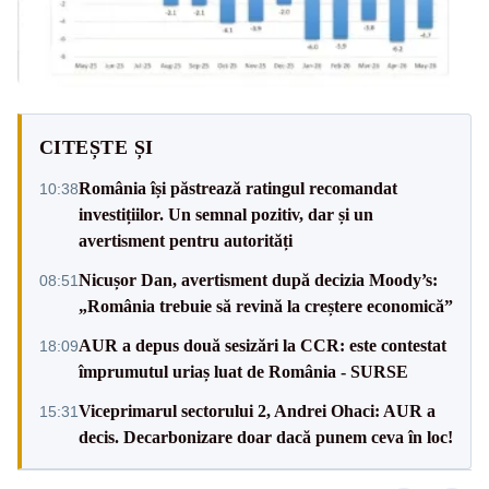
CITEȘTE ȘI
România își păstrează ratingul recomandat
10:38
investițiilor. Un semnal pozitiv, dar și un
avertisment pentru autorități
Nicușor Dan, avertisment după decizia Moody’s:
08:51
„România trebuie să revină la creștere economică”
AUR a depus două sesizări la CCR: este contestat
18:09
împrumutul uriaș luat de România - SURSE
Viceprimarul sectorului 2, Andrei Ohaci: AUR a
15:31
decis. Decarbonizare doar dacă punem ceva în loc!