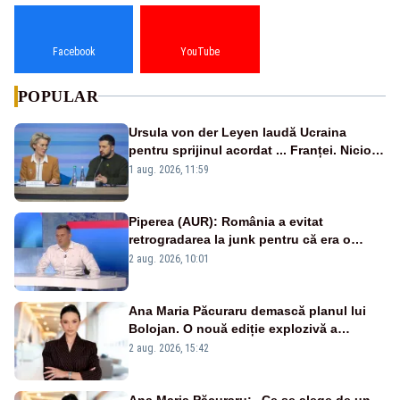
Facebook
YouTube
POPULAR
Ursula von der Leyen laudă Ucraina
pentru sprijinul acordat ... Franței. Nicio
reacție privind ajutorul energetic promis
1 aug. 2026, 11:59
României
Piperea (AUR): România a evitat
retrogradarea la junk pentru că era o
catastrofă pentru bănci și fondurile de
2 aug. 2026, 10:01
pensii
Ana Maria Păcuraru demască planul lui
Bolojan. O nouă ediție explozivă a
emisiunii „Miza Zilei” la Realitatea PLUS
2 aug. 2026, 15:42
Ana Maria Păcuraru: „Ce se alege de un