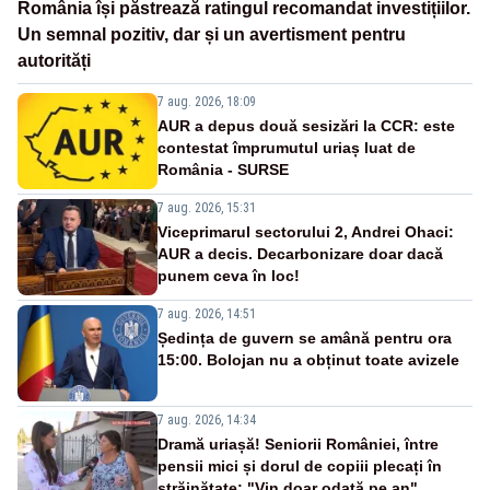
România își păstrează ratingul recomandat investițiilor.
Un semnal pozitiv, dar și un avertisment pentru
autorități
7 aug. 2026, 18:09
AUR a depus două sesizări la CCR: este
contestat împrumutul uriaș luat de
România - SURSE
7 aug. 2026, 15:31
Viceprimarul sectorului 2, Andrei Ohaci:
AUR a decis. Decarbonizare doar dacă
punem ceva în loc!
7 aug. 2026, 14:51
Ședința de guvern se amână pentru ora
15:00. Bolojan nu a obținut toate avizele
7 aug. 2026, 14:34
Dramă uriașă! Seniorii României, între
pensii mici și dorul de copiii plecați în
străinătate: "Vin doar odată pe an"