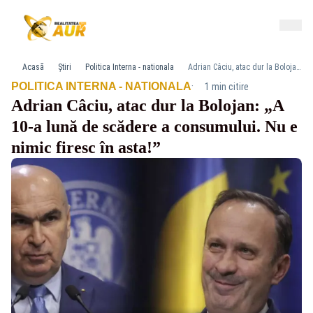
Acasă
Știri
Politica Interna - nationala
Adrian Câciu, atac dur la Bolojan: „A 10-a lună de scădere a consumului. Nu e nimic firesc în asta!”
·
POLITICA INTERNA - NATIONALA
1 min citire
Adrian Câciu, atac dur la Bolojan: „A
10-a lună de scădere a consumului. Nu e
nimic firesc în asta!”