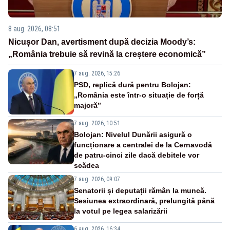
8 aug. 2026, 08:51
Nicușor Dan, avertisment după decizia Moody’s:
„România trebuie să revină la creștere economică”
7 aug. 2026, 15:26
PSD, replică dură pentru Bolojan:
„România este într-o situație de forță
majoră”
7 aug. 2026, 10:51
Bolojan: Nivelul Dunării asigură o
funcționare a centralei de la Cernavodă
de patru-cinci zile dacă debitele vor
scădea
7 aug. 2026, 09:07
Senatorii și deputații rămân la muncă.
Sesiunea extraordinară, prelungită până
la votul pe legea salarizării
6 aug. 2026, 16:34