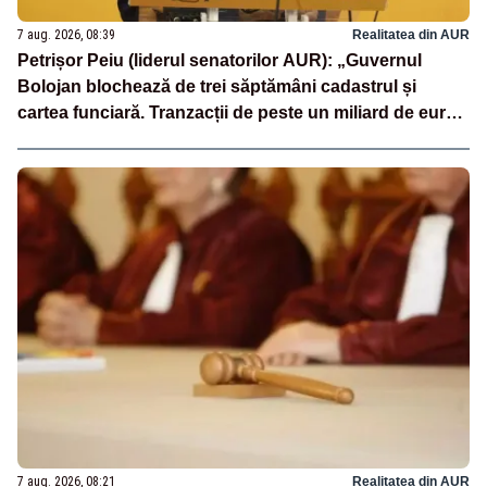
7 aug. 2026, 08:39
Realitatea din AUR
Petrișor Peiu (liderul senatorilor AUR): „Guvernul
Bolojan blochează de trei săptămâni cadastrul și
cartea funciară. Tranzacții de peste un miliard de euro
sunt paralizate, iar românii nu primesc nici măcar un
termen clar”
7 aug. 2026, 08:21
Realitatea din AUR