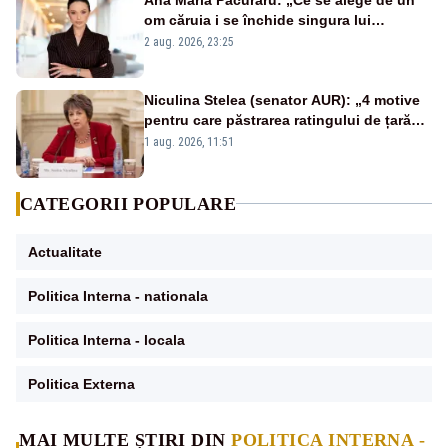
om căruia i se închide singura lui
portiță?”
2 aug. 2026, 23:25
Niculina Stelea (senator AUR): „4 motive
pentru care păstrarea ratingului de țară
nu este o reușită pentru Guvernul
1 aug. 2026, 11:51
Bolojan”
CATEGORII POPULARE
Actualitate
Politica Interna - nationala
Politica Interna - locala
Politica Externa
MAI MULTE ȘTIRI DIN
POLITICA INTERNA -