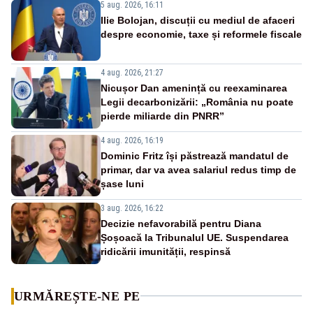
5 aug. 2026, 16:11
Ilie Bolojan, discuții cu mediul de afaceri
despre economie, taxe și reformele fiscale
4 aug. 2026, 21:27
Nicușor Dan amenință cu reexaminarea
Legii decarbonizării: „România nu poate
pierde miliarde din PNRR”
4 aug. 2026, 16:19
Dominic Fritz își păstrează mandatul de
primar, dar va avea salariul redus timp de
șase luni
3 aug. 2026, 16:22
Decizie nefavorabilă pentru Diana
Șoșoacă la Tribunalul UE. Suspendarea
ridicării imunității, respinsă
URMĂREȘTE-NE PE