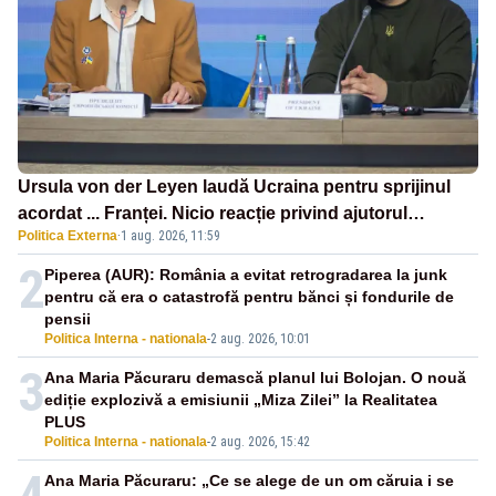
Ursula von der Leyen laudă Ucraina pentru sprijinul
acordat ... Franței. Nicio reacție privind ajutorul
Politica Externa
·
1 aug. 2026, 11:59
energetic promis României
2
Piperea (AUR): România a evitat retrogradarea la junk
pentru că era o catastrofă pentru bănci și fondurile de
pensii
Politica Interna - nationala
-
2 aug. 2026, 10:01
3
Ana Maria Păcuraru demască planul lui Bolojan. O nouă
ediție explozivă a emisiunii „Miza Zilei” la Realitatea
PLUS
Politica Interna - nationala
-
2 aug. 2026, 15:42
4
Ana Maria Păcuraru: „Ce se alege de un om căruia i se