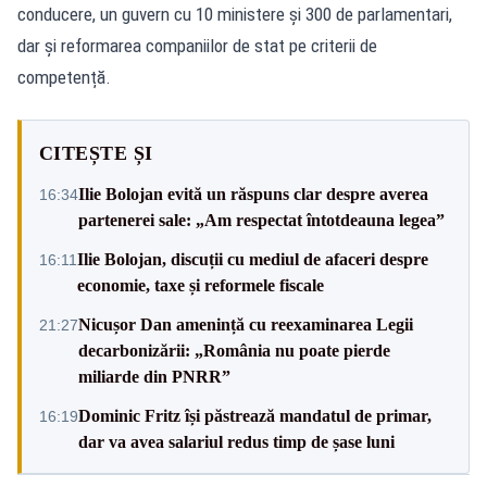
conducere, un guvern cu 10 ministere și 300 de parlamentari,
dar și reformarea companiilor de stat pe criterii de
competență.
CITEȘTE ȘI
Ilie Bolojan evită un răspuns clar despre averea
16:34
partenerei sale: „Am respectat întotdeauna legea”
Ilie Bolojan, discuții cu mediul de afaceri despre
16:11
economie, taxe și reformele fiscale
Nicușor Dan amenință cu reexaminarea Legii
21:27
decarbonizării: „România nu poate pierde
miliarde din PNRR”
Dominic Fritz își păstrează mandatul de primar,
16:19
dar va avea salariul redus timp de șase luni