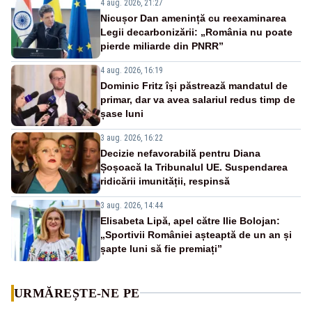
4 aug. 2026, 21:27
Nicușor Dan amenință cu reexaminarea
Legii decarbonizării: „România nu poate
pierde miliarde din PNRR”
4 aug. 2026, 16:19
Dominic Fritz își păstrează mandatul de
primar, dar va avea salariul redus timp de
șase luni
3 aug. 2026, 16:22
Decizie nefavorabilă pentru Diana
Șoșoacă la Tribunalul UE. Suspendarea
ridicării imunității, respinsă
3 aug. 2026, 14:44
Elisabeta Lipă, apel către Ilie Bolojan:
„Sportivii României așteaptă de un an și
șapte luni să fie premiați”
URMĂREȘTE-NE PE