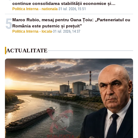
continue consolidarea stabilității economice și
Politica Interna - nationala
-
31 iul. 2026, 15:51
financiare
5
Marco Rubio, mesaj pentru Oana Țoiu: „Parteneriatul cu
România este puternic și prețuit”
Politica Interna - locala
-
31 iul. 2026, 14:37
ACTUALITATE