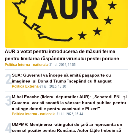
AUR a votat pentru introducerea de măsuri ferme
pentru limitarea răspândirii virusului pestei porcine
Politica Interna - nationala
·
31 iul. 2026, 14:55
africane
2
SUA: Guvernul va începe să emită paşapoarte cu
imaginea lui Donald Trump începând cu 8 august
Politica Externa
-
31 iul. 2026, 15:20
3
Mihai Enache (liderul deputaților AUR): „Senatorii PNL și
Guvernul vor să scoată la vânzare bunuri publice pentru
a stinge datoriile pentru vaccinurile Pfizer!”
Politica Interna - nationala
-
31 iul. 2026, 15:44
4
UMPMV: Menținerea ratingului de țară ar reprezenta un
semnal pozitiv pentru România. Autoritățile trebuie să