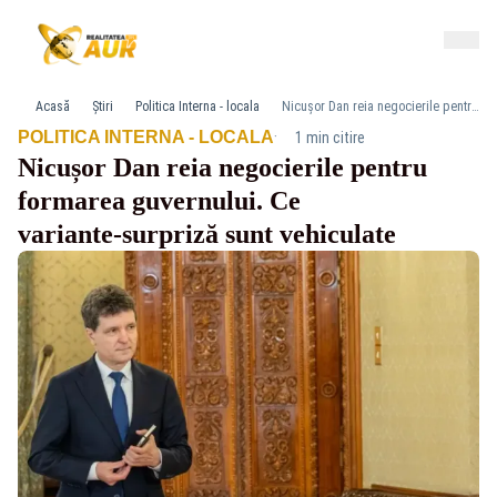
Acasă
Știri
Politica Interna - locala
Nicușor Dan reia negocierile pentru formarea guvernului. Ce variante‑surpriză sunt vehiculate
·
POLITICA INTERNA - LOCALA
1 min citire
Nicușor Dan reia negocierile pentru
formarea guvernului. Ce
variante‑surpriză sunt vehiculate