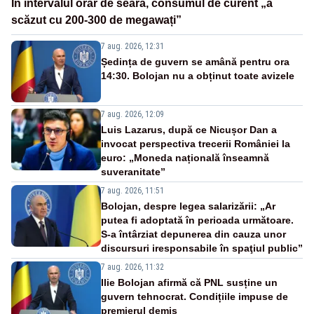
În intervalul orar de seară, consumul de curent „a
scăzut cu 200-300 de megawați”
7 aug. 2026, 12:31
Ședința de guvern se amână pentru ora
14:30. Bolojan nu a obținut toate avizele
7 aug. 2026, 12:09
Luis Lazarus, după ce Nicușor Dan a
invocat perspectiva trecerii României la
euro: „Moneda națională înseamnă
suveranitate”
7 aug. 2026, 11:51
Bolojan, despre legea salarizării: „Ar
putea fi adoptată în perioada următoare.
S-a întârziat depunerea din cauza unor
discursuri iresponsabile în spaţiul public”
7 aug. 2026, 11:32
Ilie Bolojan afirmă că PNL susține un
guvern tehnocrat. Condițiile impuse de
premierul demis