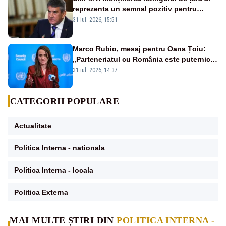
reprezenta un semnal pozitiv pentru
România. Autoritățile trebuie să continue
31 iul. 2026, 15:51
consolidarea stabilității economice și
financiare
Marco Rubio, mesaj pentru Oana Țoiu:
„Parteneriatul cu România este puternic
și prețuit”
31 iul. 2026, 14:37
CATEGORII POPULARE
Actualitate
Politica Interna - nationala
Politica Interna - locala
Politica Externa
MAI MULTE ȘTIRI DIN
POLITICA INTERNA -