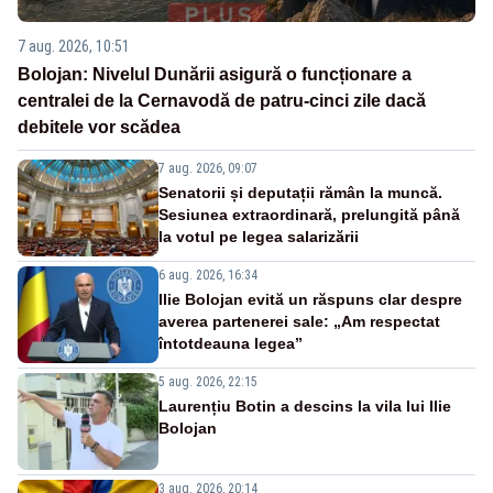
7 aug. 2026, 10:51
Bolojan: Nivelul Dunării asigură o funcționare a
centralei de la Cernavodă de patru-cinci zile dacă
debitele vor scădea
7 aug. 2026, 09:07
Senatorii și deputații rămân la muncă.
Sesiunea extraordinară, prelungită până
la votul pe legea salarizării
6 aug. 2026, 16:34
Ilie Bolojan evită un răspuns clar despre
averea partenerei sale: „Am respectat
întotdeauna legea”
5 aug. 2026, 22:15
Laurențiu Botin a descins la vila lui Ilie
Bolojan
3 aug. 2026, 20:14