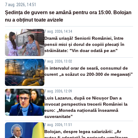
7 aug. 2026, 14:51
Ședința de guvern se amână pentru ora 15:00. Bolojan
nu a obținut toate avizele
7 aug. 2026, 14:34
Dramă uriașă! Seniorii României, între
pensii mici și dorul de copiii plecați în
străinătate: "Vin doar odată pe an"
7 aug. 2026, 13:02
În intervalul orar de seară, consumul de
curent „a scăzut cu 200-300 de megawați”
7 aug. 2026, 12:09
Luis Lazarus, după ce Nicușor Dan a
invocat perspectiva trecerii României la
euro: „Moneda națională înseamnă
suveranitate”
7 aug. 2026, 11:51
Bolojan, despre legea salarizării: „Ar
putea fi adoptată în perioada următoare.