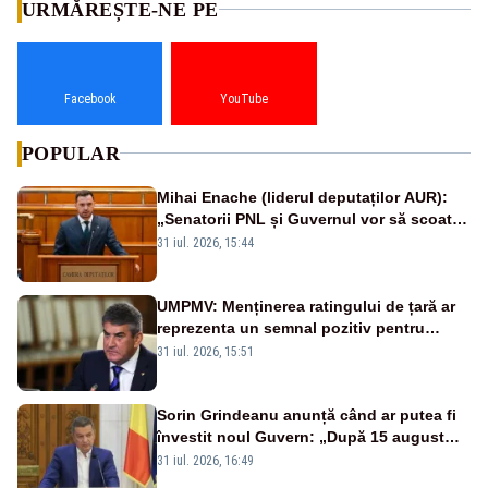
URMĂREȘTE-NE PE
Facebook
YouTube
POPULAR
Mihai Enache (liderul deputaților AUR):
„Senatorii PNL și Guvernul vor să scoată
la vânzare bunuri publice pentru a stinge
31 iul. 2026, 15:44
datoriile pentru vaccinurile Pfizer!”
UMPMV: Menținerea ratingului de țară ar
reprezenta un semnal pozitiv pentru
România. Autoritățile trebuie să continue
31 iul. 2026, 15:51
consolidarea stabilității economice și
financiare
Sorin Grindeanu anunță când ar putea fi
învestit noul Guvern: „După 15 august
sunt șanse mai mari”
31 iul. 2026, 16:49