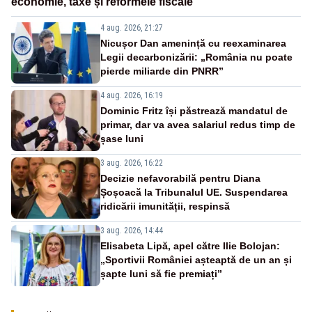
economie, taxe și reformele fiscale
4 aug. 2026, 21:27
Nicușor Dan amenință cu reexaminarea
Legii decarbonizării: „România nu poate
pierde miliarde din PNRR”
4 aug. 2026, 16:19
Dominic Fritz își păstrează mandatul de
primar, dar va avea salariul redus timp de
șase luni
3 aug. 2026, 16:22
Decizie nefavorabilă pentru Diana
Șoșoacă la Tribunalul UE. Suspendarea
ridicării imunității, respinsă
3 aug. 2026, 14:44
Elisabeta Lipă, apel către Ilie Bolojan:
„Sportivii României așteaptă de un an și
șapte luni să fie premiați”