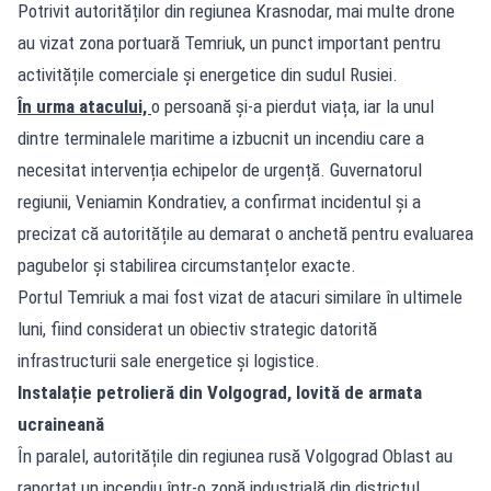
Potrivit autorităților din regiunea Krasnodar, mai multe drone
au vizat zona portuară Temriuk, un punct important pentru
activitățile comerciale și energetice din sudul Rusiei.
În urma atacului,
o persoană și-a pierdut viața, iar la unul
dintre terminalele maritime a izbucnit un incendiu care a
necesitat intervenția echipelor de urgență. Guvernatorul
regiunii, Veniamin Kondratiev, a confirmat incidentul și a
precizat că autoritățile au demarat o anchetă pentru evaluarea
pagubelor și stabilirea circumstanțelor exacte.
Portul Temriuk a mai fost vizat de atacuri similare în ultimele
luni, fiind considerat un obiectiv strategic datorită
infrastructurii sale energetice și logistice.
Instalație petrolieră din Volgograd, lovită de armata
ucraineană
În paralel, autoritățile din regiunea rusă Volgograd Oblast au
raportat un incendiu într-o zonă industrială din districtul