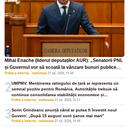
Mihai Enache (liderul deputaților AUR): „Senatorii PNL
și Guvernul vor să scoată la vânzare bunuri publice
Politica Interna - nationala
·
31 iul. 2026, 15:44
pentru a stinge datoriile pentru vaccinurile Pfizer!”
2
UMPMV: Menținerea ratingului de țară ar reprezenta un
semnal pozitiv pentru România. Autoritățile trebuie să
continue consolidarea stabilității economice și
Politica Interna - nationala
-
31 iul. 2026, 15:51
financiare
3
Sorin Grindeanu anunță când ar putea fi învestit noul
Guvern: „După 15 august sunt șanse mai mari”
Politica Interna - nationala
-
31 iul. 2026, 16:49