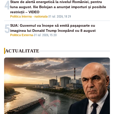
4
Stare de alertă energetică la nivelul României, pentru
luna august. Ilie Bolojan a anunțat importuri și posibile
restricții – VIDEO
Politica Interna - nationala
-
31 iul. 2026, 18:29
5
SUA: Guvernul va începe să emită paşapoarte cu
imaginea lui Donald Trump începând cu 8 august
Politica Externa
-
31 iul. 2026, 15:20
ACTUALITATE