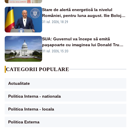
Stare de alertă energetică la nivelul
României, pentru luna august. Ilie Bolojan
a anunțat importuri și posibile restricții –
31 iul. 2026, 18:29
VIDEO
SUA: Guvernul va începe să emită
paşapoarte cu imaginea lui Donald Trump
începând cu 8 august
31 iul. 2026, 15:20
CATEGORII POPULARE
Actualitate
Politica Interna - nationala
Politica Interna - locala
Politica Externa