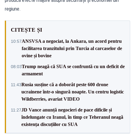
regiune.
CITEȘTE ȘI
ANSVSA a negociat, la Ankara, un acord pentru
10:57
facilitarea tranzitului prin Turcia al carcaselor de
ovine și bovine
Trump neagă că SUA se confruntă cu un deficit de
08:03
armament
Rusia susține că a doborât peste 600 drone
11:43
ucrainene într-o singură noapte. Un centru logistic
Wildberries, avariat VIDEO
JD Vance anunță negocieri de pace dificile și
11:27
îndelungate cu Iranul, în timp ce Teheranul neagă
existența discuțiilor cu SUA