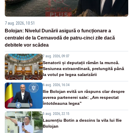
7 aug. 2026, 10:51
Bolojan: Nivelul Dunării asigură o funcționare a
centralei de la Cernavodă de patru-cinci zile dacă
debitele vor scădea
7 aug. 2026, 09:07
Senatorii și deputații rămân la muncă.
Sesiunea extraordinară, prelungită până
la votul pe legea salarizării
6 aug. 2026, 16:34
Ilie Bolojan evită un răspuns clar despre
averea partenerei sale: „Am respectat
întotdeauna legea”
5 aug. 2026, 22:15
Laurențiu Botin a descins la vila lui Ilie
Bolojan