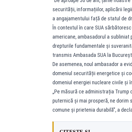
”De aproape 30 de ani, țările noastre
securității, informațiilor, aplicării l
a angajamentului față de statul de dr
În contextul în care SUA sărbătores
americane, ambasadorul a subliniat pri
drepturile fundamentale și suveranit
transmis Ambasada SUA la București
De asemenea, noul ambasador a eviden
domeniul securității energetice și co
domeniul energiei nucleare civile și î
„Pe măsură ce administrația Trump d
puternică și mai prosperă, ne dorim 
comune și prietenia durabilă”, a dec
CITEȘTE ȘI