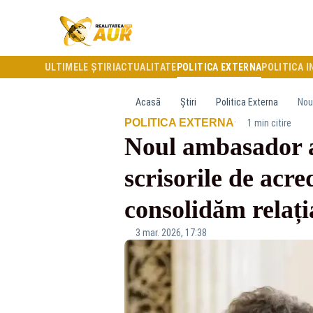
ULTIMELE ȘTIRI
ACTUALITATE
POLITICA EXTERNA
POLITICA I
Acasă
Știri
Politica Externa
·
POLITICA EXTERNA
1 min citire
Noul ambasador a
scrisorile de acr
consolidăm relați
3 mar. 2026, 17:38