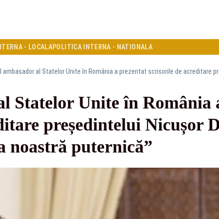
NTERNA - LOCALA
POLITICA INTERNA - NATIONALA
l Statelor Unite în România 
editare președintelui Nicușor
a noastră puternică”