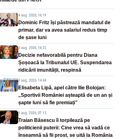
4 aug. 2026, 16:19
Dominic Fritz își păstrează mandatul de
primar, dar va avea salariul redus timp
de șase luni
3 aug. 2026, 16:22
Decizie nefavorabilă pentru Diana
Șoșoacă la Tribunalul UE. Suspendarea
ridicării imunității, respinsă
3 aug. 2026, 14:44
Elisabeta Lipă, apel către Ilie Bolojan:
„Sportivii României așteaptă de un an și
șapte luni să fie premiați”
1 aug. 2026, 07:13
Traian Băsescu îi torpilează pe
politicienii puterii: Cine vrea să vadă ce
înseamnă să fii prost, se uită la România