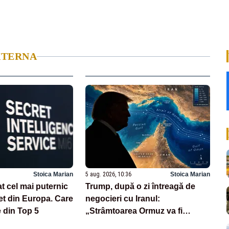
XTERNA
Stoica Marian
5 aug. 2026, 10:36
Stoica Marian
t cel mai puternic
Trump, după o zi întreagă de
et din Europa. Care
negocieri cu Iranul:
e din Top 5
„Strâmtoarea Ormuz va fi
deschisă foarte curând”