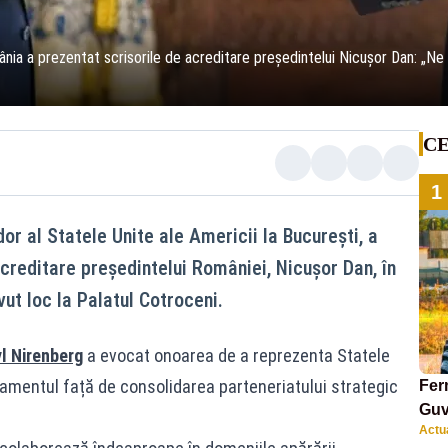
nia a prezentat scrisorile de acreditare președintelui Nicușor Dan: „Ne
CE
1
r al Statele Unite ale Americii la București, a
creditare președintelui României, Nicușor Dan, în
ut loc la Palatul Cotroceni.
l Nirenberg
a evocat onoarea de a reprezenta Statele
jamentul față de consolidarea parteneriatului strategic
Ferm
Guv
Actua