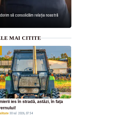
 dorim să consolidăm relația noastră
LE MAI CITITE
ierii ies în stradă, astăzi, în fața
ernului!
litate
·
30 iul. 2026, 07:54