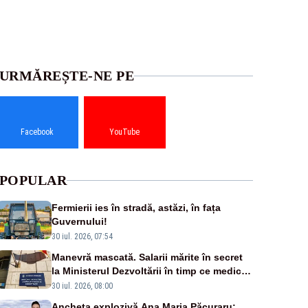
URMĂREȘTE-NE PE
Facebook
YouTube
POPULAR
Fermierii ies în stradă, astăzi, în fața
Guvernului!
30 iul. 2026, 07:54
Manevră mascată. Salarii mărite în secret
la Ministerul Dezvoltării în timp ce medicii
ies în stradă
30 iul. 2026, 08:00
Ancheta explozivă Ana Maria Păcuraru: