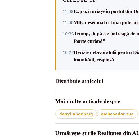
Explozii uriașe în portul din D
11:09
MI6, desemnat cel mai puternic 
11:00
Trump, după o zi întreagă de n
10:36
foarte curând”
Decizie nefavorabilă pentru Di
16:22
imunității, respinsă
Distribuie articolul
Mai multe articole despre
darryl nirenberg
ambasador sua
Urmărește știrile Realitatea din A