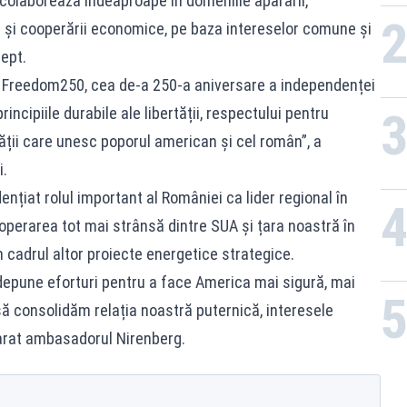
 colaborează îndeaproape în domeniile apărării,
egii și cooperării economice, pe baza intereselor comune și
ept.
c Freedom250, cea de-a 250-a aniversare a independenței
ncipiile durabile ale libertății, respectului pentru
ății care unesc poporul american și cel român”, a
.
țiat rolul important al României ca lider regional în
operarea tot mai strânsă dintre SUA și țara noastră în
n cadrul altor proiecte energetice strategice.
epune eforturi pentru a face America mai sigură, mai
să consolidăm relația noastră puternică, interesele
larat ambasadorul Nirenberg.