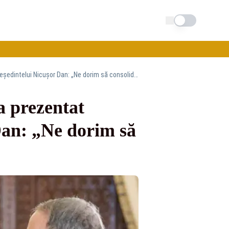
Schimba tema
Noul ambasador al Statelor Unite în România a prezentat scrisorile de acreditare președintelui Nicușor Dan: „Ne dorim să consolidăm relația noastră puternică”
a prezentat
 Dan: „Ne dorim să