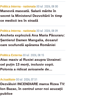
2
Politica Interna - nationala
-
30 iul. 2026, 08:00
Manevră mascată. Salarii mărite în
secret la Ministerul Dezvoltării în timp
ce medicii ies în stradă
3
Politica Interna - nationala
-
30 iul. 2026, 08:09
Ancheta explozivă Ana Maria Păcuraru:
Șantierul Damen Mangalia, dosarul
care scufundă apărarea României
4
Politica Externa
-
30 iul. 2026, 08:15
Atac masiv al Rusiei asupra Ucrainei:
cel puțin 13 morți, inclusiv copii.
Polonia a ridicat avioanele de
vânătoare
5
Actualitate
-
30 iul. 2026, 07:51
Dezvăluiri INCENDIARE marca Rizea TV:
Ion Bazac, în centrul unor noi acuzații
publice