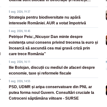
legislative
5 aug. 2026, 19:37
Strategia pentru biodiversitate nu apără
interesele României. AUR a votat împotrivă
5 aug. 2026, 18:45
Petrișor Peiu:„Nicușor Dan minte despre
existența unui consens privind trecerea la euro și
încearcă să ascundă cea mai gravă criză prin
l
care trece România”
5 aug. 2026, 16:11
Ilie Bolojan, discuții cu mediul de afaceri despre
economie, taxe și reformele fiscale
-
5 aug. 2026, 14:55
PSD, UDMR și aripa conservatoare din PNL ar
putea forma noul Guvern. Consultări cruciale la
Cotroceni săptămâna viitoare - SURSE