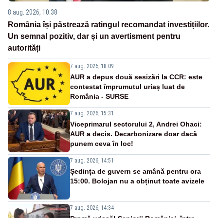
8 aug. 2026, 10:38
România își păstrează ratingul recomandat investițiilor.
Un semnal pozitiv, dar și un avertisment pentru
autorități
7 aug. 2026, 18:09
AUR a depus două sesizări la CCR: este
contestat împrumutul uriaș luat de
România - SURSE
7 aug. 2026, 15:31
Viceprimarul sectorului 2, Andrei Ohaci:
AUR a decis. Decarbonizare doar dacă
punem ceva în loc!
7 aug. 2026, 14:51
Ședința de guvern se amână pentru ora
15:00. Bolojan nu a obținut toate avizele
7 aug. 2026, 14:34