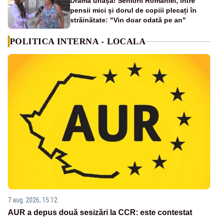
Dramă uriașă! Seniorii României, între
pensii mici și dorul de copiii plecați în
străinătate: "Vin doar odată pe an"
POLITICA INTERNA - LOCALA
7 aug. 2026, 15:12
AUR a depus două sesizări la CCR: este contestat