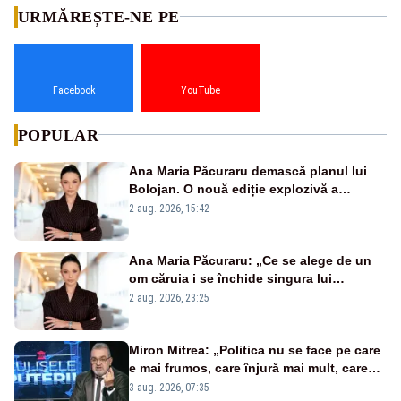
URMĂREȘTE-NE PE
Facebook
YouTube
POPULAR
Ana Maria Păcuraru demască planul lui
Bolojan. O nouă ediție explozivă a
emisiunii „Miza Zilei” la Realitatea PLUS
2 aug. 2026, 15:42
Ana Maria Păcuraru: „Ce se alege de un
om căruia i se închide singura lui
portiță?”
2 aug. 2026, 23:25
Miron Mitrea: „Politica nu se face pe care
e mai frumos, care înjură mai mult, care
țipă mai tare, ci pe proiecte”
3 aug. 2026, 07:35