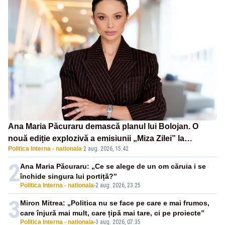
Ana Maria Păcuraru demască planul lui Bolojan. O
nouă ediție explozivă a emisiunii „Miza Zilei” la
Politica Interna - nationala
·
2 aug. 2026, 15:42
Realitatea PLUS
2
Ana Maria Păcuraru: „Ce se alege de un om căruia i se
închide singura lui portiță?”
Politica Interna - nationala
-
2 aug. 2026, 23:25
3
Miron Mitrea: „Politica nu se face pe care e mai frumos,
care înjură mai mult, care țipă mai tare, ci pe proiecte”
Politica Interna - nationala
-
3 aug. 2026, 07:35