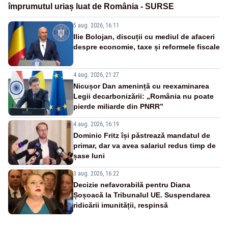
împrumutul uriaș luat de România - SURSE
5 aug. 2026, 16:11
Ilie Bolojan, discuții cu mediul de afaceri
despre economie, taxe și reformele fiscale
4 aug. 2026, 21:27
Nicușor Dan amenință cu reexaminarea
Legii decarbonizării: „România nu poate
pierde miliarde din PNRR”
4 aug. 2026, 16:19
Dominic Fritz își păstrează mandatul de
primar, dar va avea salariul redus timp de
șase luni
3 aug. 2026, 16:22
Decizie nefavorabilă pentru Diana
Șoșoacă la Tribunalul UE. Suspendarea
ridicării imunității, respinsă