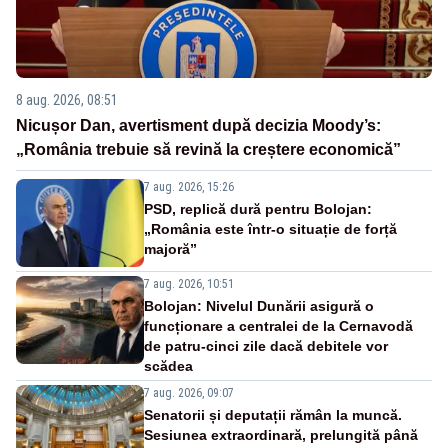
8 aug. 2026, 08:51
Nicușor Dan, avertisment după decizia Moody’s:
„România trebuie să revină la creștere economică”
7 aug. 2026, 15:26
PSD, replică dură pentru Bolojan:
„România este într-o situație de forță
majoră”
7 aug. 2026, 10:51
Bolojan: Nivelul Dunării asigură o
funcționare a centralei de la Cernavodă
de patru-cinci zile dacă debitele vor
scădea
7 aug. 2026, 09:07
Senatorii și deputații rămân la muncă.
Sesiunea extraordinară, prelungită până