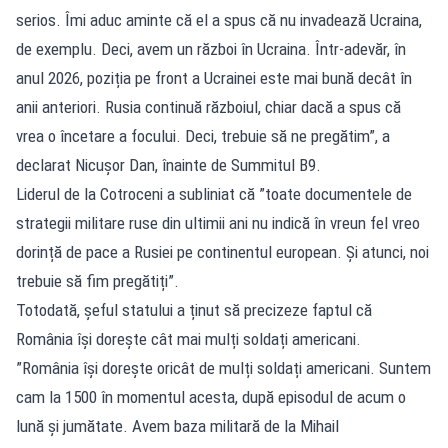
serios. Îmi aduc aminte că el a spus că nu invadează Ucraina,
de exemplu. Deci, avem un război în Ucraina. Într-adevăr, în
anul 2026, poziția pe front a Ucrainei este mai bună decât în
anii anteriori. Rusia continuă războiul, chiar dacă a spus că
vrea o încetare a focului. Deci, trebuie să ne pregătim”, a
declarat Nicușor Dan, înainte de Summitul B9.
Liderul de la Cotroceni a subliniat că ”toate documentele de
strategii militare ruse din ultimii ani nu indică în vreun fel vreo
dorință de pace a Rusiei pe continentul european. Și atunci, noi
trebuie să fim pregătiți”.
Totodată, șeful statului a ținut să precizeze faptul că
România își dorește cât mai mulți soldați americani.
”România își dorește oricât de mulți soldați americani. Suntem
cam la 1500 în momentul acesta, după episodul de acum o
lună și jumătate. Avem baza militară de la Mihail