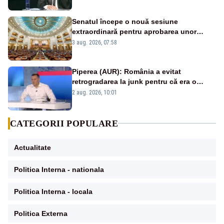
Senatul începe o nouă sesiune
extraordinară pentru aprobarea unor
jaloane din PNRR
3 aug. 2026, 07:58
Piperea (AUR): România a evitat
retrogradarea la junk pentru că era o
catastrofă pentru bănci și fondurile de
2 aug. 2026, 10:01
pensii
CATEGORII POPULARE
Actualitate
Politica Interna - nationala
Politica Interna - locala
Politica Externa