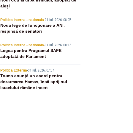
2
Noul Cod al urbanismului, adoptat de
aleși
3
Politica Interna - nationala
-
31 iul. 2026, 08:07
Noua lege de funcționare a ANI,
respinsă de senatori
4
Politica Interna - nationala
-
31 iul. 2026, 08:16
Legea pentru Programul SAFE,
adoptată de Parlament
5
Politica Externa
-
31 iul. 2026, 07:54
Trump anunță un acord pentru
dezarmarea Hamas, însă sprijinul
Israelului rămâne incert