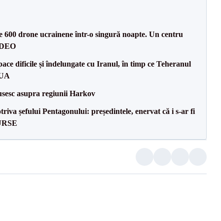
te 600 drone ucrainene într-o singură noapte. Un centru
VIDEO
ce dificile și îndelungate cu Iranul, în timp ce Teheranul
SUA
usesc asupra regiunii Harkov
va șefului Pentagonului: președintele, enervat că i s-ar fi
SURSE