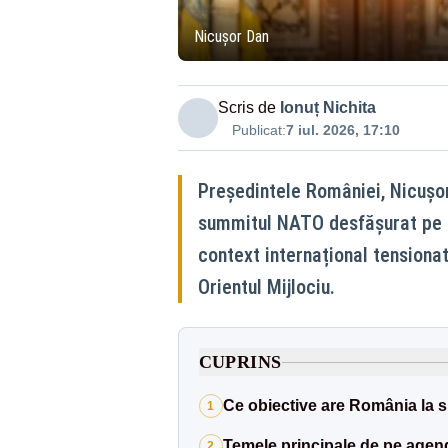
Nicușor Dan
Scris de
Ionuț Nichita
Publicat:
7 iul. 2026, 17:10
Președintele României, Nicușor
summitul NATO desfășurat pe pa
context internațional tensionat
Orientul Mijlociu.
CUPRINS
Ce obiective are România la 
1
Temele principale de pe agend
2