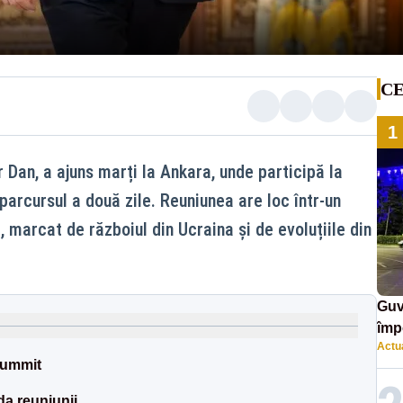
CE
1
 Dan, a ajuns marți la Ankara, unde participă la
rcursul a două zile. Reuniunea are loc într-un
, marcat de războiul din Ucraina și de evoluțiile din
Guv
împ
Actua
Pala
summit
a reuniunii