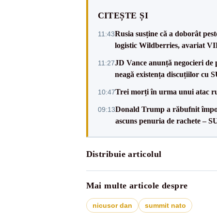
CITEȘTE ȘI
Rusia susține că a doborât pes
11:43
logistic Wildberries, avariat 
JD Vance anunță negocieri de pa
11:27
neagă existența discuțiilor cu 
Trei morți în urma unui atac r
10:47
Donald Trump a răbufnit împotri
09:13
ascuns penuria de rachete – 
Distribuie articolul
Mai multe articole despre
nicusor dan
summit nato