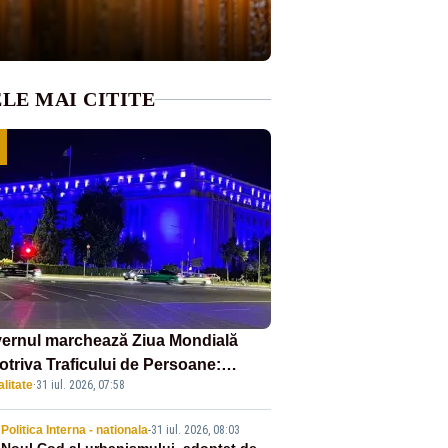
LE MAI CITITE
ernul marchează Ziua Mondială
otriva Traficului de Persoane:
litate
·
31 iul. 2026, 07:58
tul Victoria, iluminat în albastru
Politica Interna - nationala
-
31 iul. 2026, 08:03