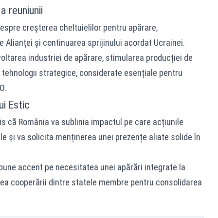
 reuniunii
espre creșterea cheltuielilor pentru apărare,
e Alianței și continuarea sprijinului acordat Ucrainei.
oltarea industriei de apărare, stimularea producției de
n tehnologii strategice, considerate esențiale pentru
O.
i Estic
is că România va sublinia impactul pe care acțiunile
ale și va solicita menținerea unei prezențe aliate solide în
une accent pe necesitatea unei apărări integrate la
area cooperării dintre statele membre pentru consolidarea