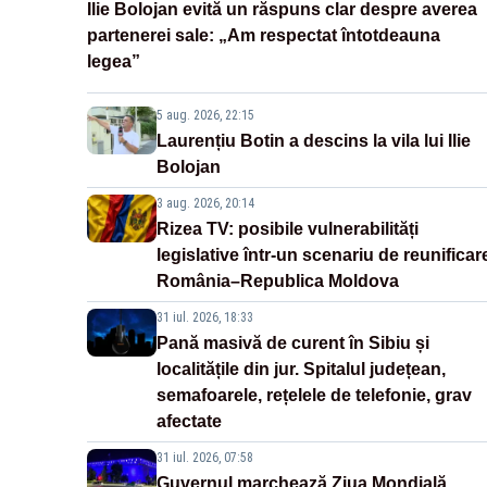
Ilie Bolojan evită un răspuns clar despre averea
partenerei sale: „Am respectat întotdeauna
legea”
5 aug. 2026, 22:15
Laurențiu Botin a descins la vila lui Ilie
Bolojan
3 aug. 2026, 20:14
Rizea TV: posibile vulnerabilități
legislative într-un scenariu de reunificar
România–Republica Moldova
31 iul. 2026, 18:33
Pană masivă de curent în Sibiu și
localitățile din jur. Spitalul județean,
semafoarele, rețelele de telefonie, grav
afectate
31 iul. 2026, 07:58
Guvernul marchează Ziua Mondială