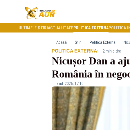
ULTIMELE ȘTIRI
ACTUALITATE
POLITICA EXTERNA
POLITICA I
Acasă
Știri
Politica Externa
Nic
·
POLITICA EXTERNA
2 min citire
Nicușor Dan a aj
România în negoc
7 iul. 2026, 17:10