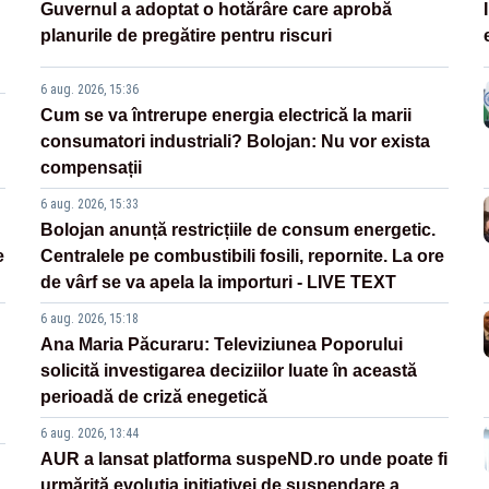
Guvernul a adoptat o hotărâre care aprobă
planurile de pregătire pentru riscuri
6 aug. 2026, 15:36
Cum se va întrerupe energia electrică la marii
consumatori industriali? Bolojan: Nu vor exista
compensații
6 aug. 2026, 15:33
Bolojan anunță restricțiile de consum energetic.
e
Centralele pe combustibili fosili, repornite. La ore
de vârf se va apela la importuri - LIVE TEXT
6 aug. 2026, 15:18
Ana Maria Păcuraru: Televiziunea Poporului
solicită investigarea deciziilor luate în această
perioadă de criză enegetică
6 aug. 2026, 13:44
AUR a lansat platforma suspeND.ro unde poate fi
urmărită evoluția inițiativei de suspendare a