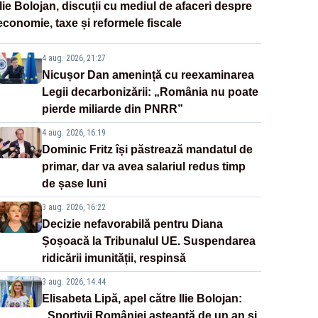
Ilie Bolojan, discuții cu mediul de afaceri despre
economie, taxe și reformele fiscale
4 aug. 2026, 21:27
Nicușor Dan amenință cu reexaminarea
Legii decarbonizării: „România nu poate
pierde miliarde din PNRR”
4 aug. 2026, 16:19
Dominic Fritz își păstrează mandatul de
primar, dar va avea salariul redus timp
de șase luni
3 aug. 2026, 16:22
Decizie nefavorabilă pentru Diana
Șoșoacă la Tribunalul UE. Suspendarea
ridicării imunității, respinsă
3 aug. 2026, 14:44
Elisabeta Lipă, apel către Ilie Bolojan:
„Sportivii României așteaptă de un an și