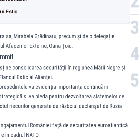
ui Estic
era sa, Mirabela Grădinaru, precum și de o delegație
rul Afacerilor Externe, Oana Țoiu.
ummit
sține consolidarea securității în regiunea Mării Negre și
lancul Estic al Alianței.
 președintele va evidenția importanța continuării
 strategică și va pleda pentru dezvoltarea sistemelor de
xtul riscurilor generate de războiul declanșat de Rusia
 angajamentul României față de securitatea euroatlantică
are în cadrul NATO.