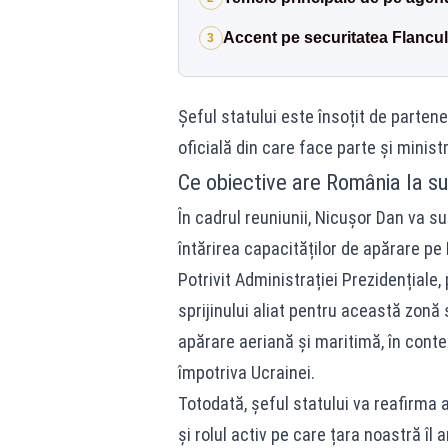
Accent pe securitatea Flancul
3
Șeful statului este însoțit de parten
oficială din care face parte și minist
Ce obiective are România la s
În cadrul reuniunii, Nicușor Dan va su
întărirea capacităților de apărare pe F
Potrivit Administrației Prezidențiale,
sprijinului aliat pentru această zonă
apărare aeriană și maritimă, în conte
împotriva Ucrainei.
Totodată, șeful statului va reafirma
și rolul activ pe care țara noastră îl 