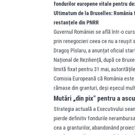
fondurilor europene vitale pentru dez
Ultimatum de la Bruxelles: România 
restanțele din PNRR
Guvernul României se află într-o cur
prin renegocieri ceea ce nu a reușit 
Dragoș Pîslaru, a anunțat oficial star
Național de Reziliență, după ce Bruxe
limită fixat pentru 31 mai, autorităț
Comisia Europeană că România este c
rămase din granturi, deși eșecul multo
Mutări „din pix” pentru a asc
Strategia actuală a Executivului sea
pierde definitiv fondurile nerambursa
cea a granturilor, abandonând proiec