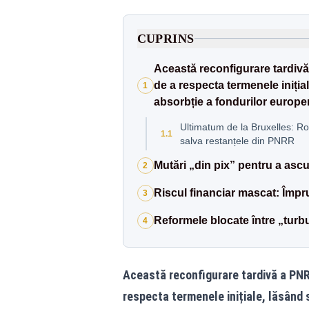
CUPRINS
Această reconfigurare tardivă 
de a respecta termenele iniția
1
absorbție a fondurilor europen
Ultimatum de la Bruxelles: R
1.1
salva restanțele din PNRR
Mutări „din pix” pentru a asc
2
Riscul financiar mascat: Împ
3
Reformele blocate între „turbul
4
Această reconfigurare tardivă a PNRR
respecta termenele inițiale, lăsând 