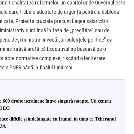
diționalitatea reformelor, un capitol unde Guvernul este
țiale care trebuie adoptate de urgență pentru a debloca
nalizate. Proiecte cruciale precum Legea salarizării
inistrativ sunt încă în faza de „pregătire” sau de
peni. Deși ministrul invocă „turbulențele politice” ca
dministrativă arată că Executivul se bazează pe o
or acte normative complexe, riscând o legiferare
ele PNRR până la finalul lunii mai.
te 600 drone ucrainene într-o singură noapte. Un centru
VIDEO
ce dificile și îndelungate cu Iranul, în timp ce Teheranul
SUA