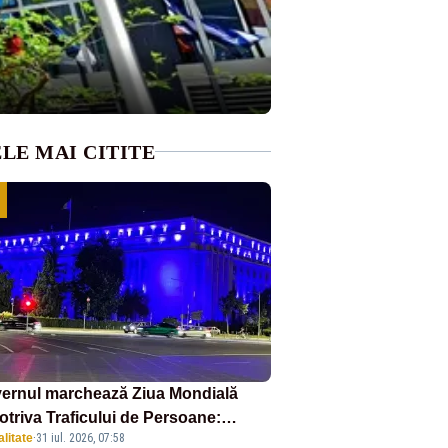
LE MAI CITITE
ernul marchează Ziua Mondială
otriva Traficului de Persoane:
litate
·
31 iul. 2026, 07:58
tul Victoria, iluminat în albastru