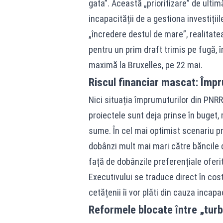
gata”. Această „prioritizare” de ulti
incapacității de a gestiona investiții
„încredere destul de mare”, realita
pentru un prim draft trimis pe fugă, 
maximă la Bruxelles, pe 22 mai.
Riscul financiar mascat: Împ
Nici situația împrumuturilor din PNRR 
proiectele sunt deja prinse în buget, 
sume. În cel mai optimist scenariu p
dobânzi mult mai mari către băncile 
față de dobânzile preferențiale oferi
Executivului se traduce direct în cos
cetățenii îi vor plăti din cauza incapa
Reformele blocate între „turbu