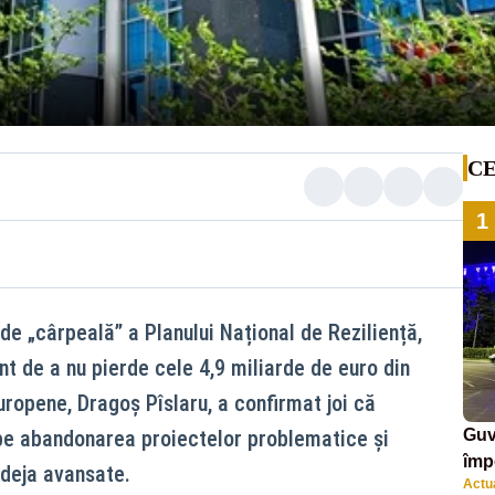
CE
1
 de „cârpeală” a Planului Național de Reziliență,
t de a nu pierde cele 4,9 miliarde de euro din
Europene, Dragoș Pîslaru, a confirmat joi că
pe abandonarea proiectelor problematice și
Guv
împ
 deja avansate.
Actua
Pala