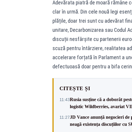
Adevărata piatră de moară rămâne con
clar în urmă. Din cele nouă legi esen
plățile, doar trei sunt cu adevărat fi
unitare, Decarbonizarea sau Codul Adm
discuții nesfârșite cu partenerii euro
scuză pentru întârziere, realitatea a
accelerare forțată în Parlament a un
defectuoasă doar pentru a bifa cerinț
CITEȘTE ȘI
Rusia susține că a doborât pes
11:43
logistic Wildberries, avariat 
JD Vance anunță negocieri de pa
11:27
neagă existența discuțiilor cu 