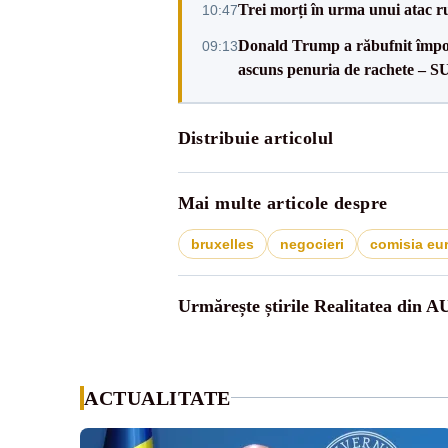
Trei morți în urma unui atac r
10:47
Donald Trump a răbufnit împotri
09:13
ascuns penuria de rachete – 
Distribuie articolul
Mai multe articole despre
bruxelles
negocieri
comisia eu
Urmărește știrile Realitatea din A
ACTUALITATE