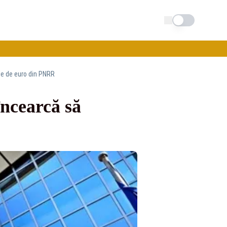
Schimba tema
de de euro din PNRR
încearcă să