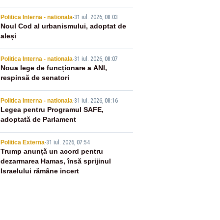
2
Politica Interna - nationala
-
31 iul. 2026, 08:03
Noul Cod al urbanismului, adoptat de
aleși
3
Politica Interna - nationala
-
31 iul. 2026, 08:07
Noua lege de funcționare a ANI,
respinsă de senatori
4
Politica Interna - nationala
-
31 iul. 2026, 08:16
Legea pentru Programul SAFE,
adoptată de Parlament
5
Politica Externa
-
31 iul. 2026, 07:54
Trump anunță un acord pentru
dezarmarea Hamas, însă sprijinul
Israelului rămâne incert