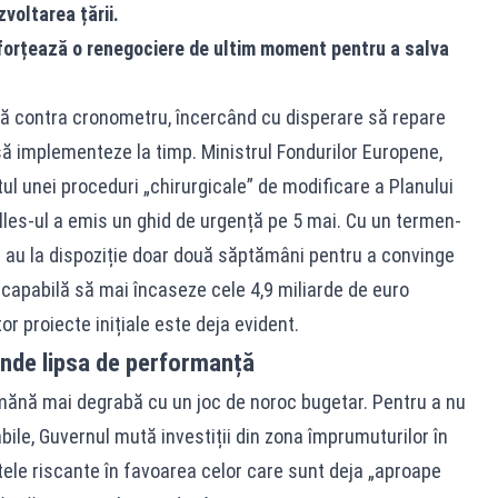
voltarea țării.
forțează o renegociere de ultim moment pentru a salva
să contra cronometru, încercând cu disperare să repare
să implementeze la timp. Ministrul Fondurilor Europene,
tul unei proceduri „chirurgicale” de modificare a Planului
lles-ul a emis un ghid de urgență pe 5 mai. Cu un termen-
ile au la dispoziție doar două săptămâni pentru a convinge
apabilă să mai încaseze cele 4,9 miliarde de euro
r proiecte inițiale este deja evident.
unde lipsa de performanță
mănă mai degrabă cu un joc de noroc bugetar. Pentru a nu
bile, Guvernul mută investiții din zona împrumuturilor în
tele riscante în favoarea celor care sunt deja „aproape