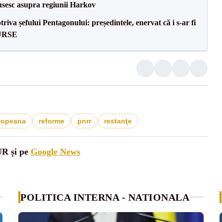
usesc asupra regiunii Harkov
va șefului Pentagonului: președintele, enervat că i s-ar fi
SURSE
ropeana
reforme
pnrr
restanţe
UR și pe
Google News
POLITICA INTERNA - NATIONALA