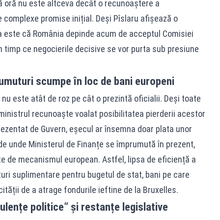
mă oră nu este altceva decât o recunoaștere a
le complexe promise inițial. Deși Pîslaru afișează o
tea este că România depinde acum de acceptul Comisiei
în timp ce negocierile decisive se vor purta sub presiune
rumuturi scumpe în loc de bani europeni
nu este atât de roz pe cât o prezintă oficialii. Deși toate
ministrul recunoaște voalat posibilitatea pierderii acestor
rezentat de Guvern, eșecul ar însemna doar plata unor
de unde Ministerul de Finanțe se împrumută în prezent,
te de mecanismul european. Astfel, lipsa de eficiență a
turi suplimentare pentru bugetul de stat, bani pe care
cității de a atrage fondurile ieftine de la Bruxelles.
lențe politice” și restanțe legislative