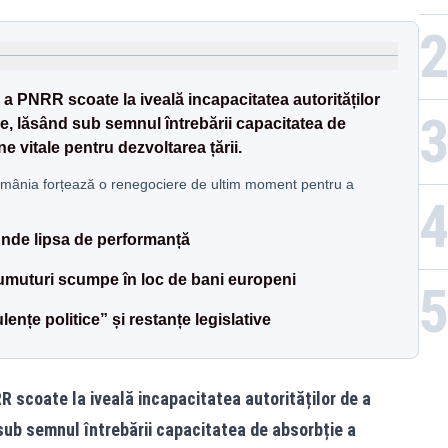
a PNRR scoate la iveală incapacitatea autorităților
le, lăsând sub semnul întrebării capacitatea de
e vitale pentru dezvoltarea țării.
omânia forțează o renegociere de ultim moment pentru a
unde lipsa de performanță
rumuturi scumpe în loc de bani europeni
ențe politice” și restanțe legislative
 scoate la iveală incapacitatea autorităților de a
sub semnul întrebării capacitatea de absorbție a