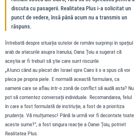
discuta cu pasagerii. Realitatea Plus i‑a solicitat un
punct de vedere, însă până acum nu a transmis un
răspuns.
Întrebată despre situația sutelor de români surprinși în spațiul
arab de atacurile asupra Iranului, Oana Țoiu a sugerat că
aceștia ar fi trebuit să știe care sunt riscurile.
„Atunci când au plecat din Israel spre Cairo li s‑a spus că vor
pleca pe propria piele. E normală această formulare, ca
oamenii care se aflau într‑o zonă de conflict să audă asta? Nu
pot să comentez conversații individuale. Recomandarea, felul
în care a fost formulată de instituție, a fost de a prioritiza
prudența. Vă mulțumesc! Până la urmă vor fi decontate toate
aceste sume?”, a fost singura reacție a Oanei Țoiu, potrivit
Realitatea Plus.