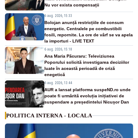
Nu vor exista compensații
6 aug. 2026, 15:33
Bolojan anunță restricțiile de consum
energetic. Centralele pe combustibili
fosili, repornite. La ore de vârf se va apela
la importuri - LIVE TEXT
6 aug. 2026, 15:18
Ana Maria Păcuraru: Televiziunea
Poporului solicită investigarea deciziilor
luate în această perioadă de criză
enegetică
6 aug. 2026, 13:44
AUR a lansat platforma suspeND.ro unde
poate fi urmărită evoluția inițiativei de
suspendare a președintelui Nicușor Dan
POLITICA INTERNA - LOCALA