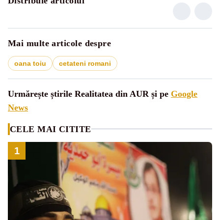
Distribuie articolul
Mai multe articole despre
oana toiu
cetateni romani
Urmărește știrile Realitatea din AUR și pe
Google
News
CELE MAI CITITE
1