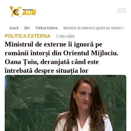
Acasă
Știri
Politica Externa
Ministrul de externe îi ignoră pe românii întorși din Orientul Mijlociu. Oana Țoiu, deranjată când este întrebată despre situația lor
·
POLITICA EXTERNA
1 min citire
Ministrul de externe îi ignoră pe
românii întorși din Orientul Mijlociu.
Oana Țoiu, deranjată când este
întrebată despre situația lor