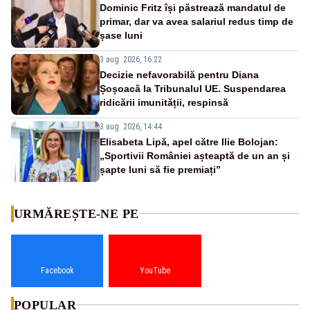
Dominic Fritz își păstrează mandatul de
primar, dar va avea salariul redus timp de
șase luni
3 aug. 2026, 16:22
Decizie nefavorabilă pentru Diana
Șoșoacă la Tribunalul UE. Suspendarea
ridicării imunității, respinsă
3 aug. 2026, 14:44
Elisabeta Lipă, apel către Ilie Bolojan:
„Sportivii României așteaptă de un an și
șapte luni să fie premiați”
URMĂREȘTE-NE PE
Facebook
YouTube
POPULAR