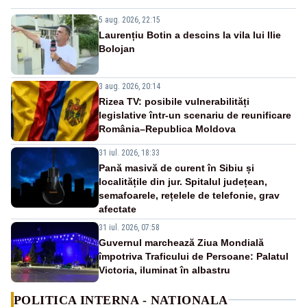
5 aug. 2026, 22:15
Laurențiu Botin a descins la vila lui Ilie
Bolojan
3 aug. 2026, 20:14
Rizea TV: posibile vulnerabilități
legislative într-un scenariu de reunificare
România–Republica Moldova
31 iul. 2026, 18:33
Pană masivă de curent în Sibiu și
localitățile din jur. Spitalul județean,
semafoarele, rețelele de telefonie, grav
afectate
31 iul. 2026, 07:58
Guvernul marchează Ziua Mondială
împotriva Traficului de Persoane: Palatul
Victoria, iluminat în albastru
POLITICA INTERNA - NATIONALA