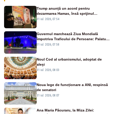
Trump anunță un acord pentru
dezarmarea Hamas, însă sprijinul
Israelului rămâne incert
31 iul. 2026, 07:54
Guvernul marchează Ziua Mondială
împotriva Traficului de Persoane: Palatul
Victoria, iluminat în albastru
31 iul. 2026, 07:58
Noul Cod al urbanismului, adoptat de
aleși
31 iul. 2026, 08:03
Noua lege de funcționare a ANI, respinsă
de senatori
31 iul. 2026, 08:07
Ana Maria Păcuraru, la Miza Zilei: