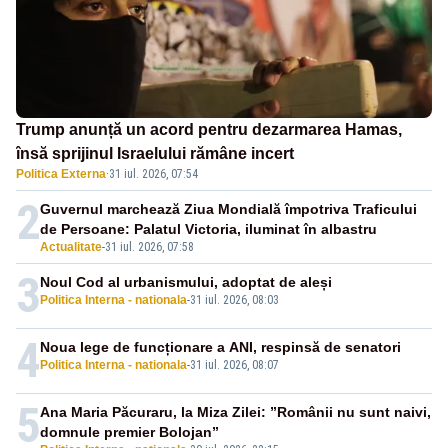
Trump anunță un acord pentru dezarmarea Hamas,
însă sprijinul Israelului rămâne incert
Politica Externa
·
31 iul. 2026, 07:54
2
Guvernul marchează Ziua Mondială împotriva Traficului
de Persoane: Palatul Victoria, iluminat în albastru
Actualitate
-
31 iul. 2026, 07:58
3
Noul Cod al urbanismului, adoptat de aleși
Politica Interna - nationala
-
31 iul. 2026, 08:03
4
Noua lege de funcționare a ANI, respinsă de senatori
Politica Interna - nationala
-
31 iul. 2026, 08:07
5
Ana Maria Păcuraru, la Miza Zilei: ”Românii nu sunt naivi,
domnule premier Bolojan”