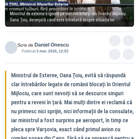
Ministrul de externe îi ignoră pe românii întorși din Orientul Mijlociu.
Oana Țoiu, deranjată când este întrebată despre situația lor
Daniel Onescu
Scris de
Publicat:
3 mar. 2026, 12:02
Ministrul de Externe, Oana Țoiu, evită să răspundă
clar întrebărilor legate de românii blocați în Orientul
Mijlociu, care sunt nevoiți să se descurce singuri
pentru a reveni în țară. Mai mulți dintre ei reclamă că
nu primesc nici sprijin, nici informații de la consulate,
iar ministrul a fost surprins pe aeroport, în timp ce
pleca spre Varșovia, exact când primul avion cu
români sosea din Cairo, fără să se oprească pentru a