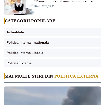
”Românii nu sunt naivi, domnule premier
Bolojan”
30 iul. 2026, 22:15
CATEGORII POPULARE
Actualitate
Politica Interna - nationala
Politica Interna - locala
Politica Externa
MAI MULTE ȘTIRI DIN
POLITICA EXTERNA