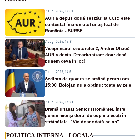
7 aug. 2026, 18:09
AUR a depus două sesizări la CCR: este
contestat împrumutul uriaș luat de
România - SURSE
7 aug. 2026, 15:31
Viceprimarul sectorului 2, Andrei Ohaci:
AUR a decis. Decarbonizare doar dacă
punem ceva în loc!
7 aug. 2026, 14:51
Ședința de guvern se amână pentru ora
15:00. Bolojan nu a obținut toate avizele
7 aug. 2026, 14:34
Dramă uriașă! Seniorii României, între
pensii mici și dorul de copiii plecați în
străinătate: "Vin doar odată pe an"
POLITICA INTERNA - LOCALA