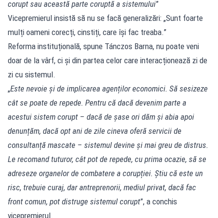
corupt sau această parte coruptă a sistemului
”
Vicepremierul insistă să nu se facă generalizări: „Sunt foarte
mulți oameni corecți, cinstiți, care își fac treaba.”
Reforma instituțională, spune Tánczos Barna, nu poate veni
doar de la vârf, ci și din partea celor care interacționează zi de
zi cu sistemul.
„
Este nevoie și de implicarea agenților economici. Să sesizeze
cât se poate de repede. Pentru că dacă devenim parte a
acestui sistem corupt – dacă de șase ori dăm și abia apoi
denunțăm, dacă opt ani de zile cineva oferă servicii de
consultanță mascate – sistemul devine și mai greu de distrus.
Le recomand tuturor, cât pot de repede, cu prima ocazie, să se
adreseze organelor de combatere a corupției. Știu că este un
risc, trebuie curaj, dar antreprenorii, mediul privat, dacă fac
front comun, pot distruge sistemul corupt
”, a conchis
vicepremierul.