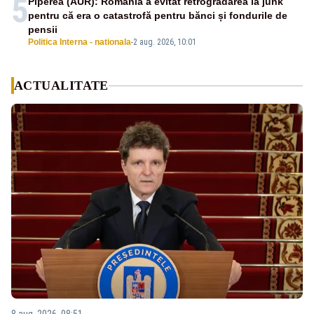
5
Piperea (AUR): România a evitat retrogradarea la junk
pentru că era o catastrofă pentru bănci și fondurile de
pensii
Politica Interna - nationala
-
2 aug. 2026, 10:01
ACTUALITATE
8 aug. 2026, 08:51