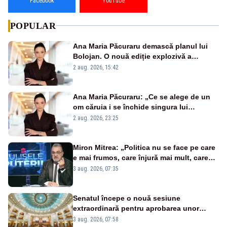
Facebook
YouTube
POPULAR
Ana Maria Păcuraru demască planul lui
Bolojan. O nouă ediție explozivă a
emisiunii „Miza Zilei” la Realitatea PLUS
2 aug. 2026, 15:42
Ana Maria Păcuraru: „Ce se alege de un
om căruia i se închide singura lui
portiță?”
2 aug. 2026, 23:25
Miron Mitrea: „Politica nu se face pe care
e mai frumos, care înjură mai mult, care
țipă mai tare, ci pe proiecte”
3 aug. 2026, 07:35
Senatul începe o nouă sesiune
extraordinară pentru aprobarea unor
jaloane din PNRR
3 aug. 2026, 07:58