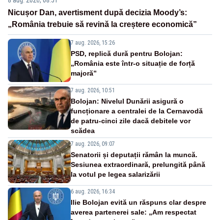
Nicușor Dan, avertisment după decizia Moody’s:
„România trebuie să revină la creștere economică”
7 aug. 2026, 15:26
PSD, replică dură pentru Bolojan:
„România este într-o situație de forță
majoră”
7 aug. 2026, 10:51
Bolojan: Nivelul Dunării asigură o
funcționare a centralei de la Cernavodă
de patru-cinci zile dacă debitele vor
scădea
7 aug. 2026, 09:07
Senatorii și deputații rămân la muncă.
Sesiunea extraordinară, prelungită până
la votul pe legea salarizării
6 aug. 2026, 16:34
Ilie Bolojan evită un răspuns clar despre
averea partenerei sale: „Am respectat