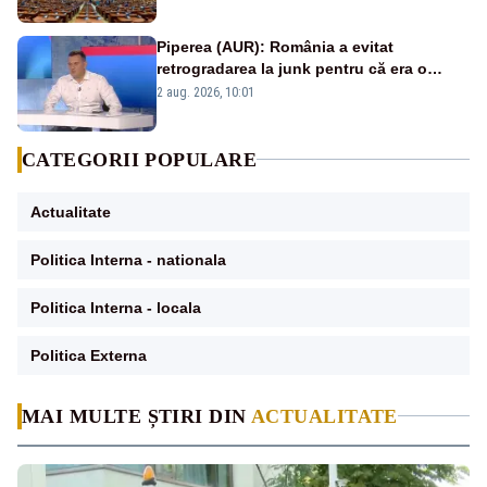
Piperea (AUR): România a evitat
retrogradarea la junk pentru că era o
catastrofă pentru bănci și fondurile de
2 aug. 2026, 10:01
pensii
CATEGORII POPULARE
Actualitate
Politica Interna - nationala
Politica Interna - locala
Politica Externa
MAI MULTE ȘTIRI DIN
ACTUALITATE