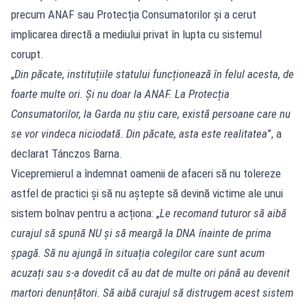
precum ANAF sau Protecția Consumatorilor și a cerut
implicarea directă a mediului privat în lupta cu sistemul
corupt.
„
Din păcate, instituțiile statului funcționează în felul acesta, de
foarte multe ori. Și nu doar la ANAF. La Protecția
Consumatorilor, la Garda nu știu care, există persoane care nu
se vor vindeca niciodată. Din păcate, asta este realitatea
”, a
declarat Tánczos Barna.
Vicepremierul a îndemnat oamenii de afaceri să nu tolereze
astfel de practici și să nu aștepte să devină victime ale unui
sistem bolnav pentru a acționa: „
Le recomand tuturor să aibă
curajul să spună NU și să meargă la DNA înainte de prima
șpagă. Să nu ajungă în situația colegilor care sunt acum
acuzați sau s-a dovedit că au dat de multe ori până au devenit
martori denunțători. Să aibă curajul să distrugem acest sistem