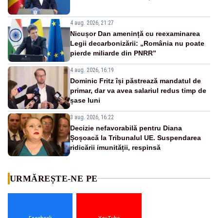
4 aug. 2026, 21:27
Nicușor Dan amenință cu reexaminarea
Legii decarbonizării: „România nu poate
pierde miliarde din PNRR”
4 aug. 2026, 16:19
Dominic Fritz își păstrează mandatul de
primar, dar va avea salariul redus timp de
șase luni
3 aug. 2026, 16:22
Decizie nefavorabilă pentru Diana
Șoșoacă la Tribunalul UE. Suspendarea
ridicării imunității, respinsă
URMĂREȘTE-NE PE