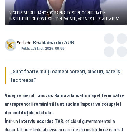
VICEPREMIERUL TÁNCZOS BARNA, DESPRE CORUPȚIA DIN
INSTITUȚIILE DE CONTROL: "DIN PĂCATE, ASTA ESTE REALITATEA"
Realitatea din AUR
Scris de
Publicat:
31 iul. 2025, 09:55
„Sunt foarte mulți oameni corecți, cinstiți, care își
fac treaba.”
Vicepremierul Tánczos Barna a lansat un apel ferm către
antreprenorii români să ia atitudine împotriva corupției
din instituțiile statului.
Într-un
interviu acordat TVR
, oficialul guvernamental a
denunțat practicile abuzive și corupte din instituții de control