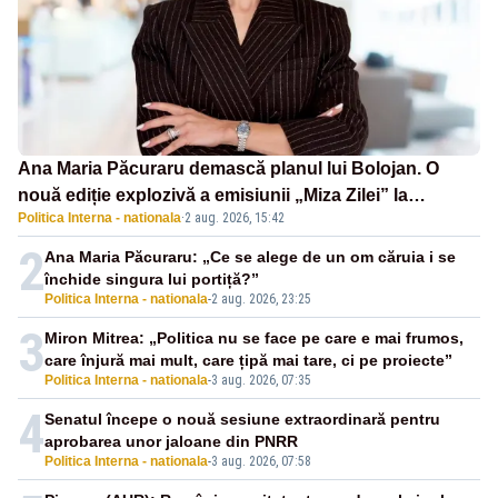
Ana Maria Păcuraru demască planul lui Bolojan. O
nouă ediție explozivă a emisiunii „Miza Zilei” la
Politica Interna - nationala
·
2 aug. 2026, 15:42
Realitatea PLUS
2
Ana Maria Păcuraru: „Ce se alege de un om căruia i se
închide singura lui portiță?”
Politica Interna - nationala
-
2 aug. 2026, 23:25
3
Miron Mitrea: „Politica nu se face pe care e mai frumos,
care înjură mai mult, care țipă mai tare, ci pe proiecte”
Politica Interna - nationala
-
3 aug. 2026, 07:35
4
Senatul începe o nouă sesiune extraordinară pentru
aprobarea unor jaloane din PNRR
Politica Interna - nationala
-
3 aug. 2026, 07:58