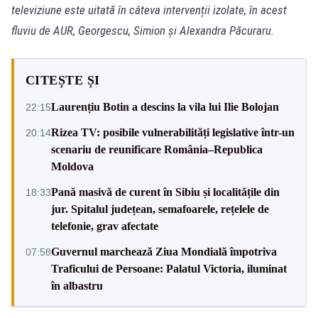
televiziune este uitată în câteva intervenții izolate, în acest
fluviu de AUR, Georgescu, Simion și Alexandra Păcuraru.
CITEȘTE ȘI
Laurențiu Botin a descins la vila lui Ilie Bolojan
22:15
Rizea TV: posibile vulnerabilități legislative într-un
20:14
scenariu de reunificare România–Republica
Moldova
Pană masivă de curent în Sibiu și localitățile din
18:33
jur. Spitalul județean, semafoarele, rețelele de
telefonie, grav afectate
Guvernul marchează Ziua Mondială împotriva
07:58
Traficului de Persoane: Palatul Victoria, iluminat
în albastru