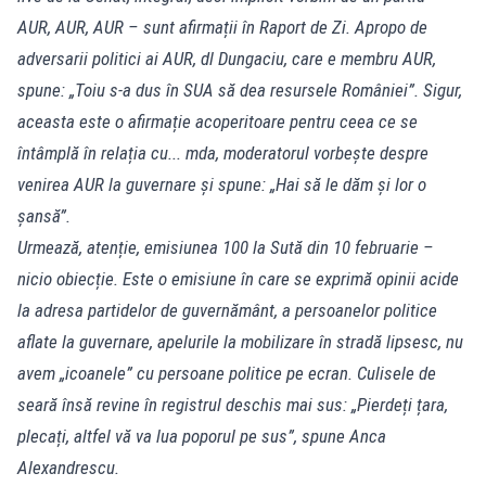
AUR, AUR, AUR – sunt afirmații în Raport de Zi. Apropo de
adversarii politici ai AUR, dl Dungaciu, care e membru AUR,
spune: „Toiu s-a dus în SUA să dea resursele României”. Sigur,
aceasta este o afirmație acoperitoare pentru ceea ce se
întâmplă în relația cu... mda, moderatorul vorbește despre
venirea AUR la guvernare și spune: „Hai să le dăm și lor o
șansă”.
Urmează, atenție, emisiunea 100 la Sută din 10 februarie –
nicio obiecție. Este o emisiune în care se exprimă opinii acide
la adresa partidelor de guvernământ, a persoanelor politice
aflate la guvernare, apelurile la mobilizare în stradă lipsesc, nu
avem „icoanele” cu persoane politice pe ecran. Culisele de
seară însă revine în registrul deschis mai sus: „Pierdeți țara,
plecați, altfel vă va lua poporul pe sus”, spune Anca
Alexandrescu.