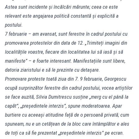
Astea sunt incidente și încălcări mărunte; ceea ce este
relevant este angajarea politică constantă și explicită a
postului.
7 februarie – am avansat, sunt ferestre în cadrul postului cu
promovarea protestelor din data de 12. „Trimiteți imagini din
localitățile voastre, fiecare din localitatea lui să iasă și să
manifeste” – e foarte interesant. Manifestațiile sunt libere,
datoria ziaristului e să le prezinte cu detașare.
Promovare proteste toată ziua din 7. 9 februarie, Georgescu
ocupă surprinzător ferestre din cadrul postului, vocea artiștilor
se face auzită, Silvia Dumitrescu susține „merg cu el până la
capăt”, „președintele interzis”, spune moderatoarea. Apar
burtiere cu aceeași atitudine față de o persoană privată; cum
spuneam, nu e un cetățean de la bloc care întâmplător e ales
de toți ca să fie prezentat „președintele interzis” pe ecran.