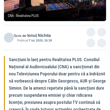
CNA - Realitatea PLUS
Ionuț Nichita
Scris de
Publicat:
7 iul. 2026, 16:38
Sancțiuni în lanț pentru Realitatea PLUS. Consiliul
Național al Audiovizualului (CNA) a sancționat din
nou Televiziunea Poporului doar pentru că a îndrăznit
să vorbească despre Călin Georgescu, AUR și George
Simion. De la amenzi repetate până la sancțiuni dure
precum suspendarea emisiei și chiar ridicarea
licenței, presiunea asupra postului TV continuă să
crească. În ciuda tuturor acțiunilor orchestrate de