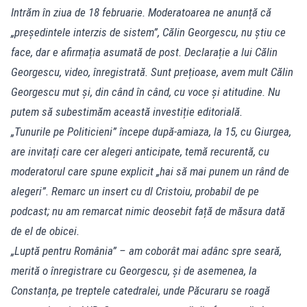
Intrăm în ziua de 18 februarie. Moderatoarea ne anunță că
„președintele interzis de sistem”, Călin Georgescu, nu știu ce
face, dar e afirmația asumată de post. Declarație a lui Călin
Georgescu, video, înregistrată. Sunt prețioase, avem mult Călin
Georgescu mut și, din când în când, cu voce și atitudine. Nu
putem să subestimăm această investiție editorială.
„Tunurile pe Politicieni” începe după-amiaza, la 15, cu Giurgea,
are invitați care cer alegeri anticipate, temă recurentă, cu
moderatorul care spune explicit „hai să mai punem un rând de
alegeri”. Remarc un insert cu dl Cristoiu, probabil de pe
podcast; nu am remarcat nimic deosebit față de măsura dată
de el de obicei.
„Luptă pentru România” – am coborât mai adânc spre seară,
merită o înregistrare cu Georgescu, și de asemenea, la
Constanța, pe treptele catedralei, unde Păcuraru se roagă