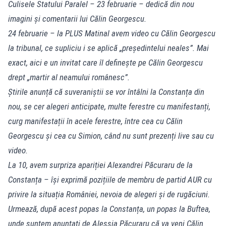
Culisele Statului Paralel – 23 februarie – dedică din nou
imagini și comentarii lui Călin Georgescu.
24 februarie – la PLUS Matinal avem video cu Călin Georgescu
la tribunal, ce supliciu i se aplică „președintelui neales”. Mai
exact, aici e un invitat care îl definește pe Călin Georgescu
drept „martir al neamului românesc”.
Știrile anunță că suveraniștii se vor întâlni la Constanța din
nou, se cer alegeri anticipate, multe ferestre cu manifestanți,
curg manifestații în acele ferestre, între cea cu Călin
Georgescu și cea cu Simion, când nu sunt prezenți live sau cu
video.
La 10, avem surpriza apariției Alexandrei Păcuraru de la
Constanța – își exprimă pozițiile de membru de partid AUR cu
privire la situația României, nevoia de alegeri și de rugăciuni.
Urmează, după acest popas la Constanța, un popas la Buftea,
unde suntem anunțați de Alessia Păcuraru că va veni Călin