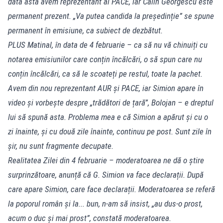
data asta avem reprezentant al PACE, iar Călin Georgescu este
permanent prezent. „Va putea candida la președinție” se spune
permanent în emisiune, ca subiect de dezbătut.
PLUS Matinal, în data de 4 februarie – ca să nu vă chinuiți cu
notarea emisiunilor care conțin încălcări, o să spun care nu
conțin încălcări, ca să le scoateți pe restul, toate la pachet.
Avem din nou reprezentant AUR și PACE, iar Simion apare în
video și vorbește despre „trădători de țară”, Bolojan – e dreptul
lui să spună asta. Problema mea e că Simion a apărut și cu o
zi înainte, și cu două zile înainte, continuu pe post. Sunt zile în
șir, nu sunt fragmente decupate.
Realitatea Zilei din 4 februarie – moderatoarea ne dă o știre
surprinzătoare, anunță că G. Simion va face declarații. După
care apare Simion, care face declarații. Moderatoarea se referă
la poporul român și la... bun, n-am să insist, „au dus-o prost,
acum o duc și mai prost”, constată moderatoarea.