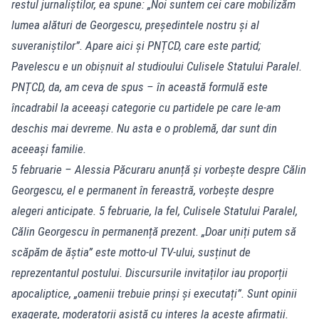
restul jurnaliștilor, ea spune: „Noi suntem cei care mobilizăm
lumea alături de Georgescu, președintele nostru și al
suveraniștilor”. Apare aici și PNȚCD, care este partid;
Pavelescu e un obișnuit al studioului Culisele Statului Paralel.
PNȚCD, da, am ceva de spus – în această formulă este
încadrabil la aceeași categorie cu partidele pe care le-am
deschis mai devreme. Nu asta e o problemă, dar sunt din
aceeași familie.
5 februarie – Alessia Păcuraru anunță și vorbește despre Călin
Georgescu, el e permanent în fereastră, vorbește despre
alegeri anticipate. 5 februarie, la fel, Culisele Statului Paralel,
Călin Georgescu în permanență prezent. „Doar uniți putem să
scăpăm de ăștia” este motto-ul TV-ului, susținut de
reprezentantul postului. Discursurile invitaților iau proporții
apocaliptice, „oamenii trebuie prinși și executați”. Sunt opinii
exagerate, moderatorii asistă cu interes la aceste afirmații.