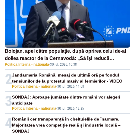
Bolojan, apel către populație, după oprirea celui de-al
doilea reactor de la Cernavodă: „Să își reducă
Politica Interna - nationala
·
30 iul. 2026, 10:38
consumul în orele de seară”
2
Jandarmeria Română, mesaj de ultimă oră pe fondul
tensiunilor de la protestul masiv al fermierilor - VIDEO
Politica Interna - nationala
-
30 iul. 2026, 11:08
3
SONDAJ: Aproape jumătate dintre români vor alegeri
anticipate
Politica Interna - nationala
-
30 iul. 2026, 12:25
4
Românii cer transparență în cheltuielile de înarmare.
Majoritatea vrea competiție reală și industrie locală –
SONDAJ