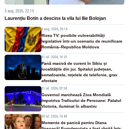
5 aug. 2026, 22:15
Laurențiu Botin a descins la vila lui Ilie Bolojan
3 aug. 2026, 20:14
Rizea TV: posibile vulnerabilități
legislative într-un scenariu de reunificare
România–Republica Moldova
31 iul. 2026, 18:33
Pană masivă de curent în Sibiu și
localitățile din jur. Spitalul județean,
semafoarele, rețelele de telefonie, grav
afectate
31 iul. 2026, 07:58
Guvernul marchează Ziua Mondială
împotriva Traficului de Persoane: Palatul
Victoria, iluminat în albastru
30 iul. 2026, 16:48
Momente de panică pentru Diana
Șoșoacă! Eurodeputata a fost rănită într-