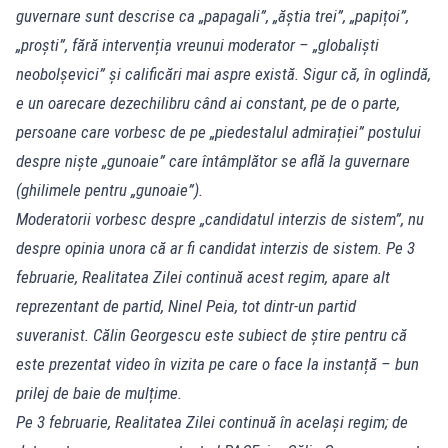
guvernare sunt descrise ca „papagali”, „ăștia trei”, „papițoi”,
„proști”, fără intervenția vreunui moderator – „globaliști
neobolșevici” și calificări mai aspre există. Sigur că, în oglindă,
e un oarecare dezechilibru când ai constant, pe de o parte,
persoane care vorbesc de pe „piedestalul admirației” postului
despre niște „gunoaie” care întâmplător se află la guvernare
(ghilimele pentru „gunoaie”).
Moderatorii vorbesc despre „candidatul interzis de sistem”, nu
despre opinia unora că ar fi candidat interzis de sistem. Pe 3
februarie, Realitatea Zilei continuă acest regim, apare alt
reprezentant de partid, Ninel Peia, tot dintr-un partid
suveranist. Călin Georgescu este subiect de știre pentru că
este prezentat video în vizita pe care o face la instanță – bun
prilej de baie de mulțime.
Pe 3 februarie, Realitatea Zilei continuă în același regim; de