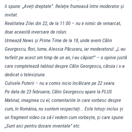
îi spune: „Aveți dreptate”. Relație frumoasă între moderator și
invitat.
Realitatea Zilei din 22, de la 11:00 – nu e nimic de remarcat,
doar această inversare de roluri.
Urmează News și Prime Time de la 18, unde avem Călin
Georgescu, flori, lume, Alessia Păcuraru, iar moderatorul: „L-au
terfelit pe acest om timp de un an, l-au căpiat!” – o opinie justă
care completează tabloul despre Călin Georgescu, căruia i s-a
dedicat o televiziune.
Culisele Puterii – nu a comis nicio încălcare pe 22 seara.
Pe data de 23 februarie, Călin Georgescu apare la PLUS
Matinal, imaginea cu el, comentariile în care vorbesc despre
cum, în România, nu suntem respectați... Este totuși inclus și
un fragment video ca să-l vedem cum vorbește, și care spune:
„Sunt aici pentru dosare inventate” etc.