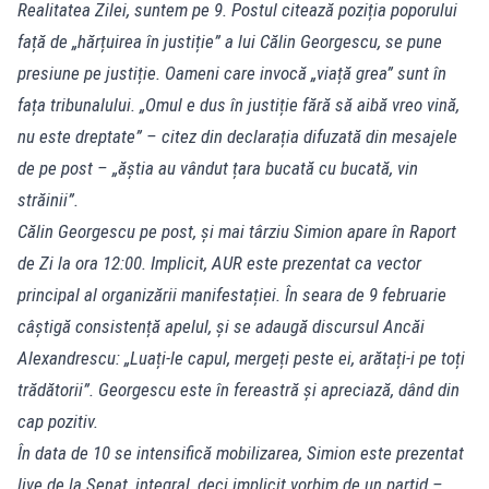
Realitatea Zilei, suntem pe 9. Postul citează poziția poporului
față de „hărțuirea în justiție” a lui Călin Georgescu, se pune
presiune pe justiție. Oameni care invocă „viață grea” sunt în
fața tribunalului. „Omul e dus în justiție fără să aibă vreo vină,
nu este dreptate” – citez din declarația difuzată din mesajele
de pe post – „ăștia au vândut țara bucată cu bucată, vin
străinii”.
Călin Georgescu pe post, și mai târziu Simion apare în Raport
de Zi la ora 12:00. Implicit, AUR este prezentat ca vector
principal al organizării manifestației. În seara de 9 februarie
câștigă consistență apelul, și se adaugă discursul Ancăi
Alexandrescu: „Luați-le capul, mergeți peste ei, arătați-i pe toți
trădătorii”. Georgescu este în fereastră și apreciază, dând din
cap pozitiv.
În data de 10 se intensifică mobilizarea, Simion este prezentat
live de la Senat, integral, deci implicit vorbim de un partid –