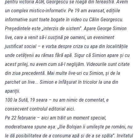
pentru victoria AUR, Georgescu se roagă din fereastră. Avem
un complex mistico-informativ. Pe 19 am avansat, edițiile
informative sunt toate bogate în video cu Călin Georgescu.
Președintele este „interzis de sistem”. Apare George Simion
live, care a venit să-i susțină pe oameni, un eveniment
justificat social – e vorba despre criza cu apa din localitățile
unde cetățenii au rămas fără apă. Sigur că Simion apare și cu
acest prilej, nu avem cum să-l neglijăm. Videourile sunt citate
din ziua precedentă. Mai multe live-uri cu Simion, și de la
parchet un live... Simion e înfășurat în tricolor la una din
apariții.
100 la Sută, 19 seara – nu am nimic de comentat, e
consecvent controlul editorial aici.
Pe 22 februarie – aici am trăit un moment special,
moderatoarea spune așa: „Ilie Bolojan îi umilește pe români, nu
le dă posibilitatea de a consuma apă și de a se spăla”. Invitatul