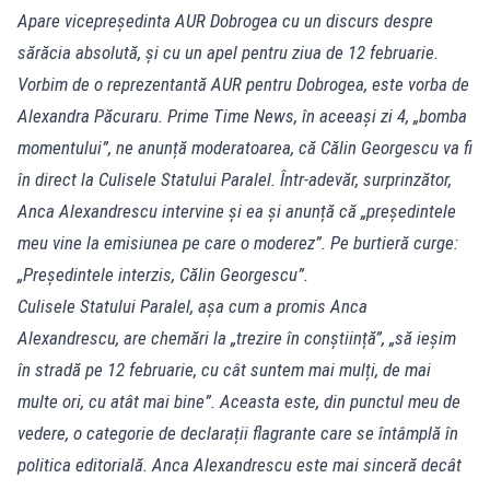
Apare vicepreședinta AUR Dobrogea cu un discurs despre
sărăcia absolută, și cu un apel pentru ziua de 12 februarie.
Vorbim de o reprezentantă AUR pentru Dobrogea, este vorba de
Alexandra Păcuraru. Prime Time News, în aceeași zi 4, „bomba
momentului”, ne anunță moderatoarea, că Călin Georgescu va fi
în direct la Culisele Statului Paralel. Într-adevăr, surprinzător,
Anca Alexandrescu intervine și ea și anunță că „președintele
meu vine la emisiunea pe care o moderez”. Pe burtieră curge:
„Președintele interzis, Călin Georgescu”.
Culisele Statului Paralel, așa cum a promis Anca
Alexandrescu, are chemări la „trezire în conștiință”, „să ieșim
în stradă pe 12 februarie, cu cât suntem mai mulți, de mai
multe ori, cu atât mai bine”. Aceasta este, din punctul meu de
vedere, o categorie de declarații flagrante care se întâmplă în
politica editorială. Anca Alexandrescu este mai sinceră decât