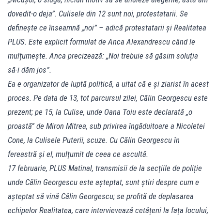
dovedit-o deja”. Culisele din 12 sunt noi, protestatarii. Se
definește ce înseamnă „noi” – adică protestatarii și Realitatea
PLUS. Este explicit formulat de Anca Alexandrescu când le
mulțumește. Anca precizează: „Noi trebuie să găsim soluția
să-i dăm jos”.
Ea e organizator de luptă politică, a uitat că e și ziarist în acest
proces. Pe data de 13, tot parcursul zilei, Călin Georgescu este
prezent; pe 15, la Culise, unde Oana Toiu este declarată „o
proastă” de Miron Mitrea, sub privirea îngăduitoare a Nicoletei
Cone, la Culisele Puterii, scuze. Cu Călin Georgescu în
fereastră și el, mulțumit de ceea ce ascultă.
17 februarie, PLUS Matinal, transmisii de la secțiile de poliție
unde Călin Georgescu este așteptat, sunt știri despre cum e
așteptat să vină Călin Georgescu; se profită de deplasarea
echipelor Realitatea, care intervievează cetățeni la fața locului,