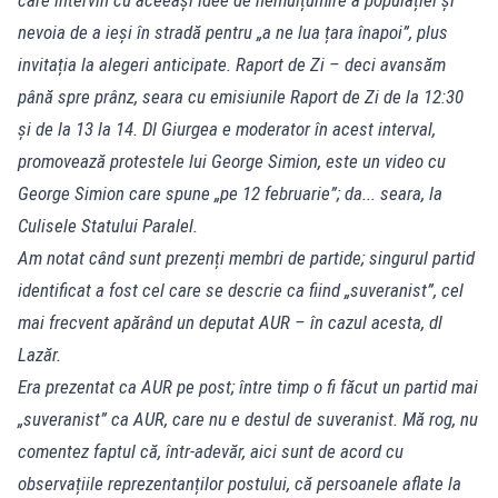
nevoia de a ieși în stradă pentru „a ne lua țara înapoi”, plus
invitația la alegeri anticipate. Raport de Zi – deci avansăm
până spre prânz, seara cu emisiunile Raport de Zi de la 12:30
și de la 13 la 14. Dl Giurgea e moderator în acest interval,
promovează protestele lui George Simion, este un video cu
George Simion care spune „pe 12 februarie”; da... seara, la
Culisele Statului Paralel.
Am notat când sunt prezenți membri de partide; singurul partid
identificat a fost cel care se descrie ca fiind „suveranist”, cel
mai frecvent apărând un deputat AUR – în cazul acesta, dl
Lazăr.
Era prezentat ca AUR pe post; între timp o fi făcut un partid mai
„suveranist” ca AUR, care nu e destul de suveranist. Mă rog, nu
comentez faptul că, într-adevăr, aici sunt de acord cu
observațiile reprezentanților postului, că persoanele aflate la