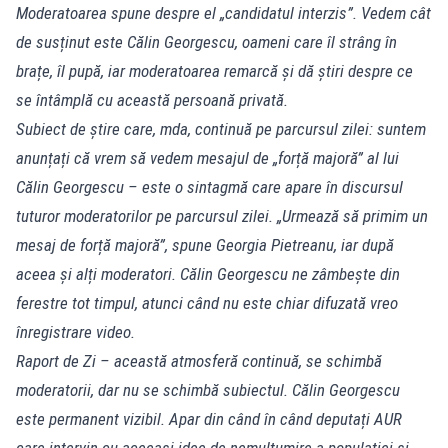
Moderatoarea spune despre el „candidatul interzis”. Vedem cât
de susținut este Călin Georgescu, oameni care îl strâng în
brațe, îl pupă, iar moderatoarea remarcă și dă știri despre ce
se întâmplă cu această persoană privată.
Subiect de știre care, mda, continuă pe parcursul zilei: suntem
anunțați că vrem să vedem mesajul de „forță majoră” al lui
Călin Georgescu – este o sintagmă care apare în discursul
tuturor moderatorilor pe parcursul zilei. „Urmează să primim un
mesaj de forță majoră”, spune Georgia Pietreanu, iar după
aceea și alți moderatori. Călin Georgescu ne zâmbește din
ferestre tot timpul, atunci când nu este chiar difuzată vreo
înregistrare video.
Raport de Zi – această atmosferă continuă, se schimbă
moderatorii, dar nu se schimbă subiectul. Călin Georgescu
este permanent vizibil. Apar din când în când deputați AUR
care intervin cu aceeași idee de nemulțumire a populației și