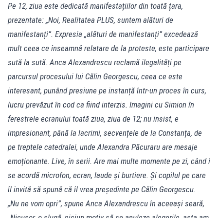
Pe 12, ziua este dedicată manifestațiilor din toată țara,
prezentate: „Noi, Realitatea PLUS, suntem alături de
manifestanți”. Expresia „alături de manifestanți” excedează
mult ceea ce înseamnă relatare de la proteste, este participare
sută la sută. Anca Alexandrescu reclamă ilegalități pe
parcursul procesului lui Călin Georgescu, ceea ce este
interesant, punând presiune pe instanță într-un proces în curs,
lucru prevăzut în cod ca fiind interzis. Imagini cu Simion în
ferestrele ecranului toată ziua, ziua de 12; nu insist, e
impresionant, până la lacrimi, secvențele de la Constanța, de
pe treptele catedralei, unde Alexandra Păcuraru are mesaje
emoționante. Live, în serii. Are mai multe momente pe zi, când i
se acordă microfon, ecran, laude și burtiere. Și copilul pe care
îl invită să spună că îl vrea președinte pe Călin Georgescu.
„Nu ne vom opri”, spune Anca Alexandrescu în aceeași seară,
„Nicușor, o slugă, niciun motiv să se anuleze alegerile, asta am