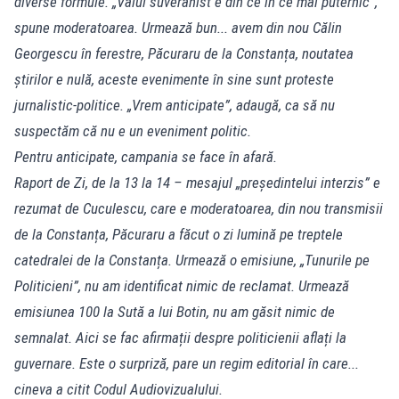
diverse formule. „Valul suveranist e din ce în ce mai puternic”,
spune moderatoarea. Urmează bun... avem din nou Călin
Georgescu în ferestre, Păcuraru de la Constanța, noutatea
știrilor e nulă, aceste evenimente în sine sunt proteste
jurnalistic-politice. „Vrem anticipate”, adaugă, ca să nu
suspectăm că nu e un eveniment politic.
Pentru anticipate, campania se face în afară.
Raport de Zi, de la 13 la 14 – mesajul „președintelui interzis” e
rezumat de Cuculescu, care e moderatoarea, din nou transmisii
de la Constanța, Păcuraru a făcut o zi lumină pe treptele
catedralei de la Constanța. Urmează o emisiune, „Tunurile pe
Politicieni”, nu am identificat nimic de reclamat. Urmează
emisiunea 100 la Sută a lui Botin, nu am găsit nimic de
semnalat. Aici se fac afirmații despre politicienii aflați la
guvernare. Este o surpriză, pare un regim editorial în care...
cineva a citit Codul Audiovizualului.