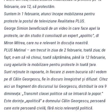
februarie, ora 12, să protestăm.
Suntem în 1 februarie, atunci începe mobilizarea pentru
proteste la postul de televiziune Realitatea PLUS.
George Simion beneficiază de un video în care face apel la
proteste, iar din studio îl consiliază un expert „apolitic”, dl
Miron Mitrea, care nu e relevant în discuția noastră.
PLUS Matinal – am trecut în ziua de 2 februarie, toată ziua; de
fapt, n-am să vă chinui, toată săptămâna, până la 12 februarie,
curg apelurile la mobilizare pentru proteste în toată țara.
Sunt reținute în rapoarte, în fiecare zi avem bucuria să-l vedem
pe dl Călin Georgescu, fie în discurs înregistrat și difuzat. Citez
aici un fragment din discursul lui Georgescu, distribuit la ora 9
dimineața: „Transmit clasei politice să se întoarcă la popor.”
Este dorința „apolitică” a domnului Călin Georgescu, persoană
care este persoană civilă, fără nicio relevanță politică.