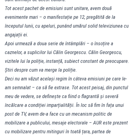
Tot acest pachet de emisiuni sunt unitare, avem două
evenimente mari – o manifestație pe 12, pregătită de la
începutul lunii, cu apeluri, punând umărul solid televiziunea cu
angajații ei.
Apoi urmează a doua serie de întâmplări – o însoțire a
caznelor, a suplicilor lui Călin Georgescu. Călin Georgescu,
vizitele lui la poliție, instanță, subiect constant de preocupare.
Știri despre cum va merge la poliție.
Deci nu am văzut același regim în câteva emisiuni pe care le-
am semnalat – ca să fie extrase. Tot acest peisaj, din punctul
meu de vedere, se definește ca fiind o flagrantă și severă
încălcare a condiției imparțialității. În loc să fim în fața unui
post de TV, avem de-a face cu un mecanism politic de
mobilizare a publicului, mesaje electorale – AUR este prezent
cu mobilizare pentru mitinguri în toată țara, partea de