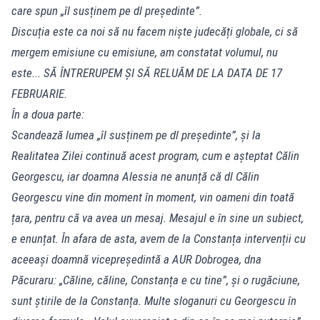
care spun „îl susținem pe dl președinte”.
Discuția este ca noi să nu facem niște judecăți globale, ci să
mergem emisiune cu emisiune, am constatat volumul, nu
este... SĂ ÎNTRERUPEM ȘI SĂ RELUĂM DE LA DATA DE 17
FEBRUARIE.
În a doua parte:
Scandează lumea „îl susținem pe dl președinte”, și la
Realitatea Zilei continuă acest program, cum e așteptat Călin
Georgescu, iar doamna Alessia ne anunță că dl Călin
Georgescu vine din moment în moment, vin oameni din toată
țara, pentru că va avea un mesaj. Mesajul e în sine un subiect,
e enunțat. În afara de asta, avem de la Constanța intervenții cu
aceeași doamnă vicepreședintă a AUR Dobrogea, dna
Păcuraru: „Căline, căline, Constanța e cu tine”, și o rugăciune,
sunt știrile de la Constanța. Multe sloganuri cu Georgescu în