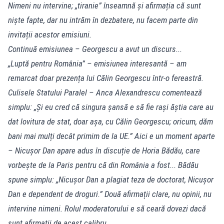
Nimeni nu intervine; „tiranie” înseamnă și afirmația că sunt
niște fapte, dar nu intrăm în dezbatere, nu facem parte din
invitații acestor emisiuni.
Continuă emisiunea – Georgescu a avut un discurs...
„Luptă pentru România” – emisiunea interesantă – am
remarcat doar prezența lui Călin Georgescu într-o fereastră.
Culisele Statului Paralel – Anca Alexandrescu comentează
simplu: „Și eu cred că singura șansă e să fie rași ăștia care au
dat lovitura de stat, doar așa, cu Călin Georgescu; oricum, dăm
bani mai mulți decât primim de la UE.” Aici e un moment aparte
– Nicușor Dan apare adus în discuție de Horia Bădău, care
vorbește de la Paris pentru că din România a fost... Bădău
spune simplu: „Nicușor Dan a plagiat teza de doctorat, Nicușor
Dan e dependent de droguri.” Două afirmații clare, nu opinii, nu
intervine nimeni. Rolul moderatorului e să ceară dovezi dacă
sunt afirmații de acest calibru.