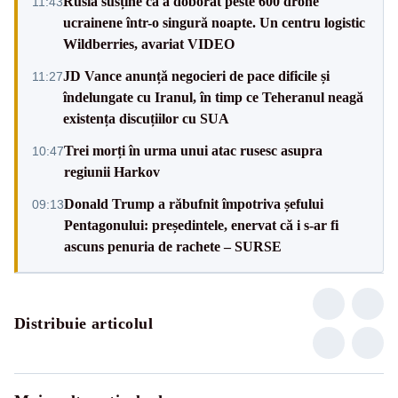
Rusia susține că a doborât peste 600 drone
11:43
ucrainene într-o singură noapte. Un centru logistic
Wildberries, avariat VIDEO
JD Vance anunță negocieri de pace dificile și
11:27
îndelungate cu Iranul, în timp ce Teheranul neagă
existența discuțiilor cu SUA
Trei morți în urma unui atac rusesc asupra
10:47
regiunii Harkov
Donald Trump a răbufnit împotriva șefului
09:13
Pentagonului: președintele, enervat că i s-ar fi
ascuns penuria de rachete – SURSE
Distribuie articolul