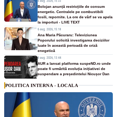
6 aug. 2026, 15:33
Bolojan anunță restricțiile de consum
energetic. Centralele pe combustibili
fosili, repornite. La ore de vârf se va apela
la importuri - LIVE TEXT
6 aug. 2026, 15:18
Ana Maria Păcuraru: Televiziunea
Poporului solicită investigarea deciziilor
luate în această perioadă de criză
enegetică
6 aug. 2026, 13:44
AUR a lansat platforma suspeND.ro unde
poate fi urmărită evoluția inițiativei de
suspendare a președintelui Nicușor Dan
POLITICA INTERNA - LOCALA