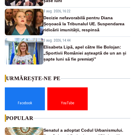
șase luni
3 aug. 2026, 16:22
Decizie nefavorabilă pentru Diana
Șoșoacă la Tribunalul UE. Suspendarea
ridicării imunității, respinsă
3 aug. 2026, 14:44
Elisabeta Lipă, apel către Ilie Bolojan:
„Sportivii României așteaptă de un an și
șapte luni să fie premiați”
URMĂREȘTE-NE PE
Facebook
YouTube
POPULAR
Senatul a adoptat Codul Urbanismului.