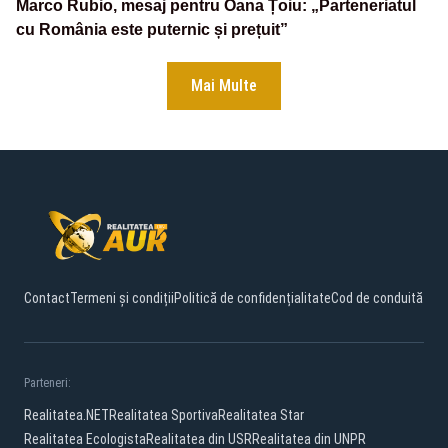
Marco Rubio, mesaj pentru Oana Țoiu: „Parteneriatul
cu România este puternic și prețuit”
Mai Multe
Contact
Termeni și condiții
Politică de confidențialitate
Cod de conduită
Parteneri:
Realitatea.NET
Realitatea Sportiva
Realitatea Star
Realitatea Ecologista
Realitatea din USR
Realitatea din UNPR