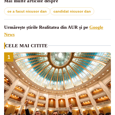
Mai multe articole despre
ce a facut nicusor dan
candidat nicusor dan
Urmărește știrile Realitatea din AUR și pe
Google
News
CELE MAI CITITE
1