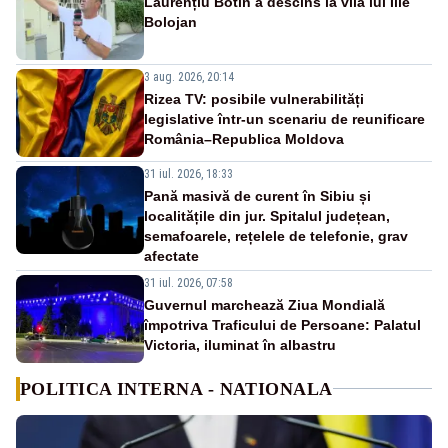
Laurențiu Botin a descins la vila lui Ilie
Bolojan
3 aug. 2026, 20:14
Rizea TV: posibile vulnerabilități
legislative într-un scenariu de reunificare
România–Republica Moldova
31 iul. 2026, 18:33
Pană masivă de curent în Sibiu și
localitățile din jur. Spitalul județean,
semafoarele, rețelele de telefonie, grav
afectate
31 iul. 2026, 07:58
Guvernul marchează Ziua Mondială
împotriva Traficului de Persoane: Palatul
Victoria, iluminat în albastru
POLITICA INTERNA - NATIONALA