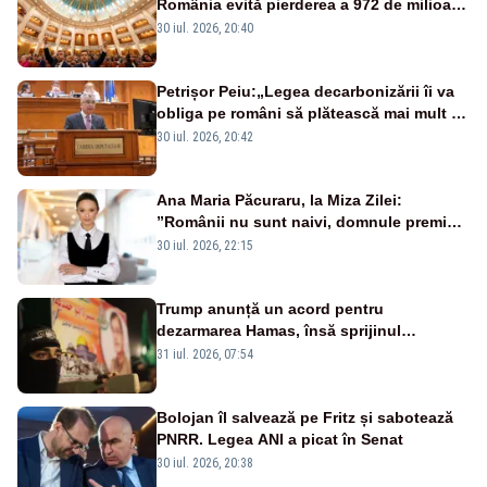
România evită pierderea a 972 de milioane
de euro din PNRR
30 iul. 2026, 20:40
Petrișor Peiu:„Legea decarbonizării îi va
obliga pe români să plătească mai mult și
să stea în frig. AUR a votat împotrivă”
30 iul. 2026, 20:42
Ana Maria Păcuraru, la Miza Zilei:
”Românii nu sunt naivi, domnule premier
Bolojan”
30 iul. 2026, 22:15
Trump anunță un acord pentru
dezarmarea Hamas, însă sprijinul
Israelului rămâne incert
31 iul. 2026, 07:54
Bolojan îl salvează pe Fritz și sabotează
PNRR. Legea ANI a picat în Senat
30 iul. 2026, 20:38