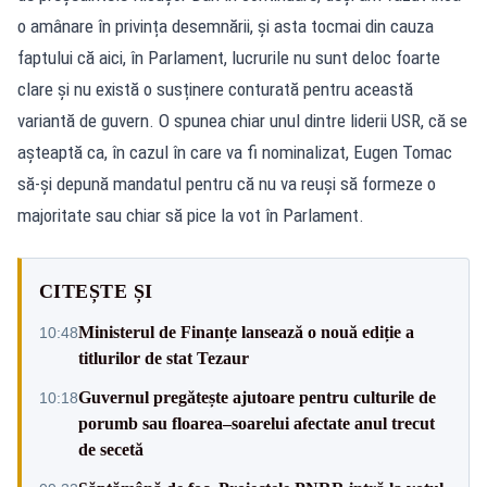
o amânare în privința desemnării, și asta tocmai din cauza
faptului că aici, în Parlament, lucrurile nu sunt deloc foarte
clare și nu există o susținere conturată pentru această
variantă de guvern. O spunea chiar unul dintre liderii USR, că se
așteaptă ca, în cazul în care va fi nominalizat, Eugen Tomac
să-și depună mandatul pentru că nu va reuși să formeze o
majoritate sau chiar să pice la vot în Parlament.
CITEȘTE ȘI
Ministerul de Finanțe lansează o nouă ediție a
10:48
titlurilor de stat Tezaur
Guvernul pregătește ajutoare pentru culturile de
10:18
porumb sau floarea–soarelui afectate anul trecut
de secetă