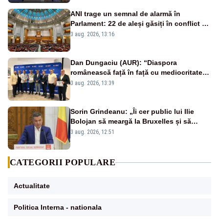
ANI trage un semnal de alarmă în
Parlament: 22 de aleși găsiți în conflict de
interese au rămas în funcții
3 aug. 2026, 13:16
Dan Dungaciu (AUR): “Diaspora
românească față în față cu mediocritatea
statului român”
3 aug. 2026, 13:39
Sorin Grindeanu: „Îi cer public lui Ilie
Bolojan să meargă la Bruxelles și să
amâne închiderea termocentralelor” –
3 aug. 2026, 12:51
VIDEO
CATEGORII POPULARE
Actualitate
Politica Interna - nationala