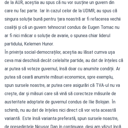
de la AUR, aceștia au spus că nu vor susține un guvern din
care nu fac parte. Iar în cazul celor de la UDMR, au spus că
singura soluție bună pentru țara noastră ar fi refacerea vechii
coaliții și că un guvern tehnocrat condus de Eugen Tomac nu
ar fi nici măcar o soluție de avarie, o spunea chiar liderul
partidului, Kelemen Hunor.
În privința social-democraților, aceștia au lăsat cumva ușa
ceva mai deschisă decât celelalte partide, au dat de înțeles că
ar putea să voteze guvernul, însă doar cu anumite condiții. Ar
putea să ceară anumite măsuri economice, spre exemplu,
spun sursele noastre, ar putea cere asigurări că TVA-ul nu va
crește, dar și măsuri care să vină să corecteze măsurile de
austeritate adoptate de guvernul condus de Ilie Bolojan. În
schimb, nu au dat de înțeles nici direct că vor vota această
variantă. Este însă varianta preferată, spun sursele noastre,
de președintele Nicușor Dan în continuare, deși am văzut încă