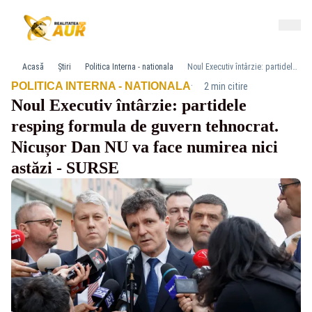
Acasă
Știri
Politica Interna - nationala
Noul Executiv întârzie: partidele resping formula de guvern tehnocrat. Nicușor Dan NU va face numirea nici astăzi - SURSE
·
POLITICA INTERNA - NATIONALA
2 min citire
Noul Executiv întârzie: partidele
resping formula de guvern tehnocrat.
Nicușor Dan NU va face numirea nici
astăzi - SURSE