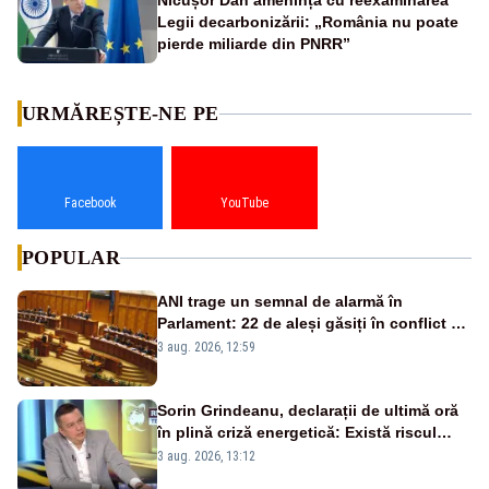
Nicușor Dan amenință cu reexaminarea
Legii decarbonizării: „România nu poate
pierde miliarde din PNRR”
URMĂREȘTE-NE PE
Facebook
YouTube
POPULAR
ANI trage un semnal de alarmă în
Parlament: 22 de aleși găsiți în conflict de
interese au rămas în funcții
3 aug. 2026, 12:59
Sorin Grindeanu, declarații de ultimă oră
în plină criză energetică: Există riscul
închiderii Grupului 2 de la Cernavodă
3 aug. 2026, 13:12