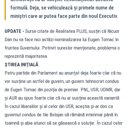
formulă. Deja, se vehiculează și primele nume de
miniștri care ar putea face parte din noul Executiv.
UPDATE -
Surse citate de Realitatea PLUS, susțin că Nicuor
Dan nu va face nici astăzi nominalizarea lui Eugen Tomac în
fruntea Guvernului. Potrivit sureslor menționate, prioblema o
reprezintă majoritatea.
ȘTIREA INIȚIALĂ
Patru partide din Parlament au anunțat deja foarte clar că nu
vor susține un astfel de guvern, un guvern tehnocrat condus
de Eugen Tomac din poziția de premier. PNL, USR, UDMR, dar
și AUR au spus foarte clar că nu ar susține această variantă.
În cazul liberalilor și al celor din USR, aceștia și-ar dori ca
guvernul condus de Ilie Bolojan să rămână interimar până în
toamnă și abia atunci să se găsească o soluție. În cazul celor