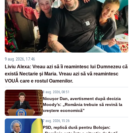
9 aug. 2026, 17:46
Liviu Alexa: Vreau azi sǎ îi reamintesc lui Dumnezeu cǎ
existǎ Nectarie şi Maria. Vreau azi sǎ vǎ reamintesc
VOUǍ care e rostul Oamenilor.
8 aug. 2026, 08:51
Nicușor Dan, avertisment după decizia
Moody’s: „România trebuie să revină la
creștere economică”
7 aug. 2026, 15:26
PSD, replică dură pentru Bolojan: