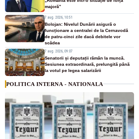
„România este într-o situație de forță
majoră”
7 aug. 2026, 10:51
Bolojan: Nivelul Dunării asigură o
funcționare a centralei de la Cernavodă
de patru-cinci zile dacă debitele vor
scădea
7 aug. 2026, 09:07
Senatorii și deputații rămân la muncă.
Sesiunea extraordinară, prelungită până
la votul pe legea salarizării
POLITICA INTERNA - NATIONALA