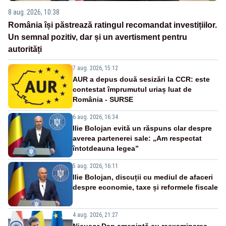
8 aug. 2026, 10:38
România își păstrează ratingul recomandat investițiilor.
Un semnal pozitiv, dar și un avertisment pentru
autorități
7 aug. 2026, 15:12
AUR a depus două sesizări la CCR: este
contestat împrumutul uriaș luat de
România - SURSE
6 aug. 2026, 16:34
Ilie Bolojan evită un răspuns clar despre
averea partenerei sale: „Am respectat
întotdeauna legea”
5 aug. 2026, 16:11
Ilie Bolojan, discuții cu mediul de afaceri
despre economie, taxe și reformele fiscale
4 aug. 2026, 21:27