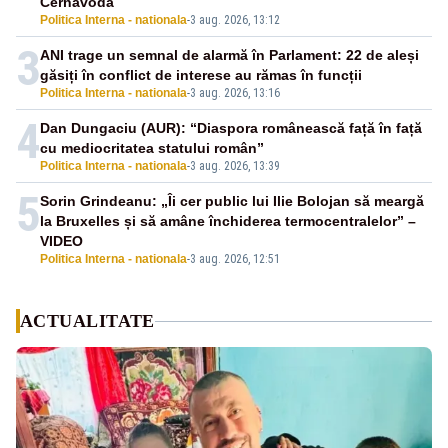
Cernavodă
Politica Interna - nationala
-
3 aug. 2026, 13:12
3
ANI trage un semnal de alarmă în Parlament: 22 de aleși
găsiți în conflict de interese au rămas în funcții
Politica Interna - nationala
-
3 aug. 2026, 13:16
4
Dan Dungaciu (AUR): “Diaspora românească față în față
cu mediocritatea statului român”
Politica Interna - nationala
-
3 aug. 2026, 13:39
5
Sorin Grindeanu: „Îi cer public lui Ilie Bolojan să meargă
la Bruxelles și să amâne închiderea termocentralelor” –
VIDEO
Politica Interna - nationala
-
3 aug. 2026, 12:51
ACTUALITATE