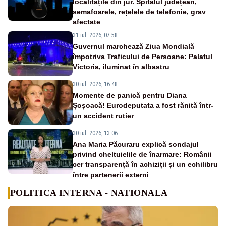
localitățile din jur. Spitalul județean,
semafoarele, rețelele de telefonie, grav
afectate
31 iul. 2026, 07:58
Guvernul marchează Ziua Mondială
împotriva Traficului de Persoane: Palatul
Victoria, iluminat în albastru
30 iul. 2026, 16:48
Momente de panică pentru Diana
Șoșoacă! Eurodeputata a fost rănită într-
un accident rutier
30 iul. 2026, 13:06
Ana Maria Păcuraru explică sondajul
privind cheltuielile de înarmare: Românii
cer transparență în achiziții și un echilibru
între partenerii externi
POLITICA INTERNA - NATIONALA