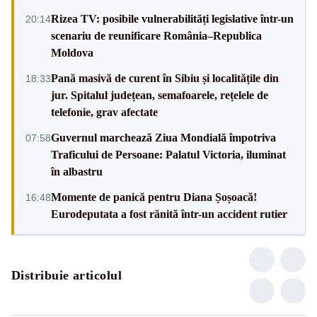
Rizea TV: posibile vulnerabilități legislative într-un
20:14
scenariu de reunificare România–Republica
Moldova
Pană masivă de curent în Sibiu și localitățile din
18:33
jur. Spitalul județean, semafoarele, rețelele de
telefonie, grav afectate
Guvernul marchează Ziua Mondială împotriva
07:58
Traficului de Persoane: Palatul Victoria, iluminat
în albastru
Momente de panică pentru Diana Șoșoacă!
16:48
Eurodeputata a fost rănită într-un accident rutier
Distribuie articolul