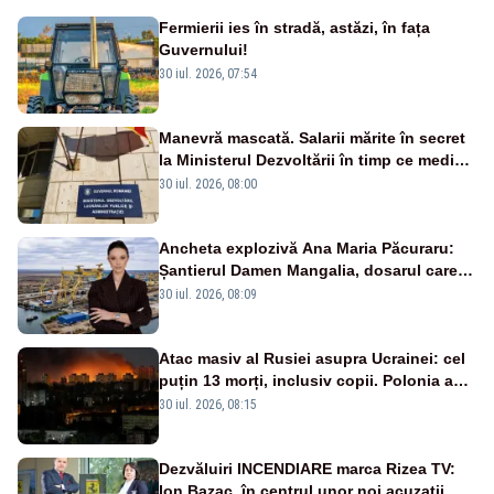
Fermierii ies în stradă, astăzi, în fața
Guvernului!
30 iul. 2026, 07:54
Manevră mascată. Salarii mărite în secret
la Ministerul Dezvoltării în timp ce medicii
ies în stradă
30 iul. 2026, 08:00
Ancheta explozivă Ana Maria Păcuraru:
Șantierul Damen Mangalia, dosarul care
scufundă apărarea României
30 iul. 2026, 08:09
Atac masiv al Rusiei asupra Ucrainei: cel
puțin 13 morți, inclusiv copii. Polonia a
ridicat avioanele de vânătoare
30 iul. 2026, 08:15
Dezvăluiri INCENDIARE marca Rizea TV:
Ion Bazac, în centrul unor noi acuzații