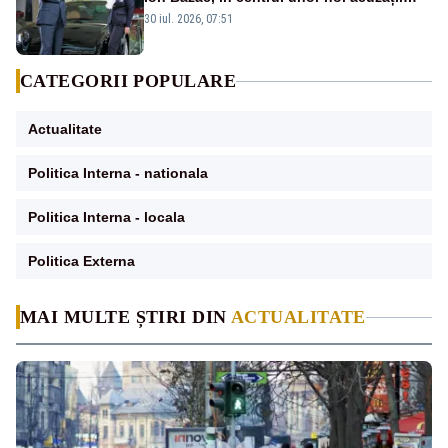
publice
30 iul. 2026, 07:51
CATEGORII POPULARE
Actualitate
Politica Interna - nationala
Politica Interna - locala
Politica Externa
MAI MULTE ȘTIRI DIN
ACTUALITATE