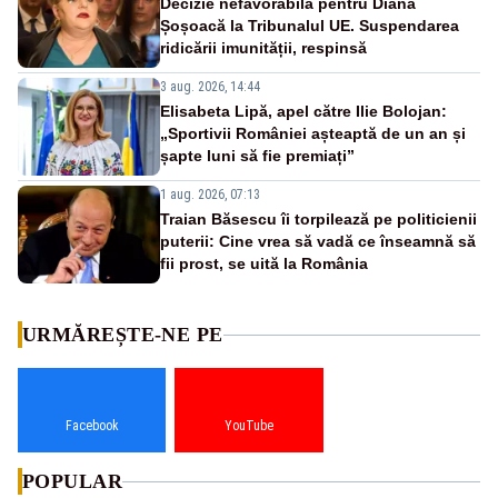
Decizie nefavorabilă pentru Diana
Șoșoacă la Tribunalul UE. Suspendarea
ridicării imunității, respinsă
3 aug. 2026, 14:44
Elisabeta Lipă, apel către Ilie Bolojan:
„Sportivii României așteaptă de un an și
șapte luni să fie premiați”
1 aug. 2026, 07:13
Traian Băsescu îi torpilează pe politicienii
puterii: Cine vrea să vadă ce înseamnă să
fii prost, se uită la România
URMĂREȘTE-NE PE
Facebook
YouTube
POPULAR