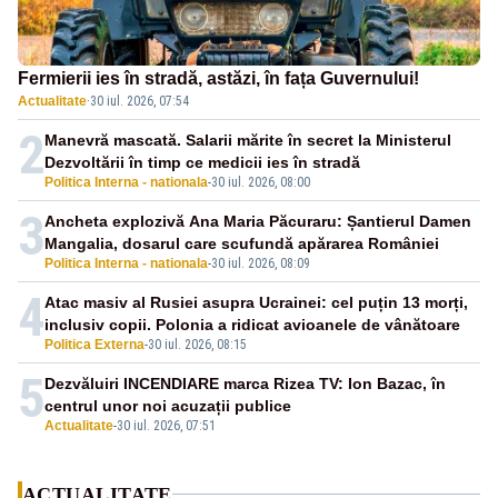
Fermierii ies în stradă, astăzi, în fața Guvernului!
Actualitate
·
30 iul. 2026, 07:54
2
Manevră mascată. Salarii mărite în secret la Ministerul
Dezvoltării în timp ce medicii ies în stradă
Politica Interna - nationala
-
30 iul. 2026, 08:00
3
Ancheta explozivă Ana Maria Păcuraru: Șantierul Damen
Mangalia, dosarul care scufundă apărarea României
Politica Interna - nationala
-
30 iul. 2026, 08:09
4
Atac masiv al Rusiei asupra Ucrainei: cel puțin 13 morți,
inclusiv copii. Polonia a ridicat avioanele de vânătoare
Politica Externa
-
30 iul. 2026, 08:15
5
Dezvăluiri INCENDIARE marca Rizea TV: Ion Bazac, în
centrul unor noi acuzații publice
Actualitate
-
30 iul. 2026, 07:51
ACTUALITATE