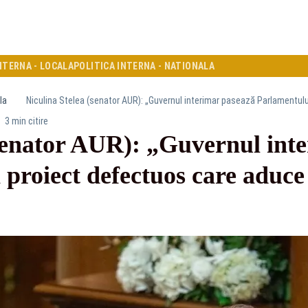
NTERNA - LOCALA
POLITICA INTERNA - NATIONALA
la
3 min citire
(senator AUR): „Guvernul int
proiect defectuos care aduce 
”