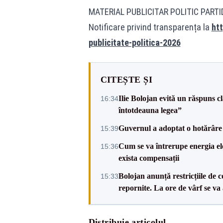
MATERIAL PUBLICITAR POLITIC PART
Notificare privind transparența la
htt
publicitate-politica-2026
CITEȘTE ȘI
Ilie Bolojan evită un răspuns c
16:34
întotdeauna legea”
Guvernul a adoptat o hotărâre 
15:39
Cum se va întrerupe energia el
15:36
exista compensații
Bolojan anunță restricțiile de c
15:33
repornite. La ore de vârf se v
Distribuie articolul