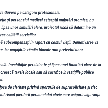
 de Guvern pe categorii profesionale:
ucție și personalul medical așteaptă majorări promise, nu
n lipsa unor simulări clare, proiectul riscă să determine un
a calității serviciilor.
nă subcompensați în raport cu costul vieții. Demotivarea va
re, iar angajările rămân blocate sub pretextul unor
ală: Inechitățile persistente și lipsa unei finanțări clare de la
crească taxele locale sau să sacrifice investițiile publice
l.
ipsa de claritate privind sporurile de suprasolicitare și risc
ând riscul pierderii personalului cheie care asigură siguranța