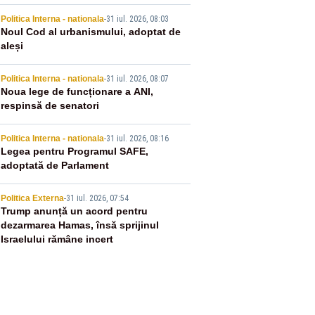
2
Politica Interna - nationala
-
31 iul. 2026, 08:03
Noul Cod al urbanismului, adoptat de
aleși
3
Politica Interna - nationala
-
31 iul. 2026, 08:07
Noua lege de funcționare a ANI,
respinsă de senatori
4
Politica Interna - nationala
-
31 iul. 2026, 08:16
Legea pentru Programul SAFE,
adoptată de Parlament
5
Politica Externa
-
31 iul. 2026, 07:54
Trump anunță un acord pentru
dezarmarea Hamas, însă sprijinul
Israelului rămâne incert