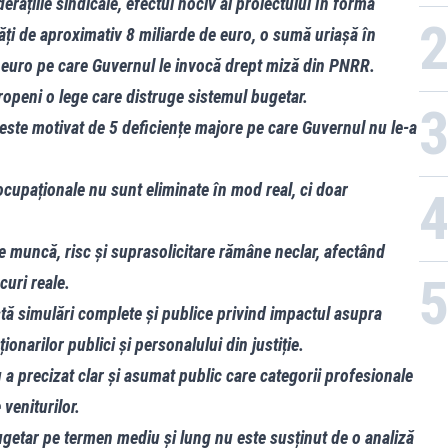
erațiile sindicale, efectul nociv al proiectului în forma
ăți de aproximativ 8 miliarde de euro, o sumă uriașă în
 euro pe care Guvernul le invocă drept miză din PNRR.
peni o lege care distruge sistemul bugetar.
 este motivat de 5 deficiențe majore pe care Guvernul nu le-a
e ocupaționale nu sunt eliminate în mod real, ci doar
e muncă, risc și suprasolicitare rămâne neclar, afectând
curi reale.
stă simulări complete și publice privind impactul asupra
cționarilor publici și personalului din justiție.
a precizat clar și asumat public care categorii profesionale
veniturilor.
bugetar pe termen mediu și lung nu este susținut de o analiză