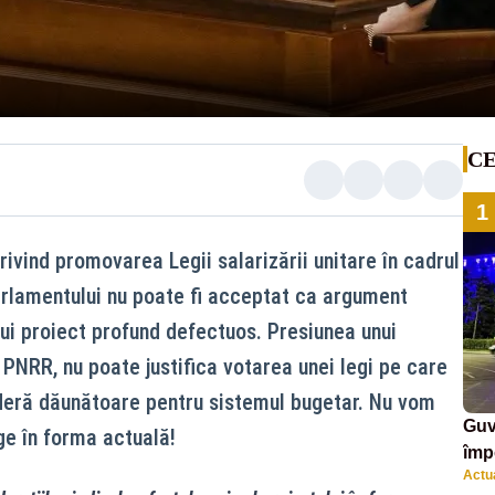
CE
1
rivind promovarea Legii salarizării unitare în cadrul
arlamentului nu poate fi acceptat ca argument
ui proiect profund defectuos. Presiunea unui
 PNRR, nu poate justifica votarea unei legi pe care
ideră dăunătoare pentru sistemul bugetar. Nu vom
Guv
ge în forma actuală!
împ
Actua
Pala