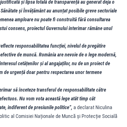
stificată și lipsa totală de transparență au generat deja o
Sănătate și Învățământ au anunțat posibile greve sectoriale
emenea amploare nu poate fi construită fără consultarea
acestui consens, proiectul Guvernului interimar rămâne unul
reflecte responsabilitatea funcției, nivelul de pregătire
e efective de muncă. România are nevoie de o lege modernă,
interesul cetățenilor și al angajaților, nu de un proiect de
im de urgență doar pentru respectarea unor termene
erimar să înceteze transferul de responsabilitate către
defectuos. Nu vom vota această lege atât timp cât
e, indiferent de presiunile politice”,
a declarat Niculina
litic al Comisiei Naționale de Muncă și Protecție Socială