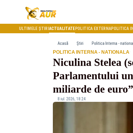
ULTIMELE ȘTIRI
ACTUALITATE
POLITICA EXTERNA
POLITICA I
Acasă
Știri
Politica Interna - nationa
·
POLITICA INTERNA - NATIONALA
Niculina Stelea 
Parlamentului un 
miliarde de euro
8 iul. 2026, 18:24