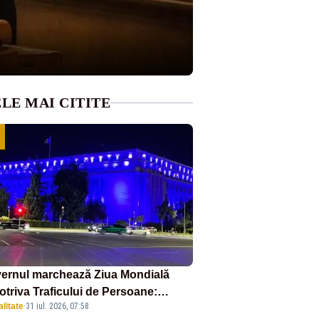
LE MAI CITITE
ernul marchează Ziua Mondială
otriva Traficului de Persoane:
litate
·
31 iul. 2026, 07:58
tul Victoria, iluminat în albastru