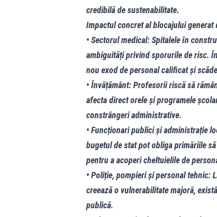
credibilă de sustenabilitate.
Impactul concret al blocajului generat
• Sectorul medical: Spitalele în constr
ambiguități privind sporurile de risc. Î
nou exod de personal calificat și scădere
• Învățământ: Profesorii riscă să rămâ
afecta direct orele și programele școla
constrângeri administrative.
• Funcționari publici și administrație loc
bugetul de stat pot obliga primăriile să 
pentru a acoperi cheltuielile de persona
• Poliție, pompieri și personal tehnic: L
creează o vulnerabilitate majoră, exist
publică.