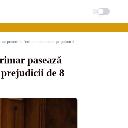
Schimba tema
Niculina Stelea (senator AUR): „Guvernul interimar pasează Parlamentului un proiect defectuos care aduce prejudicii de 8 miliarde de euro”
erimar pasează
prejudicii de 8