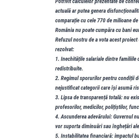
Potrivit calculelor prezentate de confed
actuală ar putea genera disfuncționalit
comparație cu cele 770 de milioane de
România nu poate cumpăra cu bani euro
Refuzul nostru de a vota acest proiect
rezolvat:
1. Inechitățile salariale dintre familiil
redistribuite.
2. Regimul sporurilor pentru condiții d
nejustificat categorii care își asumă ris
3. Lipsa de transparență totală: nu exi
profesorilor, medicilor, polițiștilor, fun
4. Ascunderea adevărului: Guvernul nu 
vor suporta diminuări sau înghețări ale 
5. Instabilitatea financiară: impactul 