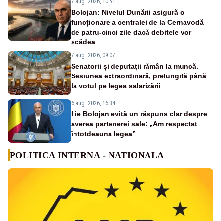
7 aug. 2026, 10:51
Bolojan: Nivelul Dunării asigură o
funcționare a centralei de la Cernavodă
de patru-cinci zile dacă debitele vor
scădea
7 aug. 2026, 09:07
Senatorii și deputații rămân la muncă.
Sesiunea extraordinară, prelungită până
la votul pe legea salarizării
6 aug. 2026, 16:34
Ilie Bolojan evită un răspuns clar despre
averea partenerei sale: „Am respectat
întotdeauna legea”
POLITICA INTERNA - NATIONALA