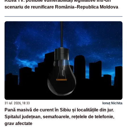
Rizea TV: posibile vulnerabilități legislative într-un
scenariu de reunificare România–Republica Moldova
31 iul. 2026, 18:33
Ionuț Nichita
Pană masivă de curent în Sibiu și localitățile din jur.
Spitalul județean, semafoarele, rețelele de telefonie,
grav afectate