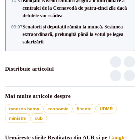
Bolojan: Nivelul Dunării asigură o funcționare a
10:51
centralei de la Cernavodă de patru-cinci zile dacă
debitele vor scădea
Senatorii și deputații rămân la muncă. Sesiunea
09:07
extraordinară, prelungită până la votul pe legea
salarizării
Distribuie articolul
Mai multe articole despre
tanczos barna
economie
finante
UDMR
ministru
cub
Urmărește știrile Realitatea din AUR și pe
Google