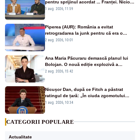
pentru sprijinul acordat ... Franței. Nicio
reacție privind ajutorul energetic promis
1 aug. 2026, 11:59
României
Piperea (AUR): România a evitat
retrogradarea la junk pentru că era o
catastrofă pentru bănci și fondurile de
2 aug. 2026, 10:01
pensii
Ana Maria Păcuraru demască planul lui
Bolojan. O nouă ediție explozivă a
emisiunii „Miza Zilei” la Realitatea PLUS
2 aug. 2026, 15:42
Nicușor Dan, după ce Fitch a păstrat
ratingul de țară: „În ciuda zgomotului
politic, România funcționează”
1 aug. 2026, 10:34
CATEGORII POPULARE
Actualitate