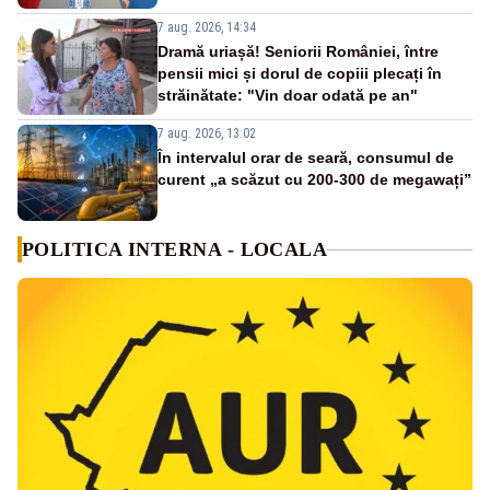
7 aug. 2026, 14:34
Dramă uriașă! Seniorii României, între
pensii mici și dorul de copiii plecați în
străinătate: "Vin doar odată pe an"
7 aug. 2026, 13:02
În intervalul orar de seară, consumul de
curent „a scăzut cu 200-300 de megawați”
POLITICA INTERNA - LOCALA