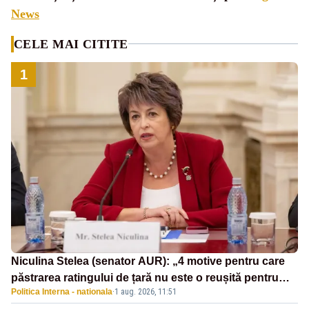
News
CELE MAI CITITE
1
Niculina Stelea (senator AUR): „4 motive pentru care
păstrarea ratingului de țară nu este o reușită pentru
Politica Interna - nationala
·
1 aug. 2026, 11:51
Guvernul Bolojan”