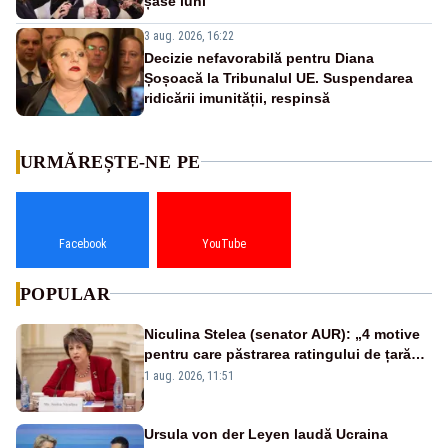
șase luni
3 aug. 2026, 16:22
Decizie nefavorabilă pentru Diana
Șoșoacă la Tribunalul UE. Suspendarea
ridicării imunității, respinsă
URMĂREȘTE-NE PE
Facebook
YouTube
POPULAR
Niculina Stelea (senator AUR): „4 motive
pentru care păstrarea ratingului de țară
nu este o reușită pentru Guvernul
1 aug. 2026, 11:51
Bolojan”
Ursula von der Leyen laudă Ucraina