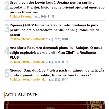
2
Ursula von der Leyen laudă Ucraina pentru sprijinul
acordat ... Franței. Nicio reacție privind ajutorul energetic
promis României
Politica Externa
-
1 aug. 2026, 11:59
3
Piperea (AUR): România a evitat retrogradarea la junk
pentru că era o catastrofă pentru bănci și fondurile de
pensii
Politica Interna - nationala
-
2 aug. 2026, 10:01
4
Ana Maria Păcuraru demască planul lui Bolojan. O nouă
ediție explozivă a emisiunii „Miza Zilei” la Realitatea
PLUS
Politica Interna - nationala
-
2 aug. 2026, 15:42
5
Nicușor Dan, după ce Fitch a păstrat ratingul de țară: „În
ciuda zgomotului politic, România funcționează”
Politica Interna - nationala
-
1 aug. 2026, 10:34
ACTUALITATE