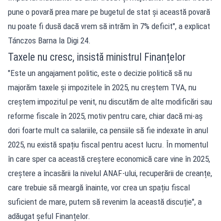
pune o povară prea mare pe bugetul de stat și această povară
nu poate fi dusă dacă vrem să intrăm în 7% deficit", a explicat
Tánczos Barna la Digi 24.
Taxele nu cresc, insistă ministrul Finanțelor
"Este un angajament politic, este o decizie politică să nu
majorăm taxele și impozitele în 2025, nu creștem TVA, nu
creștem impozitul pe venit, nu discutăm de alte modificări sau
reforme fiscale în 2025, motiv pentru care, chiar dacă mi-aș
dori foarte mult ca salariile, ca pensiile să fie indexate în anul
2025, nu există spațiu fiscal pentru acest lucru. În momentul
în care sper ca această creștere economică care vine în 2025,
creștere a încasării la nivelul ANAF-ului, recuperării de creanțe,
care trebuie să meargă înainte, vor crea un spațiu fiscal
suficient de mare, putem să revenim la această discuție", a
adăugat șeful Finanțelor.