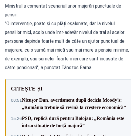
Ministrul a comentat scenariul unor majorări punctuale de
pensii.
"O intervenție, poate și cu plăți eșalonate, dar la nivelul
pensiilor mici, acolo unde într-adevăr nivelul de trai al acelor
persoane depinde foarte mult de câte un ajutor punctual de
majorare, cu o sumă mai mică sau mai mare a pensiei minime,
de exemplu, sau sumelor foarte mici care sunt încasate de
către pensionari", a punctat Tánczos Barna.
CITEȘTE ȘI
Nicușor Dan, avertisment după decizia Moody’s:
08:51
„România trebuie să revină la creștere economică”
PSD, replică dură pentru Bolojan: „România este
15:26
într-o situație de forță majoră”