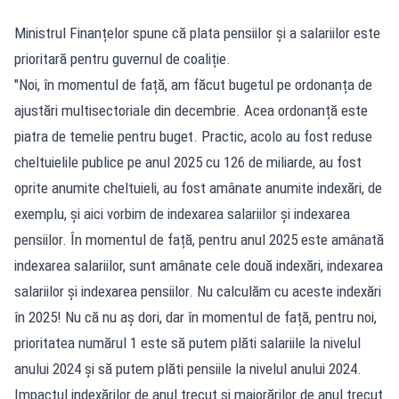
Ministrul Finanțelor spune că plata pensiilor și a salariilor este
prioritară pentru guvernul de coaliție.
"Noi, în momentul de față, am făcut bugetul pe ordonanța de
ajustări multisectoriale din decembrie. Acea ordonanță este
piatra de temelie pentru buget. Practic, acolo au fost reduse
cheltuielile publice pe anul 2025 cu 126 de miliarde, au fost
oprite anumite cheltuieli, au fost amânate anumite indexări, de
exemplu, și aici vorbim de indexarea salariilor și indexarea
pensiilor. În momentul de față, pentru anul 2025 este amânată
indexarea salariilor, sunt amânate cele două indexări, indexarea
salariilor și indexarea pensiilor. Nu calculăm cu aceste indexări
în 2025! Nu că nu aș dori, dar în momentul de față, pentru noi,
prioritatea numărul 1 este să putem plăti salariile la nivelul
anului 2024 și să putem plăti pensiile la nivelul anului 2024.
Impactul indexărilor de anul trecut și majorărilor de anul trecut