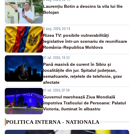
Laurențiu Botin a descins la vila lui Ilie
Bolojan
3 aug. 2026, 20:14
Rizea TV: posibile vulnerabilități
legislative într-un scenariu de reunificare
România–Republica Moldova
31 iul. 2026, 18:33
Pană masivă de curent în Sibiu și
localitățile din jur. Spitalul județean,
semafoarele, rețelele de telefonie, grav
afectate
31 iul. 2026, 07:58
Guvernul marchează Ziua Mondială
împotriva Traficului de Persoane: Palatul
Victoria, iluminat în albastru
POLITICA INTERNA - NATIONALA