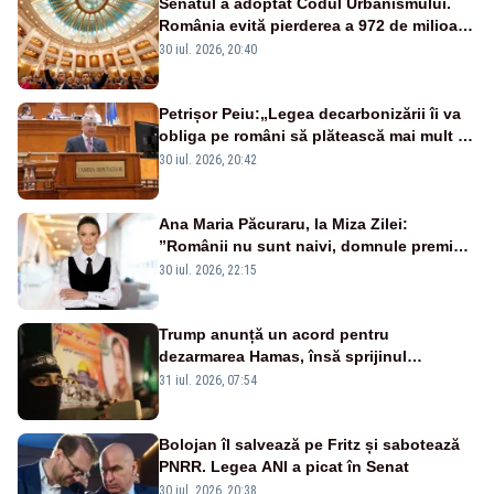
Senatul a adoptat Codul Urbanismului.
România evită pierderea a 972 de milioane
de euro din PNRR
30 iul. 2026, 20:40
Petrișor Peiu:„Legea decarbonizării îi va
obliga pe români să plătească mai mult și
să stea în frig. AUR a votat împotrivă”
30 iul. 2026, 20:42
Ana Maria Păcuraru, la Miza Zilei:
”Românii nu sunt naivi, domnule premier
Bolojan”
30 iul. 2026, 22:15
Trump anunță un acord pentru
dezarmarea Hamas, însă sprijinul
Israelului rămâne incert
31 iul. 2026, 07:54
Bolojan îl salvează pe Fritz și sabotează
PNRR. Legea ANI a picat în Senat
30 iul. 2026, 20:38