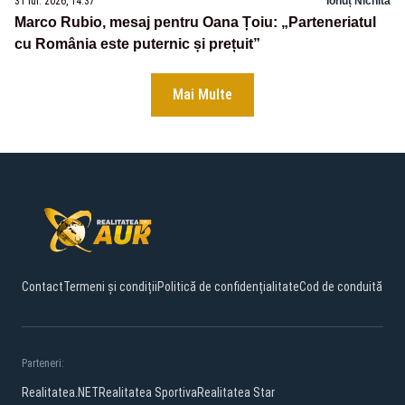
31 iul. 2026, 14:37
Ionuț Nichita
Marco Rubio, mesaj pentru Oana Țoiu: „Parteneriatul
cu România este puternic și prețuit”
Mai Multe
Contact
Termeni și condiții
Politică de confidențialitate
Cod de conduită
Parteneri:
Realitatea.NET
Realitatea Sportiva
Realitatea Star