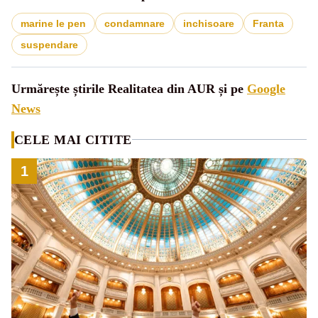
marine le pen
condamnare
inchisoare
Franta
suspendare
Urmărește știrile Realitatea din AUR și pe
Google
News
CELE MAI CITITE
1