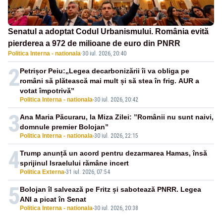
Senatul a adoptat Codul Urbanismului. România evită
pierderea a 972 de milioane de euro din PNRR
Politica Interna - nationala
·
30 iul. 2026, 20:40
2
Petrișor Peiu:„Legea decarbonizării îi va obliga pe
români să plătească mai mult și să stea în frig. AUR a
votat împotrivă”
Politica Interna - nationala
-
30 iul. 2026, 20:42
3
Ana Maria Păcuraru, la Miza Zilei: ”Românii nu sunt naivi,
domnule premier Bolojan”
Politica Interna - nationala
-
30 iul. 2026, 22:15
4
Trump anunță un acord pentru dezarmarea Hamas, însă
sprijinul Israelului rămâne incert
Politica Externa
-
31 iul. 2026, 07:54
5
Bolojan îl salvează pe Fritz și sabotează PNRR. Legea
ANI a picat în Senat
Politica Interna - nationala
-
30 iul. 2026, 20:38