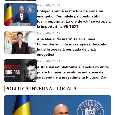
6 aug. 2026, 15:33
Bolojan anunță restricțiile de consum
energetic. Centralele pe combustibili
fosili, repornite. La ore de vârf se va apela
la importuri - LIVE TEXT
6 aug. 2026, 15:18
Ana Maria Păcuraru: Televiziunea
Poporului solicită investigarea deciziilor
luate în această perioadă de criză
enegetică
6 aug. 2026, 13:44
AUR a lansat platforma suspeND.ro unde
poate fi urmărită evoluția inițiativei de
suspendare a președintelui Nicușor Dan
POLITICA INTERNA - LOCALA