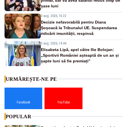
primar, dar va avea salariul redus timp de
șase luni
3 aug. 2026, 16:22
Decizie nefavorabilă pentru Diana
Șoșoacă la Tribunalul UE. Suspendarea
ridicării imunității, respinsă
3 aug. 2026, 14:44
Elisabeta Lipă, apel către Ilie Bolojan:
„Sportivii României așteaptă de un an și
șapte luni să fie premiați”
URMĂREȘTE-NE PE
Facebook
YouTube
POPULAR