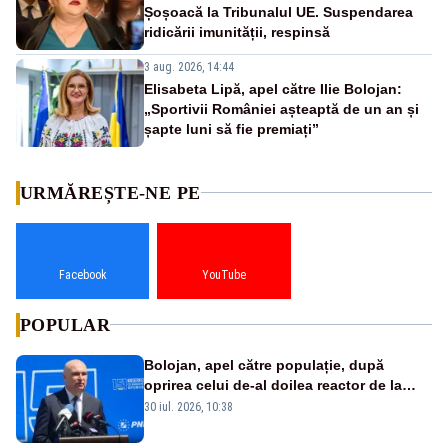
Șoșoacă la Tribunalul UE. Suspendarea
ridicării imunității, respinsă
3 aug. 2026, 14:44
Elisabeta Lipă, apel către Ilie Bolojan:
„Sportivii României așteaptă de un an și
șapte luni să fie premiați”
URMĂREȘTE-NE PE
Facebook
YouTube
POPULAR
Bolojan, apel către populație, după
oprirea celui de-al doilea reactor de la
Cernavodă: „Să își reducă consumul în
30 iul. 2026, 10:38
orele de seară”