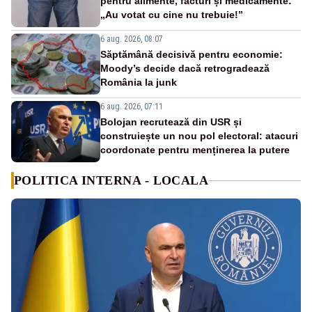
pentru alimente, facturi și medicamente:
„Au votat cu cine nu trebuie!”
6 aug. 2026, 08:07
Săptămână decisivă pentru economie:
Moody’s decide dacă retrogradează
România la junk
6 aug. 2026, 07:11
Bolojan recrutează din USR și
construiește un nou pol electoral: atacuri
coordonate pentru menținerea la putere
POLITICA INTERNA - LOCALA