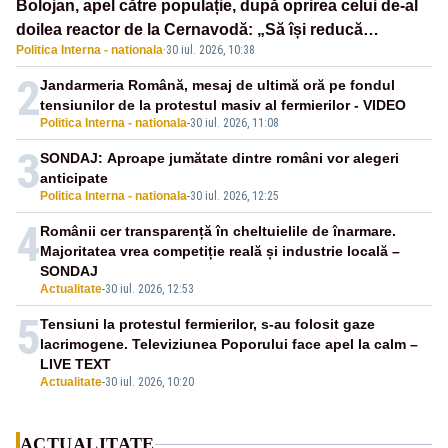
Bolojan, apel către populație, după oprirea celui de-al
doilea reactor de la Cernavodă: „Să își reducă
Politica Interna - nationala
·
30 iul. 2026, 10:38
consumul în orele de seară”
2
Jandarmeria Română, mesaj de ultimă oră pe fondul
tensiunilor de la protestul masiv al fermierilor - VIDEO
Politica Interna - nationala
-
30 iul. 2026, 11:08
3
SONDAJ: Aproape jumătate dintre români vor alegeri
anticipate
Politica Interna - nationala
-
30 iul. 2026, 12:25
4
Românii cer transparență în cheltuielile de înarmare.
Majoritatea vrea competiție reală și industrie locală –
SONDAJ
Actualitate
-
30 iul. 2026, 12:53
5
Tensiuni la protestul fermierilor, s-au folosit gaze
lacrimogene. Televiziunea Poporului face apel la calm –
LIVE TEXT
Actualitate
-
30 iul. 2026, 10:20
ACTUALITATE