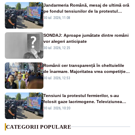
Jandarmeria Română, mesaj de ultimă oră
pe fondul tensiunilor de la protestul
masiv al fermierilor - VIDEO
30 iul. 2026, 11:08
SONDAJ: Aproape jumătate dintre români
vor alegeri anticipate
30 iul. 2026, 12:25
Românii cer transparență în cheltuielile
de înarmare. Majoritatea vrea competiție
reală și industrie locală – SONDAJ
30 iul. 2026, 12:53
Tensiuni la protestul fermierilor, s-au
folosit gaze lacrimogene. Televiziunea
Poporului face apel la calm – LIVE TEXT
30 iul. 2026, 10:20
CATEGORII POPULARE