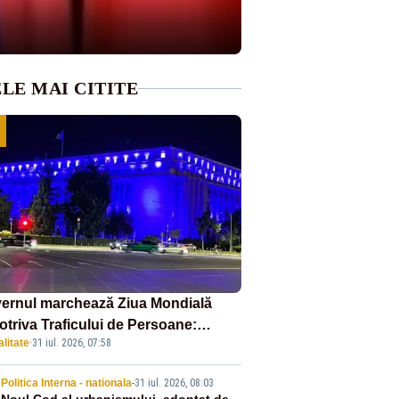
LE MAI CITITE
ernul marchează Ziua Mondială
otriva Traficului de Persoane:
litate
·
31 iul. 2026, 07:58
tul Victoria, iluminat în albastru
Politica Interna - nationala
-
31 iul. 2026, 08:03