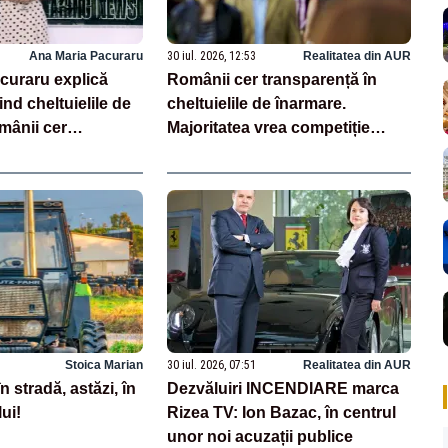
Ana Maria Pacuraru
30 iul. 2026, 12:53
Realitatea din AUR
curaru explică
Românii cer transparență în
ind cheltuielile de
cheltuielile de înarmare.
mânii cer
Majoritatea vrea competiție
n achiziții și un
reală și industrie locală –
e partenerii externi
SONDAJ
Stoica Marian
30 iul. 2026, 07:51
Realitatea din AUR
în stradă, astăzi, în
Dezvăluiri INCENDIARE marca
ui!
Rizea TV: Ion Bazac, în centrul
unor noi acuzații publice