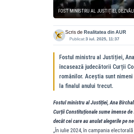
FOST MINISTRU AL JUSTIȚIEI, DEZVĂ
Scris de
Realitatea din AUR
Publicat:
3 iul. 2025, 11:37
Fostul ministru al Justiției, A
încasează judecătorii Curții C
românilor. Aceștia sunt nimeni 
la finalul anului trecut.
Fostul ministru al Justiției, Ana Birch
Curții Constituționale sume imense de 
decât cei care au anulat alegerile pe ned
„În iulie 2024, în campania electoral