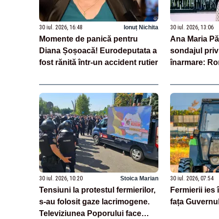
30 iul. 2026, 16:48
Ionuț Nichita
30 iul. 2026, 13:06
Momente de panică pentru
Ana Maria Pă
Diana Șoșoacă! Eurodeputata a
sondajul priv
fost rănită într-un accident rutier
înarmare: Ro
transparență î
echilibru într
30 iul. 2026, 10:20
Stoica Marian
30 iul. 2026, 07:54
Tensiuni la protestul fermierilor,
Fermierii ies 
s-au folosit gaze lacrimogene.
fața Guvernul
Televiziunea Poporului face