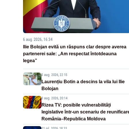
6 aug. 2026, 16:34
Ilie Bolojan evită un răspuns clar despre averea
partenerei sale: „Am respectat întotdeauna
legea”
5 aug. 2026, 22:15
Laurențiu Botin a descins la vila lui Ilie
Bolojan
3 aug. 2026, 20:14
Rizea TV: posibile vulnerabilități
legislative într-un scenariu de reunificar
România–Republica Moldova
31 iul. 2026, 18:33