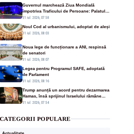
Guvernul marchează Ziua Mondială
împotriva Traficului de Persoane: Palatul
Victoria, iluminat în albastru
31 iul. 2026, 07:58
Noul Cod al urbanismului, adoptat de aleși
31 iul. 2026, 08:03
Noua lege de funcționare a ANI, respinsă
de senatori
31 iul. 2026, 08:07
Legea pentru Programul SAFE, adoptată
de Parlament
31 iul. 2026, 08:16
Trump anunță un acord pentru dezarmarea
Hamas, însă sprijinul Israelului rămâne
incert
31 iul. 2026, 07:54
CATEGORII POPULARE
Actualitate