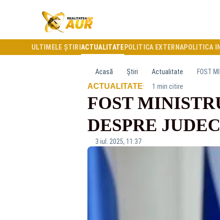
ULTIMELE ȘTIRI
ACTUALITATE
POLITICA EXTERNA
POLITICA I
Acasă
Știri
Actualitate
FOST MI
·
ACTUALITATE
1 min citire
FOST MINISTR
DESPRE JUDEC
3 iul. 2025, 11:37