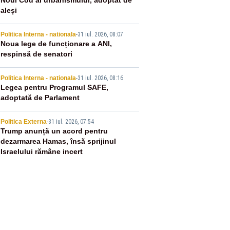
2
Noul Cod al urbanismului, adoptat de
aleși
3
Politica Interna - nationala
-
31 iul. 2026, 08:07
Noua lege de funcționare a ANI,
respinsă de senatori
4
Politica Interna - nationala
-
31 iul. 2026, 08:16
Legea pentru Programul SAFE,
adoptată de Parlament
5
Politica Externa
-
31 iul. 2026, 07:54
Trump anunță un acord pentru
dezarmarea Hamas, însă sprijinul
Israelului rămâne incert