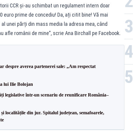
ătorii CCR și-au schimbat un regulament intern doar
 euro prime de concediu! Da, ați citit bine! Vă mai
t al unei părți din mass media la adresa mea, când
 afle românii de mine”, scrie Ana Birchall pe Facebook.
lar despre averea partenerei sale: „Am respectat
a lui Ilie Bolojan
ăți legislative într-un scenariu de reunificare România–
i localitățile din jur. Spitalul județean, semafoarele,
ate