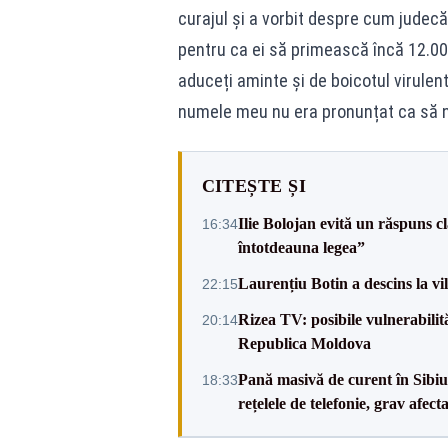
curajul și a vorbit despre cum judec
pentru ca ei să primească încă 12.000
aduceți aminte și de boicotul virulen
numele meu nu era pronunțat ca să nu
CITEȘTE ȘI
Ilie Bolojan evită un răspuns c
16:34
întotdeauna legea”
Laurențiu Botin a descins la vil
22:15
Rizea TV: posibile vulnerabilit
20:14
Republica Moldova
Pană masivă de curent în Sibiu ș
18:33
rețelele de telefonie, grav afect