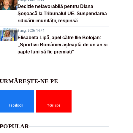
Decizie nefavorabilă pentru Diana
Șoșoacă la Tribunalul UE. Suspendarea
ridicării imunității, respinsă
3 aug. 2026, 14:44
Elisabeta Lipă, apel către Ilie Bolojan:
„Sportivii României așteaptă de un an și
șapte luni să fie premiați”
URMĂREȘTE-NE PE
Facebook
YouTube
POPULAR