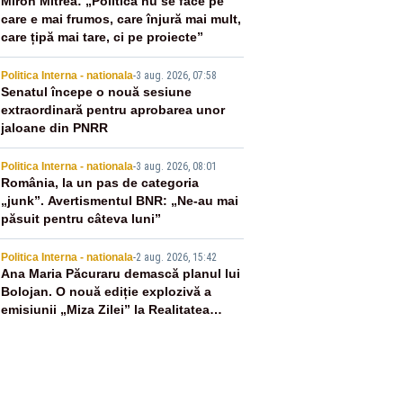
2
Miron Mitrea: „Politica nu se face pe
care e mai frumos, care înjură mai mult,
care țipă mai tare, ci pe proiecte”
3
Politica Interna - nationala
-
3 aug. 2026, 07:58
Senatul începe o nouă sesiune
extraordinară pentru aprobarea unor
jaloane din PNRR
4
Politica Interna - nationala
-
3 aug. 2026, 08:01
România, la un pas de categoria
„junk”. Avertismentul BNR: „Ne-au mai
păsuit pentru câteva luni”
5
Politica Interna - nationala
-
2 aug. 2026, 15:42
Ana Maria Păcuraru demască planul lui
Bolojan. O nouă ediție explozivă a
emisiunii „Miza Zilei” la Realitatea
PLUS