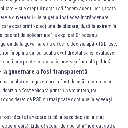
valuare – și e dreptul nostru să facem acest lucru, toată
re a guvernării – la buget a fost acea încrâncenare
e care doar printr-o acțiune de blocare, dusă la extrem în
 pachet de solidaritate”, a explicat Grindeanu.
agerea de la guvernare nu a fost o decizie apărută brusc,
ior. În opinia sa, partidul a avut dreptul să își evalueze
ă dacă mai poate continua în aceeași formulă politică.
 la guvernare a fost transparentă
 partidului de la guvernare a fost decisă în urma unui
decizia a fost validată printr-un vot intern, iar
au considerat că PSD nu mai poate continua în aceeași
fost făcute la vedere și că la baza deciziei a stat
ecție greșită. Liderul social-democrat a încercat astfel