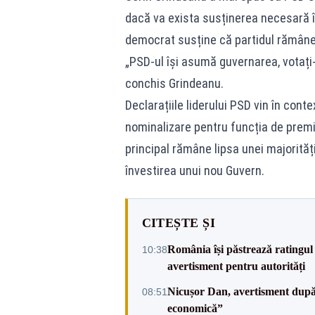
dacă va exista susținerea necesară în 
democrat susține că partidul rămâne 
„PSD-ul își asumă guvernarea, votați-
conchis Grindeanu.
Declarațiile liderului PSD vin în cont
nominalizare pentru funcția de premier
principal rămâne lipsa unei majorită
învestirea unui nou Guvern.
CITEȘTE ȘI
România își păstrează ratingul 
10:38
avertisment pentru autorități
Nicușor Dan, avertisment după 
08:51
economică”