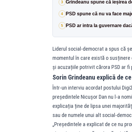
Grindeanu spune că ieșirea de
3
PSD spune că nu va face maj
4
PSD ar intra la guvernare dac
5
Liderul social-democrat a spus că șe
momentul în care există o susținere 
și acuzațiile potrivit cărora PSD ar fi
Sorin Grindeanu explică de ce
Într-un interviu acordat postului Dig
președintele Nicușor Dan nu l-a nomi
explicația ține de lipsa unei majorit
sau de numele unui alt social-democ
„Președintele a explicat de ce nu pron