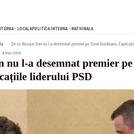
NTERNA - LOCALA
POLITICA INTERNA - NATIONALA
la
De ce Nicușor Dan nu l-a desemnat premier pe Sorin Grindeanu. Explicațiil
4 min citire
n nu l-a desemnat premier pe
ațiile liderului PSD