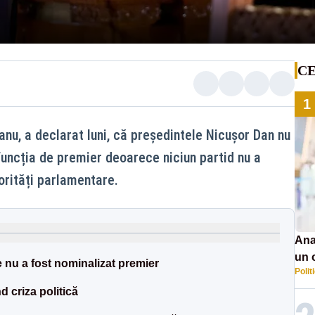
CE
1
anu, a declarat luni, că președintele Nicușor Dan nu
funcția de premier deoarece niciun partid nu a
orități parlamentare.
Ana
un 
 nu a fost nominalizat premier
Polit
por
d criza politică