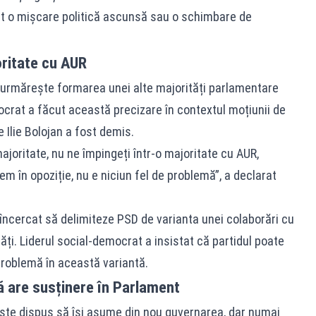
it o mișcare politică ascunsă sau o schimbare de
ritate cu AUR
 urmărește formarea unei alte majorități parlamentare
crat a făcut această precizare în contextul moțiunii de
Ilie Bolojan a fost demis.
joritate, nu ne împingeți într-o majoritate cu AUR,
 în opoziție, nu e niciun fel de problemă”, a declarat
încercat să delimiteze PSD de varianta unei colaborări cu
ți. Liderul social-democrat a insistat că partidul poate
problemă în această variantă.
ă are susținere în Parlament
ste dispus să își asume din nou guvernarea, dar numai