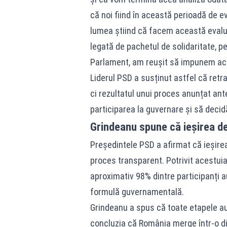
că noi fiind în această perioadă de e
lumea știind că facem această evalua
legată de pachetul de solidaritate, p
Parlament, am reușit să impunem acel
Liderul PSD a susținut astfel că retr
ci rezultatul unui proces anunțat anter
participarea la guvernare și să decid
Grindeanu spune că ieșirea de
Președintele PSD a afirmat că ieșirea
proces transparent. Potrivit acestuia, 
aproximativ 98% dintre participanți 
formulă guvernamentală.
Grindeanu a spus că toate etapele au 
concluzia că România merge într-o dir