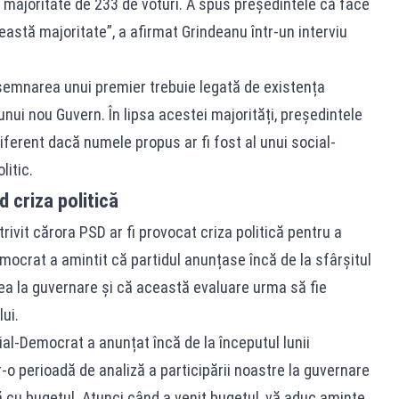
 majoritate de 233 de voturi. A spus președintele că face
astă majoritate”, a afirmat Grindeanu într-un interviu
esemnarea unui premier trebuie legată de existența
unui nou Guvern. În lipsa acestei majorități, președintele
diferent dacă numele propus ar fi fost al unui social-
litic.
d criza politică
trivit cărora PSD ar fi provocat criza politică pentru a
emocrat a amintit că partidul anunțase încă de la sfârșitul
rea la guvernare și că această evaluare urma să fie
ui.
ial-Democrat a anunțat încă de la începutul lunii
r-o perioadă de analiză a participării noastre la guvernare
 cu bugetul. Atunci când a venit bugetul, vă aduc aminte