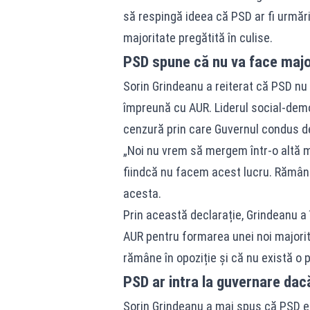
să respingă ideea că PSD ar fi urmăr
majoritate pregătită în culise.
PSD spune că nu va face majo
Sorin Grindeanu a reiterat că PSD nu
împreună cu AUR. Liderul social-demo
cenzură prin care Guvernul condus de 
„Noi nu vrem să mergem într-o altă ma
fiindcă nu facem acest lucru. Rămânem
acesta.
Prin această declarație, Grindeanu a 
AUR pentru formarea unei noi majorită
rămâne în opoziție și că nu există o 
PSD ar intra la guvernare dac
Sorin Grindeanu a mai spus că PSD e