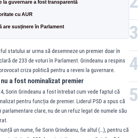
 la guvernare a fost transparentă
oritate cu AUR
ă are susținere în Parlament
ful statului ar urma să desemneze un premier doar în
clară de 233 de voturi în Parlament. Grindeanu a respins
 provocat criza politică pentru a reveni la guvernare.
 nu a fost nominalizat premier
i24, Sorin Grindeanu a fost întrebat cum vede faptul că
nalizat pentru funcția de premier. Liderul PSD a spus că
ăți parlamentare clare, nu de un refuz legat de numele său
rat.
unță un nume, fie Sorin Grindeanu, fie altul (…), pentru că