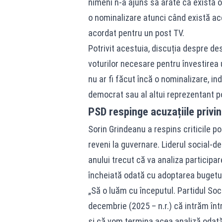
nimeni n-a ajuns să arate că există o
o nominalizare atunci când există ace
acordat pentru un post TV.
Potrivit acestuia, discuția despre d
voturilor necesare pentru învestirea 
nu ar fi făcut încă o nominalizare, in
democrat sau al altui reprezentant po
PSD respinge acuzațiile privin
Sorin Grindeanu a respins criticile po
reveni la guvernare. Liderul social-d
anului trecut că va analiza participa
încheiată odată cu adoptarea bugetul
„Să o luăm cu începutul. Partidul Soc
decembrie (2025 – n.r.) că intrăm înt
și că vom termina acea analiză odată