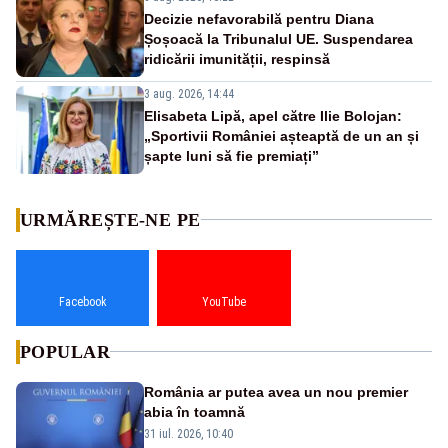
Decizie nefavorabilă pentru Diana
Șoșoacă la Tribunalul UE. Suspendarea
ridicării imunității, respinsă
3 aug. 2026, 14:44
Elisabeta Lipă, apel către Ilie Bolojan:
„Sportivii României așteaptă de un an și
șapte luni să fie premiați”
URMĂREȘTE-NE PE
Facebook
YouTube
POPULAR
România ar putea avea un nou premier
abia în toamnă
31 iul. 2026, 10:40