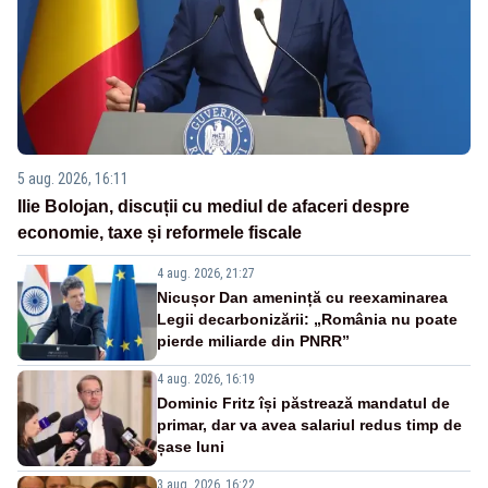
5 aug. 2026, 16:11
Ilie Bolojan, discuții cu mediul de afaceri despre
economie, taxe și reformele fiscale
4 aug. 2026, 21:27
Nicușor Dan amenință cu reexaminarea
Legii decarbonizării: „România nu poate
pierde miliarde din PNRR”
4 aug. 2026, 16:19
Dominic Fritz își păstrează mandatul de
primar, dar va avea salariul redus timp de
șase luni
3 aug. 2026, 16:22