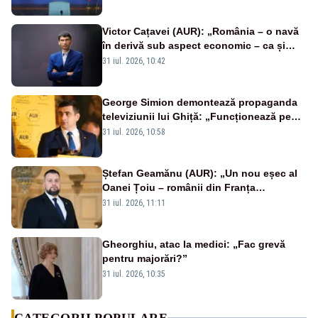
Victor Cațavei (AUR): „România – o navă
în derivă sub aspect economic – ca și
rezultat al guvernărilor din ultimii 36 de
31 iul. 2026, 10:42
ani”
George Simion demontează propaganda
televiziunii lui Ghiță: „Funcționează pe
miliarde luate de la români”
31 iul. 2026, 10:58
Ștefan Geamănu (AUR): „Un nou eșec al
Oanei Țoiu – românii din Franța
abandonați de propriul minister de
31 iul. 2026, 11:11
externe în fața incendiilor de vegetație!”
Gheorghiu, atac la medici: „Fac grevă
pentru majorări?”
31 iul. 2026, 10:35
CATEGORII POPULARE