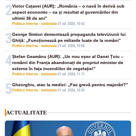
2
Victor Cațavei (AUR): „România – o navă în derivă sub
aspect economic – ca și rezultat al guvernărilor din
ultimii 36 de ani”
Politica Interna - nationala
-
31 iul. 2026, 10:42
3
George Simion demontează propaganda televiziunii lui
Ghiță: „Funcționează pe miliarde luate de la români”
Politica Interna - nationala
-
31 iul. 2026, 10:58
4
Ștefan Geamănu (AUR): „Un nou eșec al Oanei Țoiu –
românii din Franța abandonați de propriul minister de
externe în fața incendiilor de vegetație!”
Politica Interna - nationala
-
31 iul. 2026, 11:11
5
Gheorghiu, atac la medici: „Fac grevă pentru majorări?”
Politica Interna - nationala
-
31 iul. 2026, 10:35
ACTUALITATE