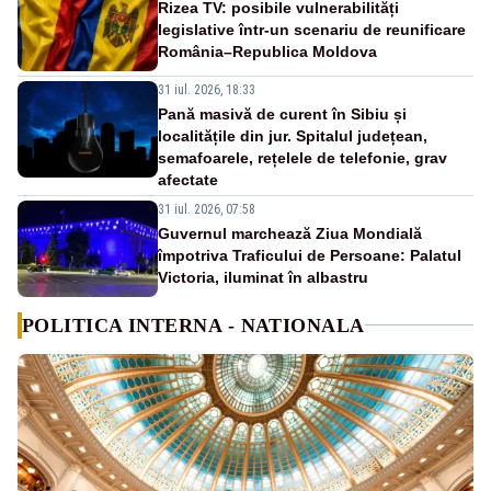
Rizea TV: posibile vulnerabilități
legislative într-un scenariu de reunificare
România–Republica Moldova
31 iul. 2026, 18:33
Pană masivă de curent în Sibiu și
localitățile din jur. Spitalul județean,
semafoarele, rețelele de telefonie, grav
afectate
31 iul. 2026, 07:58
Guvernul marchează Ziua Mondială
împotriva Traficului de Persoane: Palatul
Victoria, iluminat în albastru
POLITICA INTERNA - NATIONALA