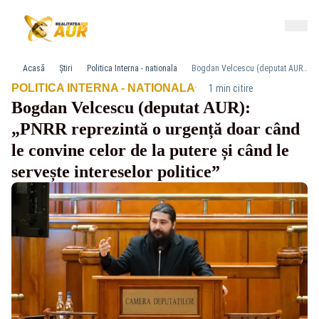
Acasă
Știri
Politica Interna - nationala
Bogdan Velcescu (deputat AUR): „PNRR reprezintă o urgență doar când le convine celor de la putere și când le servește intereselor politice”
·
POLITICA INTERNA - NATIONALA
1 min citire
Bogdan Velcescu (deputat AUR):
„PNRR reprezintă o urgență doar când
le convine celor de la putere și când le
servește intereselor politice”