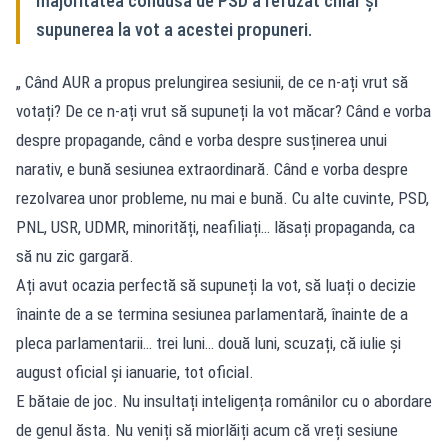
majoritatea condusă de PSD a refuzat chiar și
supunerea la vot a acestei propuneri.
„ Când AUR a propus prelungirea sesiunii, de ce n-ați vrut să
votați? De ce n-ați vrut să supuneți la vot măcar? Când e vorba
despre propagande, când e vorba despre susținerea unui
narativ, e bună sesiunea extraordinară. Când e vorba despre
rezolvarea unor probleme, nu mai e bună. Cu alte cuvinte, PSD,
PNL, USR, UDMR, minorități, neafiliați… lăsați propaganda, ca
să nu zic gargară.
Ați avut ocazia perfectă să supuneți la vot, să luați o decizie
înainte de a se termina sesiunea parlamentară, înainte de a
pleca parlamentarii… trei luni… două luni, scuzați, că iulie și
august oficial și ianuarie, tot oficial.
E bătaie de joc. Nu insultați inteligența românilor cu o abordare
de genul ăsta. Nu veniți să miorlăiți acum că vreți sesiune