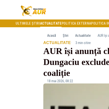
ULTIMELE ȘTIRI
ACTUALITATE
POLITICA EXTERNA
POLITICA I
Acasă
Știri
Actualitate
AUR își 
·
ACTUALITATE
3 min citire
AUR își anunță cl
Dungaciu exclude
coaliție
18 mai 2026, 08:22