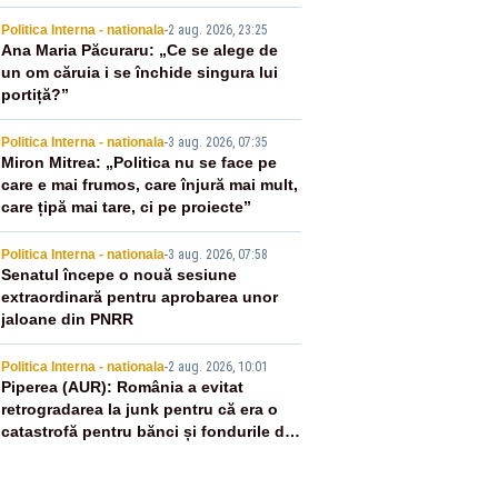
US
2
Politica Interna - nationala
-
2 aug. 2026, 23:25
Ana Maria Păcuraru: „Ce se alege de
un om căruia i se închide singura lui
portiță?”
3
Politica Interna - nationala
-
3 aug. 2026, 07:35
Miron Mitrea: „Politica nu se face pe
care e mai frumos, care înjură mai mult,
care țipă mai tare, ci pe proiecte”
4
Politica Interna - nationala
-
3 aug. 2026, 07:58
Senatul începe o nouă sesiune
extraordinară pentru aprobarea unor
jaloane din PNRR
5
Politica Interna - nationala
-
2 aug. 2026, 10:01
Piperea (AUR): România a evitat
retrogradarea la junk pentru că era o
catastrofă pentru bănci și fondurile de
pensii