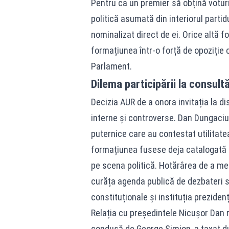
Pentru ca un premier să obțină voturil
politică asumată din interiorul partidu
nominalizat direct de ei. Orice altă 
formațiunea într-o forță de opoziție 
Parlament.
Dilema participării la consult
Decizia AUR de a onora invitația la dis
interne și controverse. Dan Dungaciu a
puternice care au contestat utilitatea 
formațiunea fusese deja catalogată d
pe scena politică. Hotărârea de a mer
curăța agenda publică de dezbateri s
constituționale și instituția prezidenț
Relația cu președintele Nicușor Dan 
condusă de George Simion, a taxat dur