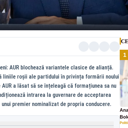
CE
1
eni: AUR blochează variantele clasice de alianță.
iniile roșii ale partidului în privința formării noului
 AUR a lăsat să se înțeleagă că formațiunea sa nu
ondiționează intrarea la guvernare de acceptarea
 a unui premier nominalizat de propria conducere.
Ana
Bol
Polit
emis