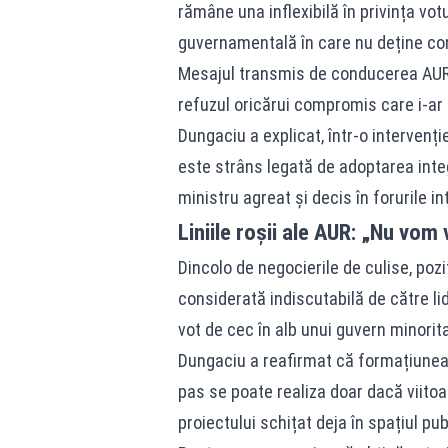
rămâne una inflexibilă în privința vot
guvernamentală în care nu deține cont
Mesajul transmis de conducerea AUR c
refuzul oricărui compromis care i-ar 
Dungaciu a explicat, într-o intervenț
este strâns legată de adoptarea integ
ministru agreat și decis în forurile in
Liniile roșii ale AUR: „Nu vo
Dincolo de negocierile de culise, pozi
considerată indiscutabilă de către lid
vot de cec în alb unui guvern minorita
Dungaciu a reafirmat că formațiunea 
pas se poate realiza doar dacă viitoa
proiectului schițat deja în spațiul pu