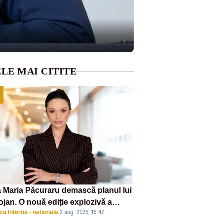
LE MAI CITITE
 Maria Păcuraru demască planul lui
ojan. O nouă ediție explozivă a
ica Interna - nationala
·
2 aug. 2026, 15:42
iunii „Miza Zilei” la Realitatea