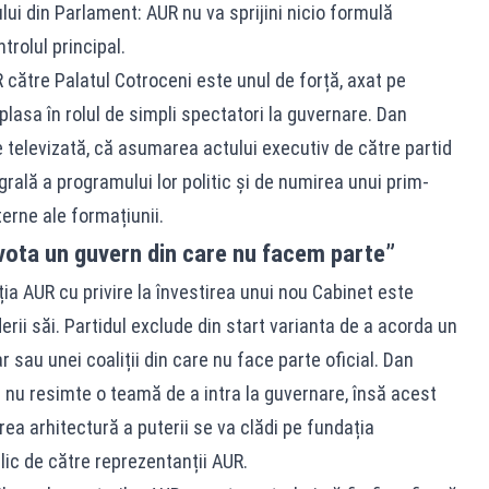
ului din Parlament: AUR nu va sprijini nicio formulă
rolul principal.
ătre Palatul Cotroceni este unul de forță, axat pe
plasa în rolul de simpli spectatori la guvernare. Dan
ie televizată, că asumarea actului executiv de către partid
rală a programului lor politic și de numirea unui prim-
terne ale formațiunii.
m vota un guvern din care nu facem parte”
ția AUR cu privire la învestirea unui nou Cabinet este
erii săi. Partidul exclude din start varianta de a acorda un
r sau unei coaliții din care nu face parte oficial. Dan
nu resimte o teamă de a intra la guvernare, însă acest
rea arhitectură a puterii se va clădi pe fundația
blic de către reprezentanții AUR.