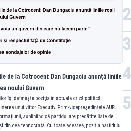
PL
le de la Cotroceni: Dan Dungaciu anunță liniile roșii
oului Guvern
m vota un guvern din care nu facem parte”
ri și respectul față de Constituție
nea sondajelor de opinie
le de la Cotroceni: Dan Dungaciu anunță liniile
area noului Guvern
r își definește poziția în actuala criză politică,
inerea unui viitor Executiv. Prim-vicepreședintele AUR,
rmațiunii, subliniind că partidul are pregătite liste de
 și din cea tehnocrată. Cu toate acestea, poziția partidului