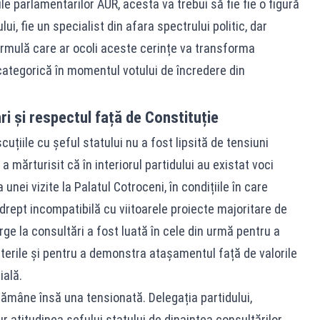
e parlamentarilor AUR, acesta va trebui să fie fie o figură
lui, fie un specialist din afara spectrului politic, dar
formulă care ar ocoli aceste cerințe va transforma
categorică în momentul votului de încredere din
ări și respectul față de Constituție
cuțiile cu șeful statului nu a fost lipsită de tensiuni
 mărturisit că în interiorul partidului au existat voci
unei vizite la Palatul Cotroceni, în condițiile în care
rept incompatibilă cu viitoarele proiecte majoritare de
ge la consultări a fost luată în cele din urmă pentru a
terile și pentru a demonstra atașamentul față de valorile
ială.
rămâne însă una tensionată. Delegația partidului,
 atitudinea șefului statului de dinaintea consultărilor