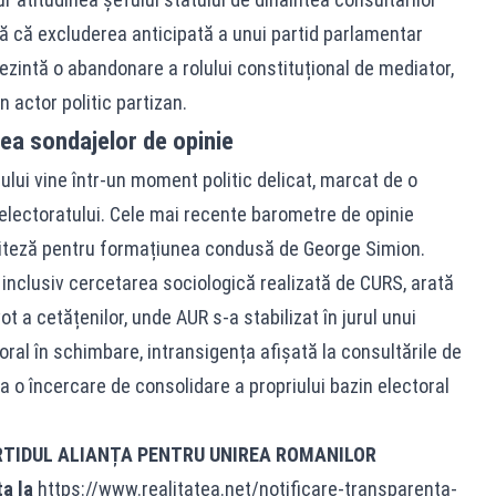
ră că excluderea anticipată a unui partid parlamentar
ezintă o abandonare a rolului constituțional de mediator,
 actor politic partizan.
nea sondajelor de opinie
lui vine într-un moment politic delicat, marcat de o
 electoratului. Cele mai recente barometre de opinie
 viteză pentru formațiunea condusă de George Simion.
 inclusiv cercetarea sociologică realizată de CURS, arată
ot a cetățenilor, unde AUR s-a stabilizat în jurul unui
oral în schimbare, intransigența afișată la consultările de
ca o încercare de consolidare a propriului bazin electoral
RTIDUL ALIANȚA PENTRU UNIREA ROMANILOR
ța la
https://www.realitatea.net/notificare-transparenta-