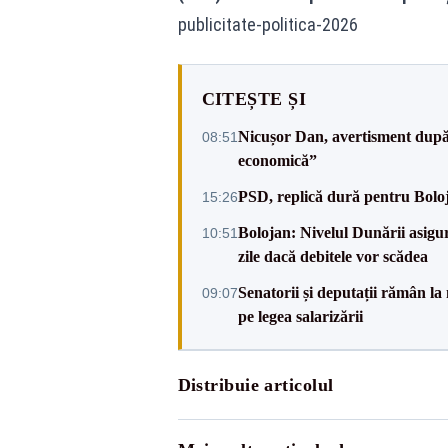
publicitate-politica-2026
CITEȘTE ȘI
Nicușor Dan, avertisment după 
08:51
economică”
PSD, replică dură pentru Boloj
15:26
Bolojan: Nivelul Dunării asigur
10:51
zile dacă debitele vor scădea
Senatorii și deputații rămân la
09:07
pe legea salarizării
Distribuie articolul