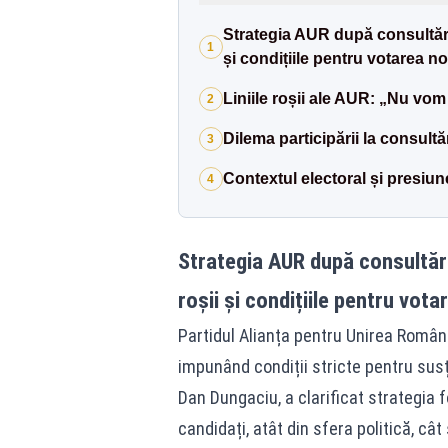
Strategia AUR după consultări
1
și condițiile pentru votarea n
Liniile roșii ale AUR: „Nu vo
2
Dilema participării la consultă
3
Contextul electoral și presiu
4
Strategia AUR după consultări
roșii și condițiile pentru vot
Partidul Alianța pentru Unirea Românilo
impunând condiții stricte pentru susț
Dan Dungaciu, a clarificat strategia fo
candidați, atât din sfera politică, cât