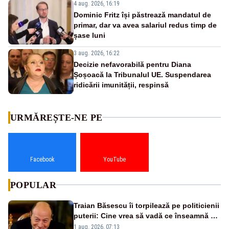
4 aug. 2026, 16:19
Dominic Fritz își păstrează mandatul de
primar, dar va avea salariul redus timp de
șase luni
3 aug. 2026, 16:22
Decizie nefavorabilă pentru Diana
Șoșoacă la Tribunalul UE. Suspendarea
ridicării imunității, respinsă
URMĂREȘTE-NE PE
Facebook
YouTube
POPULAR
Traian Băsescu îi torpilează pe politicienii
puterii: Cine vrea să vadă ce înseamnă să
fii prost, se uită la România
1 aug. 2026, 07:13