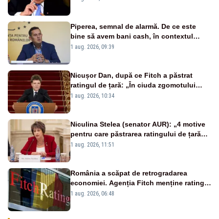
Piperea, semnal de alarmă. De ce este
bine să avem bani cash, în contextul
alertei energetice?
1 aug. 2026, 09:39
Nicușor Dan, după ce Fitch a păstrat
ratingul de țară: „În ciuda zgomotului
politic, România funcționează”
1 aug. 2026, 10:34
Niculina Stelea (senator AUR): „4 motive
pentru care păstrarea ratingului de țară
nu este o reușită pentru Guvernul
1 aug. 2026, 11:51
Bolojan”
România a scăpat de retrogradarea
economiei. Agenția Fitch menține ratingul
„BBB-” cu perspectivă negativă
1 aug. 2026, 06:48