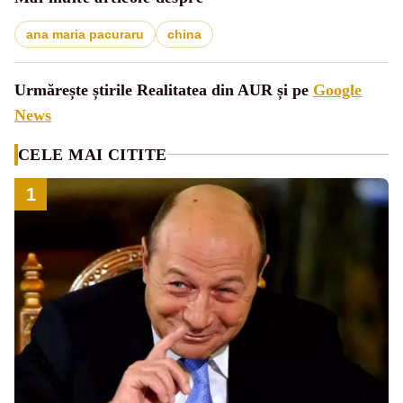
ana maria pacuraru
china
Urmărește știrile Realitatea din AUR și pe
Google
News
CELE MAI CITITE
1