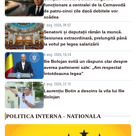
funcționare a centralei de la Cernavodă
de patru-cinci zile dacă debitele vor
scădea
7 aug. 2026, 09:07
Senatorii și deputații rămân la muncă.
Sesiunea extraordinară, prelungită până
la votul pe legea salarizării
6 aug. 2026, 16:34
Ilie Bolojan evită un răspuns clar despre
averea partenerei sale: „Am respectat
întotdeauna legea”
5 aug. 2026, 22:15
Laurențiu Botin a descins la vila lui Ilie
Bolojan
POLITICA INTERNA - NATIONALA