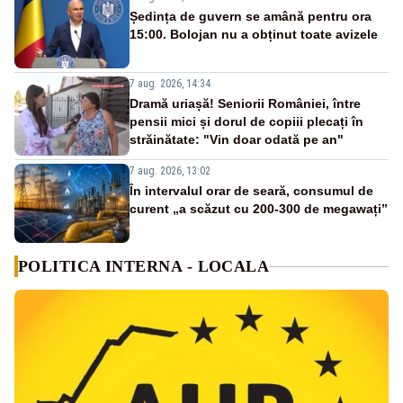
Ședința de guvern se amână pentru ora
15:00. Bolojan nu a obținut toate avizele
7 aug. 2026, 14:34
Dramă uriașă! Seniorii României, între
pensii mici și dorul de copiii plecați în
străinătate: "Vin doar odată pe an"
7 aug. 2026, 13:02
În intervalul orar de seară, consumul de
curent „a scăzut cu 200-300 de megawați”
POLITICA INTERNA - LOCALA