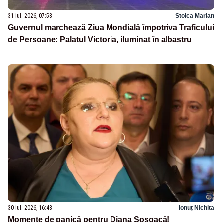
31 iul. 2026, 07:58
Stoica Marian
Guvernul marchează Ziua Mondială împotriva Traficului
de Persoane: Palatul Victoria, iluminat în albastru
30 iul. 2026, 16:48
Ionuț Nichita
Momente de panică pentru Diana Șoșoacă!