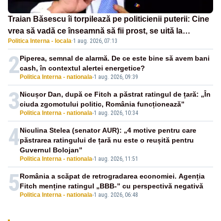
Traian Băsescu îi torpilează pe politicienii puterii: Cine
vrea să vadă ce înseamnă să fii prost, se uită la
Politica Interna - locala
·
1 aug. 2026, 07:13
România
2
Piperea, semnal de alarmă. De ce este bine să avem bani
cash, în contextul alertei energetice?
Politica Interna - nationala
-
1 aug. 2026, 09:39
3
Nicușor Dan, după ce Fitch a păstrat ratingul de țară: „În
ciuda zgomotului politic, România funcționează”
Politica Interna - nationala
-
1 aug. 2026, 10:34
4
Niculina Stelea (senator AUR): „4 motive pentru care
păstrarea ratingului de țară nu este o reușită pentru
Guvernul Bolojan”
Politica Interna - nationala
-
1 aug. 2026, 11:51
5
România a scăpat de retrogradarea economiei. Agenția
Fitch menține ratingul „BBB-” cu perspectivă negativă
Politica Interna - nationala
-
1 aug. 2026, 06:48