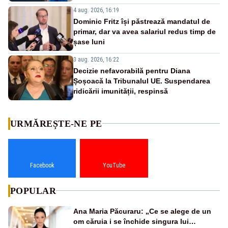
4 aug. 2026, 16:19
Dominic Fritz își păstrează mandatul de
primar, dar va avea salariul redus timp de
șase luni
3 aug. 2026, 16:22
Decizie nefavorabilă pentru Diana
Șoșoacă la Tribunalul UE. Suspendarea
ridicării imunității, respinsă
URMĂREȘTE-NE PE
Facebook
YouTube
POPULAR
Ana Maria Păcuraru: „Ce se alege de un
om căruia i se închide singura lui