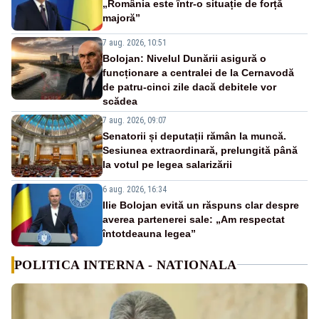
„România este într-o situație de forță
majoră”
7 aug. 2026, 10:51
Bolojan: Nivelul Dunării asigură o
funcționare a centralei de la Cernavodă
de patru-cinci zile dacă debitele vor
scădea
7 aug. 2026, 09:07
Senatorii și deputații rămân la muncă.
Sesiunea extraordinară, prelungită până
la votul pe legea salarizării
6 aug. 2026, 16:34
Ilie Bolojan evită un răspuns clar despre
averea partenerei sale: „Am respectat
întotdeauna legea”
POLITICA INTERNA - NATIONALA