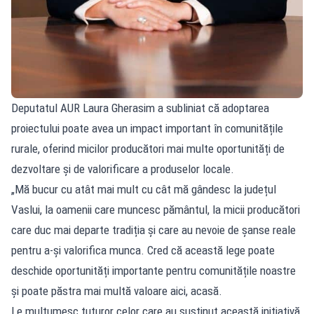
Deputatul AUR Laura Gherasim a subliniat că adoptarea
proiectului poate avea un impact important în comunitățile
rurale, oferind micilor producători mai multe oportunități de
dezvoltare și de valorificare a produselor locale.
„Mă bucur cu atât mai mult cu cât mă gândesc la județul
Vaslui, la oamenii care muncesc pământul, la micii producători
care duc mai departe tradiția și care au nevoie de șanse reale
pentru a-și valorifica munca. Cred că această lege poate
deschide oportunități importante pentru comunitățile noastre
și poate păstra mai multă valoare aici, acasă.
Le mulțumesc tuturor celor care au susținut această inițiativă