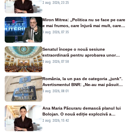
portiță?”
2 aug. 2026, 23:25
Miron Mitrea: „Politica nu se face pe care
e mai frumos, care înjură mai mult, care
țipă mai tare, ci pe proiecte”
3 aug. 2026, 07:35
Senatul începe o nouă sesiune
extraordinară pentru aprobarea unor
jaloane din PNRR
3 aug. 2026, 07:58
România, la un pas de categoria „junk”.
Avertismentul BNR: „Ne-au mai păsuit
pentru câteva luni”
3 aug. 2026, 08:01
Ana Maria Păcuraru demască planul lui
Bolojan. O nouă ediție explozivă a
emisiunii „Miza Zilei” la Realitatea PLUS
2 aug. 2026, 15:42