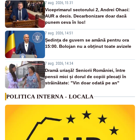
7 aug. 2026, 15:31
Viceprimarul sectorului 2, Andrei Ohaci:
AUR a decis. Decarbonizare doar dacă
punem ceva în loc!
7 aug. 2026, 14:51
Ședința de guvern se amână pentru ora
15:00. Bolojan nu a obținut toate avizele
7 aug. 2026, 14:34
Dramă uriașă! Seniorii României, între
pensii mici și dorul de copiii plecați în
străinătate: "Vin doar odată pe an"
POLITICA INTERNA - LOCALA