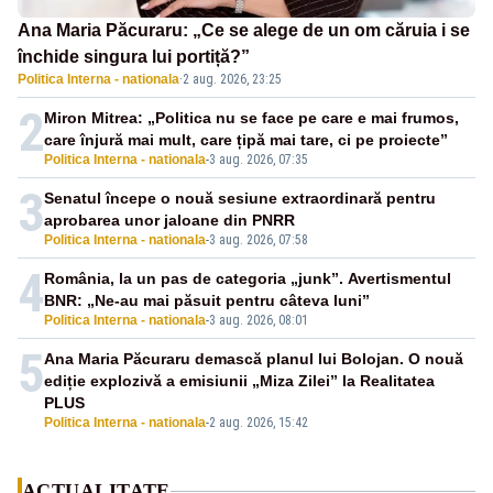
Ana Maria Păcuraru: „Ce se alege de un om căruia i se
închide singura lui portiță?”
Politica Interna - nationala
·
2 aug. 2026, 23:25
2
Miron Mitrea: „Politica nu se face pe care e mai frumos,
care înjură mai mult, care țipă mai tare, ci pe proiecte”
Politica Interna - nationala
-
3 aug. 2026, 07:35
3
Senatul începe o nouă sesiune extraordinară pentru
aprobarea unor jaloane din PNRR
Politica Interna - nationala
-
3 aug. 2026, 07:58
4
România, la un pas de categoria „junk”. Avertismentul
BNR: „Ne-au mai păsuit pentru câteva luni”
Politica Interna - nationala
-
3 aug. 2026, 08:01
5
Ana Maria Păcuraru demască planul lui Bolojan. O nouă
ediție explozivă a emisiunii „Miza Zilei” la Realitatea
PLUS
Politica Interna - nationala
-
2 aug. 2026, 15:42
ACTUALITATE