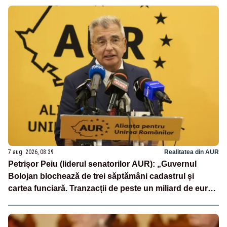
7 aug. 2026, 08:39
Realitatea din AUR
Petrișor Peiu (liderul senatorilor AUR): „Guvernul
Bolojan blochează de trei săptămâni cadastrul și
cartea funciară. Tranzacții de peste un miliard de euro
sunt paralizate, iar românii nu primesc nici măcar un
termen clar”