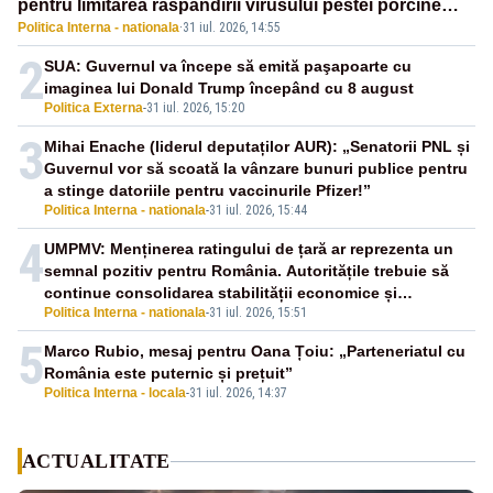
pentru limitarea răspândirii virusului pestei porcine
Politica Interna - nationala
·
31 iul. 2026, 14:55
africane
2
SUA: Guvernul va începe să emită paşapoarte cu
imaginea lui Donald Trump începând cu 8 august
Politica Externa
-
31 iul. 2026, 15:20
3
Mihai Enache (liderul deputaților AUR): „Senatorii PNL și
Guvernul vor să scoată la vânzare bunuri publice pentru
a stinge datoriile pentru vaccinurile Pfizer!”
Politica Interna - nationala
-
31 iul. 2026, 15:44
4
UMPMV: Menținerea ratingului de țară ar reprezenta un
semnal pozitiv pentru România. Autoritățile trebuie să
continue consolidarea stabilității economice și
Politica Interna - nationala
-
31 iul. 2026, 15:51
financiare
5
Marco Rubio, mesaj pentru Oana Țoiu: „Parteneriatul cu
România este puternic și prețuit”
Politica Interna - locala
-
31 iul. 2026, 14:37
ACTUALITATE