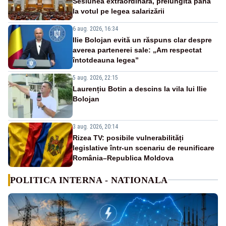
Sesiunea extraordinară, prelungită până
la votul pe legea salarizării
6 aug. 2026, 16:34
Ilie Bolojan evită un răspuns clar despre
averea partenerei sale: „Am respectat
întotdeauna legea”
5 aug. 2026, 22:15
Laurențiu Botin a descins la vila lui Ilie
Bolojan
3 aug. 2026, 20:14
Rizea TV: posibile vulnerabilități
legislative într-un scenariu de reunificare
România–Republica Moldova
POLITICA INTERNA - NATIONALA