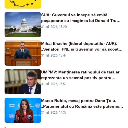
SUA: Guvernul va începe să emită
paşapoarte cu imaginea lui Donald Trump
începând cu 8 august
31 iul. 2026, 15:20
Mihai Enache (liderul deputaților AUR):
„Senatorii PNL și Guvernul vor să scoată
la vânzare bunuri publice pentru a stinge
31 iul. 2026, 15:44
datoriile pentru vaccinurile Pfizer!”
UMPMV: Menținerea ratingului de țară ar
reprezenta un semnal pozitiv pentru
România. Autoritățile trebuie să continue
31 iul. 2026, 15:51
consolidarea stabilității economice și
financiare
Marco Rubio, mesaj pentru Oana Țoiu:
„Parteneriatul cu România este puternic
și prețuit”
31 iul. 2026, 14:37