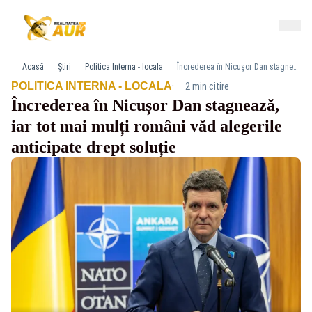
Acasă
Știri
Politica Interna - locala
Încrederea în Nicușor Dan stagnează, iar tot mai mulți români văd alegerile anticipate drept soluție
·
POLITICA INTERNA - LOCALA
2 min citire
Încrederea în Nicușor Dan stagnează,
iar tot mai mulți români văd alegerile
anticipate drept soluție