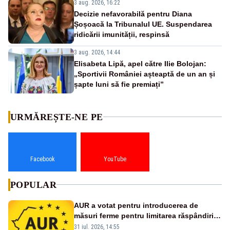
3 aug. 2026, 16:22
Decizie nefavorabilă pentru Diana
Șoșoacă la Tribunalul UE. Suspendarea
ridicării imunității, respinsă
3 aug. 2026, 14:44
Elisabeta Lipă, apel către Ilie Bolojan:
„Sportivii României așteaptă de un an și
șapte luni să fie premiați”
URMĂREȘTE-NE PE
Facebook
YouTube
POPULAR
AUR a votat pentru introducerea de
măsuri ferme pentru limitarea răspândirii
virusului pestei porcine africane
31 iul. 2026, 14:55