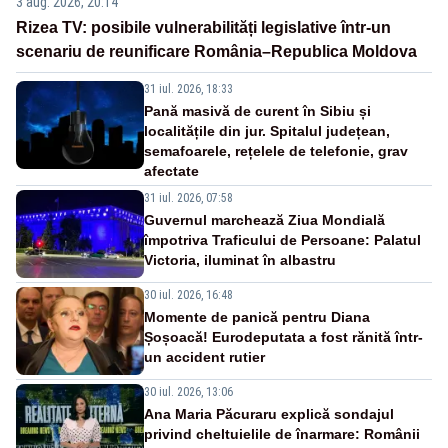
3 aug. 2026, 20:14
Rizea TV: posibile vulnerabilități legislative într-un
scenariu de reunificare România–Republica Moldova
31 iul. 2026, 18:33
Pană masivă de curent în Sibiu și
localitățile din jur. Spitalul județean,
semafoarele, rețelele de telefonie, grav
afectate
31 iul. 2026, 07:58
Guvernul marchează Ziua Mondială
împotriva Traficului de Persoane: Palatul
Victoria, iluminat în albastru
30 iul. 2026, 16:48
Momente de panică pentru Diana
Șoșoacă! Eurodeputata a fost rănită într-
un accident rutier
30 iul. 2026, 13:06
Ana Maria Păcuraru explică sondajul
privind cheltuielile de înarmare: Românii