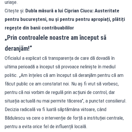
uriașe.
Citește și:
Dubla măsură a lui Ciprian Ciucu: Austeritate
pentru bucureșteni, nu și pentru pentru apropiați, plătiți
regește din banii contribuabililor
„Prin controalele noastre am început să
deranjăm!”
Oficialul a explicat că transparența de care dă dovadă în
ultima perioadă a început să provoace neliniște în mediul
politic. „Am înțeles că am început să deranjăm pentru că am
făcut public ce am constatat noi. Nu aș fi vrut să vorbesc,
pentru că noi vorbim de regulă prin acțiuni de control, dar
situația actuală nu mai permite tăcerea”, a punctat consilierul.
Decizia radicală va fi luată săptămâna viitoare, când
Bădulescu va cere o intervenție de forță a instituției centrale,
pentru a evita orice fel de influență locală.