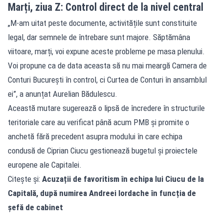
Marți, ziua Z: Control direct de la nivel central
„M-am uitat peste documente, activitățile sunt constituite
legal, dar semnele de întrebare sunt majore. Săptămâna
viitoare, marți, voi expune aceste probleme pe masa plenului.
Voi propune ca de data aceasta să nu mai meargă Camera de
Conturi București în control, ci Curtea de Conturi în ansamblul
ei”, a anunțat Aurelian Bădulescu.
Această mutare sugerează o lipsă de încredere în structurile
teritoriale care au verificat până acum PMB și promite o
anchetă fără precedent asupra modului în care echipa
condusă de Ciprian Ciucu gestionează bugetul și proiectele
europene ale Capitalei.
Citește și:
Acuzații de favoritism în echipa lui Ciucu de la
Capitală, după numirea Andreei Iordache în funcția de
șefă de cabinet