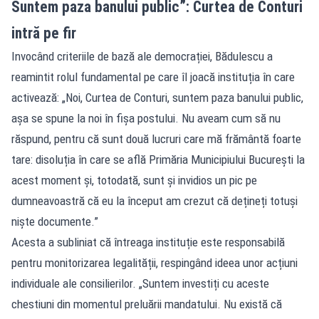
Suntem paza banului public”: Curtea de Conturi
intră pe fir
Invocând criteriile de bază ale democrației, Bădulescu a
reamintit rolul fundamental pe care îl joacă instituția în care
activează: „Noi, Curtea de Conturi, suntem paza banului public,
așa se spune la noi în fișa postului. Nu aveam cum să nu
răspund, pentru că sunt două lucruri care mă frământă foarte
tare: disoluția în care se află Primăria Municipiului București la
acest moment și, totodată, sunt și invidios un pic pe
dumneavoastră că eu la început am crezut că dețineți totuși
niște documente.”
Acesta a subliniat că întreaga instituție este responsabilă
pentru monitorizarea legalității, respingând ideea unor acțiuni
individuale ale consilierilor. „Suntem investiți cu aceste
chestiuni din momentul preluării mandatului. Nu există că