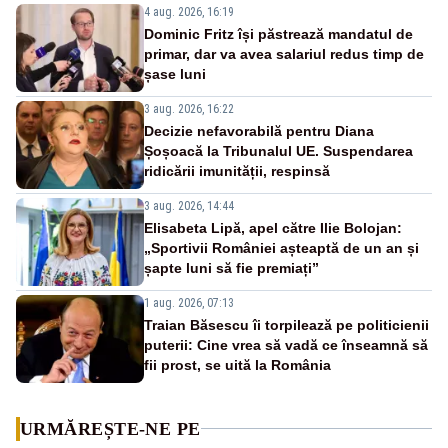
4 aug. 2026, 16:19
Dominic Fritz își păstrează mandatul de
primar, dar va avea salariul redus timp de
șase luni
3 aug. 2026, 16:22
Decizie nefavorabilă pentru Diana
Șoșoacă la Tribunalul UE. Suspendarea
ridicării imunității, respinsă
3 aug. 2026, 14:44
Elisabeta Lipă, apel către Ilie Bolojan:
„Sportivii României așteaptă de un an și
șapte luni să fie premiați”
1 aug. 2026, 07:13
Traian Băsescu îi torpilează pe politicienii
puterii: Cine vrea să vadă ce înseamnă să
fii prost, se uită la România
URMĂREȘTE-NE PE