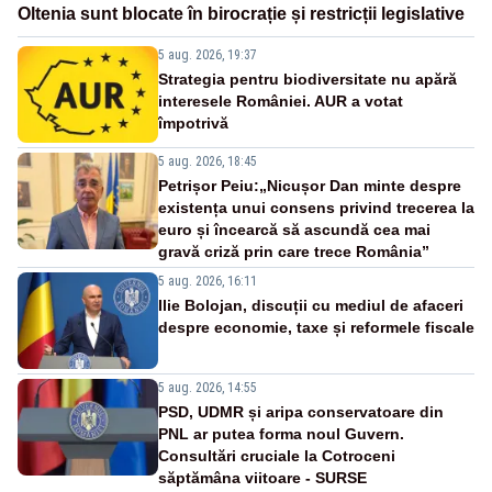
Oltenia sunt blocate în birocrație și restricții legislative
5 aug. 2026, 19:37
Strategia pentru biodiversitate nu apără
interesele României. AUR a votat
împotrivă
5 aug. 2026, 18:45
Petrișor Peiu:„Nicușor Dan minte despre
existența unui consens privind trecerea la
euro și încearcă să ascundă cea mai
gravă criză prin care trece România”
5 aug. 2026, 16:11
Ilie Bolojan, discuții cu mediul de afaceri
despre economie, taxe și reformele fiscale
5 aug. 2026, 14:55
PSD, UDMR și aripa conservatoare din
PNL ar putea forma noul Guvern.
Consultări cruciale la Cotroceni
săptămâna viitoare - SURSE