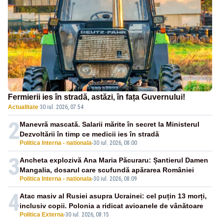
Fermierii ies în stradă, astăzi, în fața Guvernului!
Actualitate
·
30 iul. 2026, 07:54
2
Manevră mascată. Salarii mărite în secret la Ministerul
Dezvoltării în timp ce medicii ies în stradă
Politica Interna - nationala
-
30 iul. 2026, 08:00
3
Ancheta explozivă Ana Maria Păcuraru: Șantierul Damen
Mangalia, dosarul care scufundă apărarea României
Politica Interna - nationala
-
30 iul. 2026, 08:09
4
Atac masiv al Rusiei asupra Ucrainei: cel puțin 13 morți,
inclusiv copii. Polonia a ridicat avioanele de vânătoare
Politica Externa
-
30 iul. 2026, 08:15