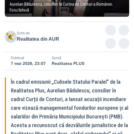
Aurelian Bădulescu, consilier la Curtea de Conturi a României.
Foto/Arhivă
Scris de
Realitatea din AUR
Publicat
Sursă
7 mai 2026, 23:07
Realitatea PLUS
În cadrul emisiunii „Culisele Statului Paralel” de la
Realitatea Plus, Aurelian Bădulescu, consilier în
cadrul Curții de Conturi, a lansat acuzații incendiare
care vizează managementul fondurilor europene și al
salariilor din Primăria Municipiului București (PMB).
Acesta a recunoscut că dezvăluirile jurnalistice de la
Realitatea Plus sunt doar „vârful aisbergului” și că