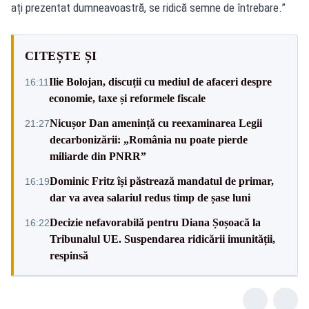
ați prezentat dumneavoastră, se ridică semne de întrebare.”
CITEȘTE ȘI
Ilie Bolojan, discuții cu mediul de afaceri despre
16:11
economie, taxe și reformele fiscale
Nicușor Dan amenință cu reexaminarea Legii
21:27
decarbonizării: „România nu poate pierde
miliarde din PNRR”
Dominic Fritz își păstrează mandatul de primar,
16:19
dar va avea salariul redus timp de șase luni
Decizie nefavorabilă pentru Diana Șoșoacă la
16:22
Tribunalul UE. Suspendarea ridicării imunității,
respinsă