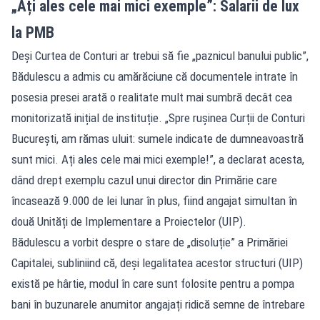
„Ați ales cele mai mici exemple”: Salarii de lux
la PMB
Deși
Curtea de Conturi
ar trebui să fie „paznicul banului public”,
Bădulescu a admis cu amărăciune că documentele intrate în
posesia presei arată o realitate mult mai sumbră decât cea
monitorizată inițial de instituție. „Spre rușinea Curții de Conturi
București, am rămas uluit: sumele indicate de dumneavoastră
sunt mici. Ați ales cele mai mici exemple!”, a declarat acesta,
dând drept exemplu cazul unui director din Primărie care
încasează 9.000 de lei lunar în plus, fiind angajat simultan în
două Unități de Implementare a Proiectelor (UIP).
Bădulescu a vorbit despre o stare de „disoluție” a
Primăriei
Capitalei
, subliniind că, deși legalitatea acestor structuri (UIP)
există pe hârtie, modul în care sunt folosite pentru a pompa
bani în buzunarele anumitor angajați ridică semne de întrebare