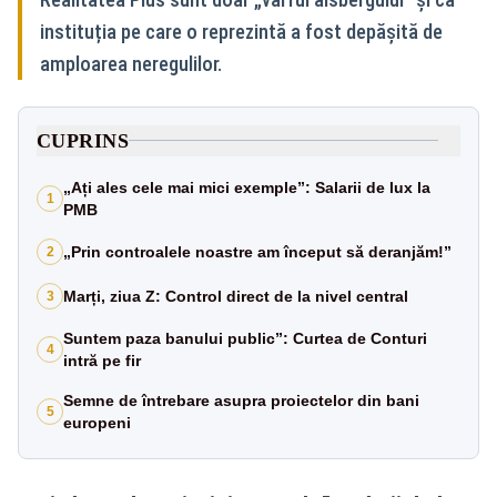
instituția pe care o reprezintă a fost depășită de
amploarea neregulilor.
CUPRINS
„Ați ales cele mai mici exemple”: Salarii de lux la
1
PMB
„Prin controalele noastre am început să deranjăm!”
2
Marți, ziua Z: Control direct de la nivel central
3
Suntem paza banului public”: Curtea de Conturi
4
intră pe fir
Semne de întrebare asupra proiectelor din bani
5
europeni