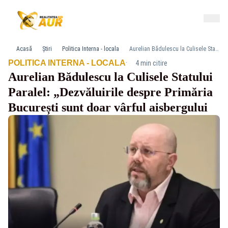
Acasă
Știri
Politica Interna - locala
Aurelian Bădulescu la Culisele Statului Paralel: „Dezvăluirile despre Primăria București sunt doar vârful aisbergului
·
POLITICA INTERNA - LOCALA
4 min citire
Aurelian Bădulescu la Culisele Statului
Paralel: „Dezvăluirile despre Primăria
București sunt doar vârful aisbergului