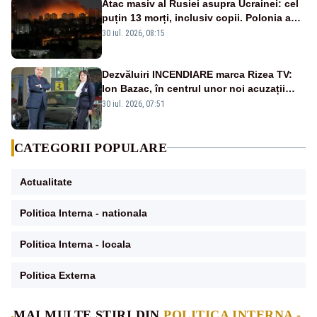
Atac masiv al Rusiei asupra Ucrainei: cel
puțin 13 morți, inclusiv copii. Polonia a
ridicat avioanele de vânătoare
30 iul. 2026, 08:15
Dezvăluiri INCENDIARE marca Rizea TV:
Ion Bazac, în centrul unor noi acuzații
publice
30 iul. 2026, 07:51
CATEGORII POPULARE
Actualitate
Politica Interna - nationala
Politica Interna - locala
Politica Externa
MAI MULTE ȘTIRI DIN
POLITICA INTERNA -