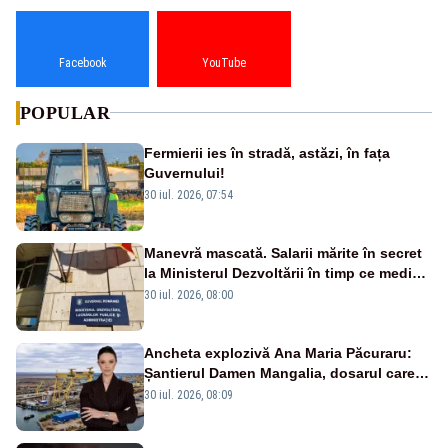
Facebook
YouTube
POPULAR
Fermierii ies în stradă, astăzi, în fața
Guvernului!
30 iul. 2026, 07:54
Manevră mascată. Salarii mărite în secret
la Ministerul Dezvoltării în timp ce medicii
ies în stradă
30 iul. 2026, 08:00
Ancheta explozivă Ana Maria Păcuraru:
Șantierul Damen Mangalia, dosarul care
scufundă apărarea României
30 iul. 2026, 08:09