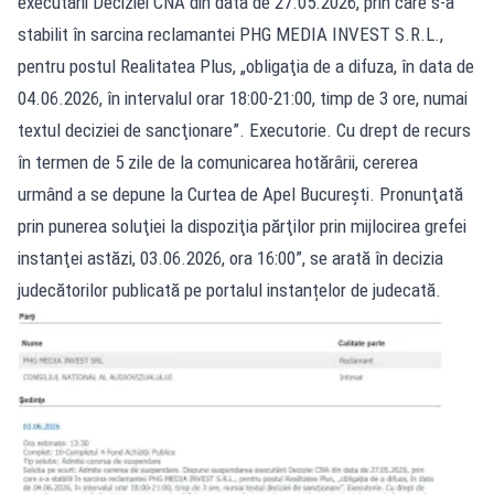
executării Deciziei CNA din data de 27.05.2026, prin care s-a
stabilit în sarcina reclamantei PHG MEDIA INVEST S.R.L.,
pentru postul Realitatea Plus, „obligaţia de a difuza, în data de
04.06.2026, în intervalul orar 18:00-21:00, timp de 3 ore, numai
textul deciziei de sancţionare”. Executorie. Cu drept de recurs
în termen de 5 zile de la comunicarea hotărârii, cererea
urmând a se depune la Curtea de Apel Bucureşti. Pronunţată
prin punerea soluţiei la dispoziţia părţilor prin mijlocirea grefei
instanţei astăzi, 03.06.2026, ora 16:00”, se arată în decizia
judecătorilor publicată pe portalul instanțelor de judecată.