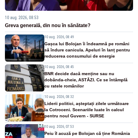
10 aug. 2026, 08:53
Greva generală, din nou în sănătate?
10 aug. 2026, 08:49
Gașca lui Bolojan îi îndeamnă pe români
să îndure canicula. Apeluri în lanț pentru
reducerea consumului de energie
10 aug. 2026, 08:45
BNR decide dacă menține sau nu
dobânda-cheie, ASTĂZI. Ce se întâmplă
cu ratele românilor
10 aug. 2026, 08:32
Liderii politici, așteptați zilele următoare
la Cotroceni. Scenariile luate în calcul
pentru noul Guvern - SURSE
10 aug. 2026, 07:53
Peiu îl acuză pe Bolojan că ține România