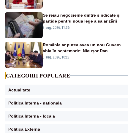
vinovat de prezumtiva apocalipsă
energetică”
Se reiau negocierile dintre sindicate și
partide pentru noua lege a salarizării
3 aug. 2026, 11:36
România ar putea avea un nou Guvern
abia în septembrie: Nicușor Dan
pregătește noi consultări cu partidele
3 aug. 2026, 10:28
după 15 august
CATEGORII POPULARE
Actualitate
Politica Interna - nationala
Politica Interna - locala
Politica Externa