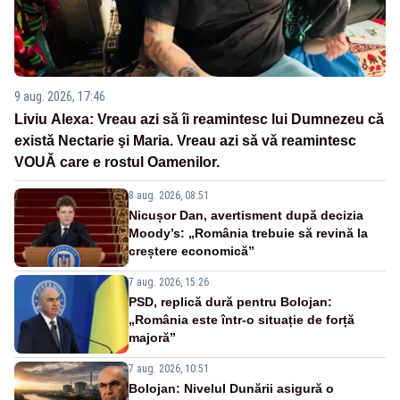
9 aug. 2026, 17:46
Liviu Alexa: Vreau azi sǎ îi reamintesc lui Dumnezeu cǎ
existǎ Nectarie şi Maria. Vreau azi sǎ vǎ reamintesc
VOUǍ care e rostul Oamenilor.
8 aug. 2026, 08:51
Nicușor Dan, avertisment după decizia
Moody’s: „România trebuie să revină la
creștere economică”
7 aug. 2026, 15:26
PSD, replică dură pentru Bolojan:
„România este într-o situație de forță
majoră”
7 aug. 2026, 10:51
Bolojan: Nivelul Dunării asigură o