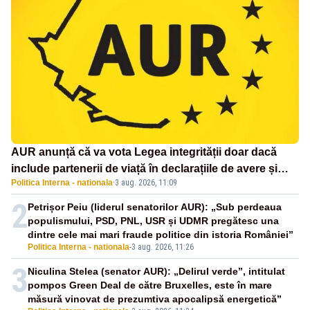
AUR anunță că va vota Legea integrității doar dacă
include partenerii de viață în declarațiile de avere și
Politica Interna - nationala
·
3 aug. 2026, 11:09
interese
2
Petrișor Peiu (liderul senatorilor AUR): „Sub perdeaua
populismului, PSD, PNL, USR și UDMR pregătesc una
dintre cele mai mari fraude politice din istoria României”
Politica Interna - nationala
-
3 aug. 2026, 11:26
3
Niculina Stelea (senator AUR): „Delirul verde”, intitulat
pompos Green Deal de către Bruxelles, este în mare
măsură vinovat de prezumtiva apocalipsă energetică”