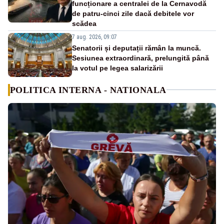
funcționare a centralei de la Cernavodă
de patru-cinci zile dacă debitele vor
scădea
7 aug. 2026, 09:07
Senatorii și deputații rămân la muncă.
Sesiunea extraordinară, prelungită până
la votul pe legea salarizării
POLITICA INTERNA - NATIONALA