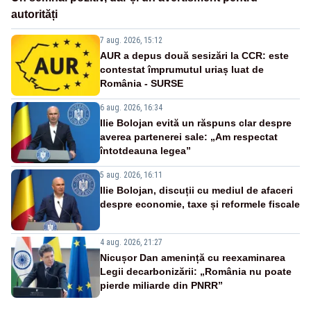
autorități
7 aug. 2026, 15:12
AUR a depus două sesizări la CCR: este
contestat împrumutul uriaș luat de
România - SURSE
6 aug. 2026, 16:34
Ilie Bolojan evită un răspuns clar despre
averea partenerei sale: „Am respectat
întotdeauna legea”
5 aug. 2026, 16:11
Ilie Bolojan, discuții cu mediul de afaceri
despre economie, taxe și reformele fiscale
4 aug. 2026, 21:27
Nicușor Dan amenință cu reexaminarea
Legii decarbonizării: „România nu poate
pierde miliarde din PNRR”