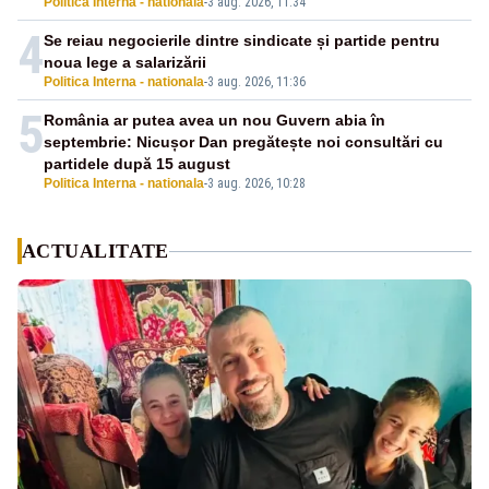
Politica Interna - nationala
-
3 aug. 2026, 11:34
4
Se reiau negocierile dintre sindicate și partide pentru
noua lege a salarizării
Politica Interna - nationala
-
3 aug. 2026, 11:36
5
România ar putea avea un nou Guvern abia în
septembrie: Nicușor Dan pregătește noi consultări cu
partidele după 15 august
Politica Interna - nationala
-
3 aug. 2026, 10:28
ACTUALITATE