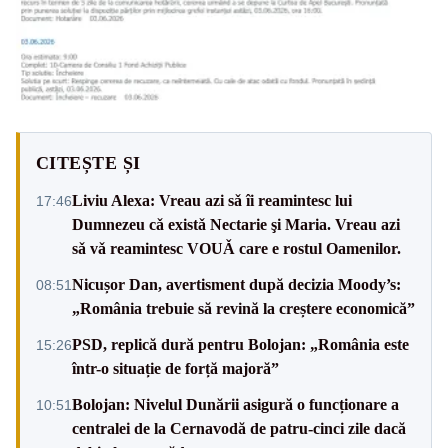
CITEȘTE ȘI
Liviu Alexa: Vreau azi sǎ îi reamintesc lui
17:46
Dumnezeu cǎ existǎ Nectarie şi Maria. Vreau azi
sǎ vǎ reamintesc VOUǍ care e rostul Oamenilor.
Nicușor Dan, avertisment după decizia Moody’s:
08:51
„România trebuie să revină la creștere economică”
PSD, replică dură pentru Bolojan: „România este
15:26
într-o situație de forță majoră”
Bolojan: Nivelul Dunării asigură o funcționare a
10:51
centralei de la Cernavodă de patru-cinci zile dacă