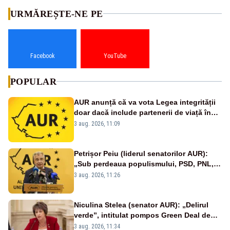
URMĂREȘTE-NE PE
Facebook
YouTube
POPULAR
AUR anunță că va vota Legea integrității
doar dacă include partenerii de viață în
declarațiile de avere și interese
3 aug. 2026, 11:09
Petrișor Peiu (liderul senatorilor AUR):
„Sub perdeaua populismului, PSD, PNL,
USR și UDMR pregătesc una dintre cele
3 aug. 2026, 11:26
mai mari fraude politice din istoria
României”
Niculina Stelea (senator AUR): „Delirul
verde”, intitulat pompos Green Deal de
către Bruxelles, este în mare măsură
3 aug. 2026, 11:34