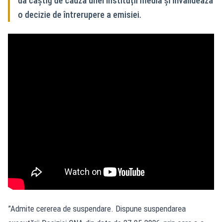
dă câștig de cauză unei instituții media și invalidează
o decizie de întrerupere a emisiei.
”Admite cererea de suspendare. Dispune suspendarea