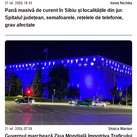
31 iul. 2026, 18:33
Ionuț Nichita
Pană masivă de curent în Sibiu și localitățile din jur.
Spitalul județean, semafoarele, rețelele de telefonie,
grav afectate
31 iul. 2026, 07:58
Stoica Marian
Guvernul marchează Ziua Mondială împotriva Traficului