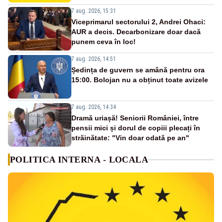
7 aug. 2026, 15:31
Viceprimarul sectorului 2, Andrei Ohaci:
AUR a decis. Decarbonizare doar dacă
punem ceva în loc!
7 aug. 2026, 14:51
Ședința de guvern se amână pentru ora
15:00. Bolojan nu a obținut toate avizele
7 aug. 2026, 14:34
Dramă uriașă! Seniorii României, între
pensii mici și dorul de copiii plecați în
străinătate: "Vin doar odată pe an"
POLITICA INTERNA - LOCALA