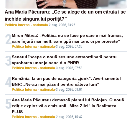
Ana Maria Păcuraru: „Ce se alege de un om căruia i se
închide singura lui portiță?”
Politica Interna - nationala
·
2 aug. 2026, 23:25
2
Miron Mitrea: „Politica nu se face pe care e mai frumos,
care înjură mai mult, care țipă mai tare, ci pe proiecte”
Politica Interna - nationala
-
3 aug. 2026, 07:35
3
Senatul începe o nouă sesiune extraordinară pentru
aprobarea unor jaloane din PNRR
Politica Interna - nationala
-
3 aug. 2026, 07:58
4
România, la un pas de categoria „junk”. Avertismentul
BNR: „Ne-au mai păsuit pentru câteva luni”
Politica Interna - nationala
-
3 aug. 2026, 08:01
5
Ana Maria Păcuraru demască planul lui Bolojan. O nouă
ediție explozivă a emisiunii „Miza Zilei” la Realitatea
PLUS
Politica Interna - nationala
-
2 aug. 2026, 15:42