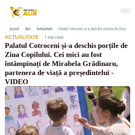
Acasă
Știri
Actualitate
Palatul Cotroceni și-a deschis porțile de Ziua Copilului. Cei mici au fost întâmpinați de Mirabela Grădinaru, partenera de viață a președintelui -VIDEO
·
ACTUALITATE
1 min citire
Palatul Cotroceni și-a deschis porțile de
Ziua Copilului. Cei mici au fost
întâmpinați de Mirabela Grădinaru,
partenera de viață a președintelui -
VIDEO