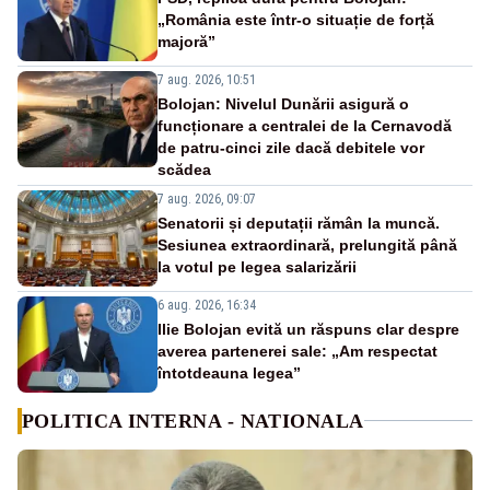
„România este într-o situație de forță
majoră”
7 aug. 2026, 10:51
Bolojan: Nivelul Dunării asigură o
funcționare a centralei de la Cernavodă
de patru-cinci zile dacă debitele vor
scădea
7 aug. 2026, 09:07
Senatorii și deputații rămân la muncă.
Sesiunea extraordinară, prelungită până
la votul pe legea salarizării
6 aug. 2026, 16:34
Ilie Bolojan evită un răspuns clar despre
averea partenerei sale: „Am respectat
întotdeauna legea”
POLITICA INTERNA - NATIONALA