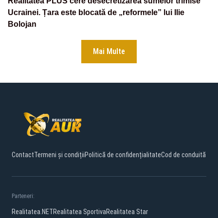
Realitatea PLUS cere desecretizarea sumelor trimise
Ucrainei. Țara este blocată de „reformele” lui Ilie
Bolojan
Mai Multe
Contact
Termeni și condiții
Politică de confidențialitate
Cod de conduită
Parteneri:
Realitatea.NET
Realitatea Sportiva
Realitatea Star