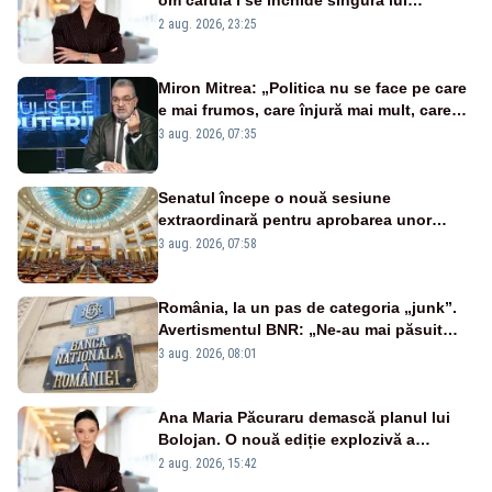
portiță?”
2 aug. 2026, 23:25
Miron Mitrea: „Politica nu se face pe care
e mai frumos, care înjură mai mult, care
țipă mai tare, ci pe proiecte”
3 aug. 2026, 07:35
Senatul începe o nouă sesiune
extraordinară pentru aprobarea unor
jaloane din PNRR
3 aug. 2026, 07:58
România, la un pas de categoria „junk”.
Avertismentul BNR: „Ne-au mai păsuit
pentru câteva luni”
3 aug. 2026, 08:01
Ana Maria Păcuraru demască planul lui
Bolojan. O nouă ediție explozivă a
emisiunii „Miza Zilei” la Realitatea PLUS
2 aug. 2026, 15:42