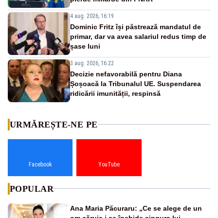
4 aug. 2026, 16:19
Dominic Fritz își păstrează mandatul de
primar, dar va avea salariul redus timp de
șase luni
3 aug. 2026, 16:22
Decizie nefavorabilă pentru Diana
Șoșoacă la Tribunalul UE. Suspendarea
ridicării imunității, respinsă
URMĂREȘTE-NE PE
Facebook
YouTube
POPULAR
Ana Maria Păcuraru: „Ce se alege de un
om căruia i se închide singura lui