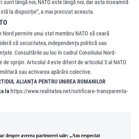
ștri sunt lângă noi, NATO este lângă noi, dar asta înseamnă
 stă la dispoziție”, a mai precizat aceasta.
ATO
ui de Nord permite unui stat membru NATO să ceară
sideră că securitatea, independența politică sau
nțate. Consultările au loc în cadrul Consiliului Nord-
de sprijin. Articolul 4 este diferit de articolul 5 al NATO
ilitară sau activarea apărării colective.
RTIDUL ALIANȚA PENTRU UNIREA ROMANILOR
ța la
https://www.realitatea.net/notificare-transparenta-
lar despre averea partenerei sale: „Am respectat