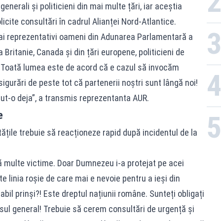
enerali și politicieni din mai multe țări, iar aceștia
icite consultări în cadrul Alianței Nord-Atlantice.
 mai reprezentativi oameni din Adunarea Parlamentară a
Britanie, Canada și din țări europene, politicieni de
. Toată lumea este de acord că e cazul să invocăm
sigurări de peste tot că partenerii noștri sunt lângă noi!
cut-o deja”, a transmis reprezentanta AUR.
e
țile trebuie să reacționeze rapid după incidentul de la
ă multe victime. Doar Dumnezeu i-a protejat pe acei
e linia roșie de care mai e nevoie pentru a ieși din
abil prinși?! Este dreptul națiunii române. Sunteți obligați
resul general! Trebuie să cerem consultări de urgență și