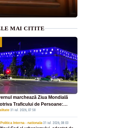
LE MAI CITITE
ernul marchează Ziua Mondială
otriva Traficului de Persoane:
litate
·
31 iul. 2026, 07:58
tul Victoria, iluminat în albastru
Politica Interna - nationala
-
31 iul. 2026, 08:03