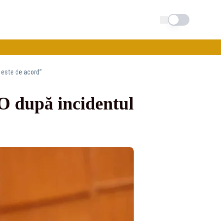
Schimba tema
a este de acord”
O după incidentul