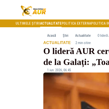
ULTIMELE ȘTIRI
ACTUALITATE
POLITICA EXTERNA
POLITICA I
Acasă
Știri
Actualitate
O lideră
·
ACTUALITATE
2 min citire
O lideră AUR cer
de la Galați: „To
1 iun. 2026, 06:45