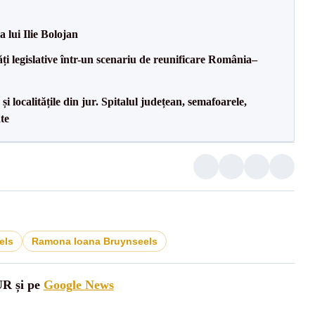
a lui Ilie Bolojan
ăți legislative într-un scenariu de reunificare România–
i localitățile din jur. Spitalul județean, semafoarele,
ate
els
Ramona Ioana Bruynseels
UR și pe
Google News