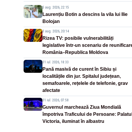
5 aug. 2026, 22:15
Laurențiu Botin a descins la vila lui Ilie
Bolojan
3 aug. 2026, 20:14
Rizea TV: posibile vulnerabilități
legislative într-un scenariu de reunificar
România–Republica Moldova
31 iul. 2026, 18:33
Pană masivă de curent în Sibiu și
localitățile din jur. Spitalul județean,
semafoarele, rețelele de telefonie, grav
afectate
31 iul. 2026, 07:58
Guvernul marchează Ziua Mondială
împotriva Traficului de Persoane: Palatu
Victoria, iluminat în albastru