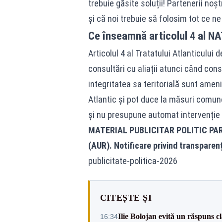
trebuie găsite soluții! Partenerii no
și că noi trebuie să folosim tot ce ne
Ce înseamnă articolul 4 al N
Articolul 4 al Tratatului Atlanticul
consultări cu aliații atunci când con
integritatea sa teritorială sunt ameni
Atlantic și pot duce la măsuri comune 
și nu presupune automat intervenție m
MATERIAL PUBLICITAR POLITIC PA
(AUR). Notificare privind transparen
publicitate-politica-2026
CITEȘTE ȘI
Ilie Bolojan evită un răspuns c
16:34