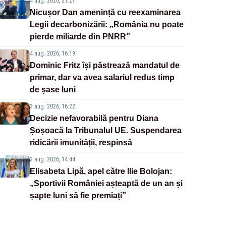
4 aug. 2026, 21:27
Nicușor Dan amenință cu reexaminarea
Legii decarbonizării: „România nu poate
pierde miliarde din PNRR”
4 aug. 2026, 16:19
Dominic Fritz își păstrează mandatul de
primar, dar va avea salariul redus timp
de șase luni
3 aug. 2026, 16:22
Decizie nefavorabilă pentru Diana
Șoșoacă la Tribunalul UE. Suspendarea
ridicării imunității, respinsă
3 aug. 2026, 14:44
Elisabeta Lipă, apel către Ilie Bolojan:
„Sportivii României așteaptă de un an și
șapte luni să fie premiați”