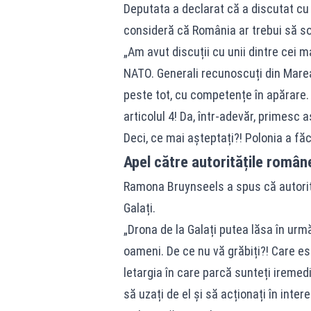
Deputata a declarat că a discutat cu g
consideră că România ar trebui să sol
„Am avut discuții cu unii dintre cei
NATO. Generali recunoscuți din Marea 
peste tot, cu competențe în apărare
articolul 4! Da, într-adevăr, primesc a
Deci, ce mai așteptați?! Polonia a fă
Apel către autoritățile român
Ramona Bruynseels a spus că autorită
Galați.
„Drona de la Galați putea lăsa în urm
oameni. De ce nu vă grăbiți?! Care est
letargia în care parcă sunteți iremedi
să uzați de el și să acționați în inte