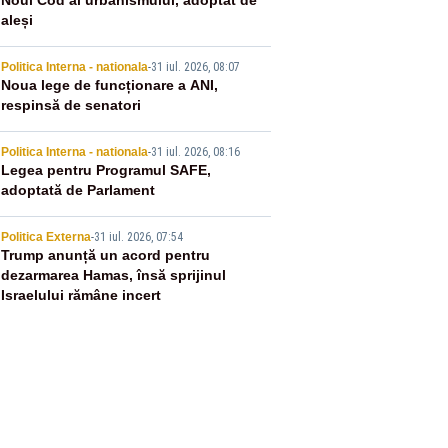
2
Noul Cod al urbanismului, adoptat de
aleși
3
Politica Interna - nationala
-
31 iul. 2026, 08:07
Noua lege de funcționare a ANI,
respinsă de senatori
4
Politica Interna - nationala
-
31 iul. 2026, 08:16
Legea pentru Programul SAFE,
adoptată de Parlament
5
Politica Externa
-
31 iul. 2026, 07:54
Trump anunță un acord pentru
dezarmarea Hamas, însă sprijinul
Israelului rămâne incert