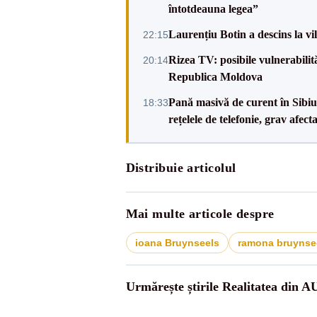
întotdeauna legea”
Laurențiu Botin a descins la vil
22:15
Rizea TV: posibile vulnerabilit
20:14
Republica Moldova
Pană masivă de curent în Sibiu ș
18:33
rețelele de telefonie, grav afect
Distribuie articolul
Mai multe articole despre
ioana Bruynseels
ramona bruynse
Urmărește știrile Realitatea din A