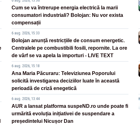
6 aug. 2026, 15:36
Cum se va întrerupe energia electrică la marii
consumatori industriali? Bolojan: Nu vor exista
compensații
6 aug. 2026, 15:33
Bolojan anunță restricțiile de consum energetic.
e
Centralele pe combustibili fosili, repornite. La ore
de vârf se va apela la importuri - LIVE TEXT
6 aug. 2026, 15:18
Ana Maria Păcuraru: Televiziunea Poporului
solicită investigarea deciziilor luate în această
perioadă de criză enegetică
6 aug. 2026, 13:44
AUR a lansat platforma suspeND.ro unde poate fi
urmărită evoluția inițiativei de suspendare a
l
președintelui Nicușor Dan